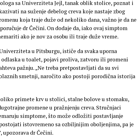
loga sa Univerziteta Jejl, tanak oblik stolice, poznat i
kazivati na suženje debelog creva koje nastaje zbog
omenu koja traje duže od nekoliko dana, važno je da ne
 poručuje dr Čečini. On dodaje da, iako ovaj simptom
emariti ako je nov za osobu ili traje duže vreme.
Univerziteta u Pitsburgu, ističe da svaka uporna
 odlaska u toalet, pojavi proliva, zatvoru ili promeni
zahteva pažnju. „Ne treba pretpostavljati da su svi
laznih smetnji, naročito ako postoji porodična istorija
koliko primete krv u stolici, stalne bolove u stomaku,
dugotrajne promene u pražnjenju creva. Stručnjaci
maruju simptome, što može odložiti postavljanje
ostojati istovremeno sa ozbiljnijim oboljenjima, pa je
, upozorava dr Čečini.