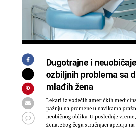
Dugotrajne i neuobičaj
ozbiljnih problema sa
mlađih žena
Lekari iz vodećih američkih medicins
pažnju na promene u navikama pražnje
neobičnog oblika. U poslednje vreme, 
žena, zbog čega stručnjaci apeluju n