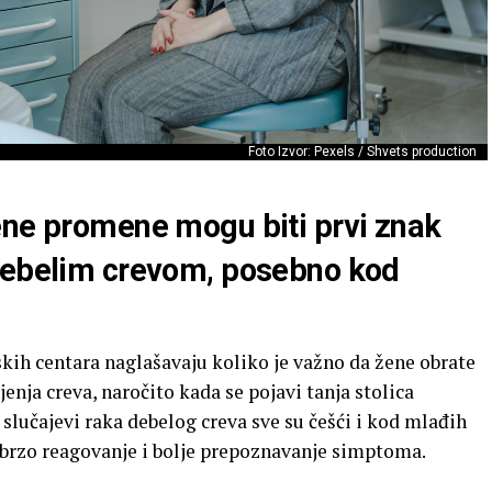
Foto Izvor: Pexels / Shvets production
ene promene mogu biti prvi znak
 debelim crevom, posebno kod
kih centara naglašavaju koliko je važno da žene obrate
nja creva, naročito kada se pojavi tanja stolica
slučajevi raka debelog creva sve su češći i kod mlađih
a brzo reagovanje i bolje prepoznavanje simptoma.