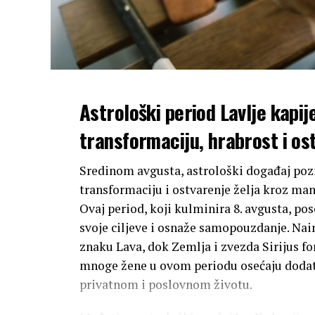
Astrološki period Lavlje kapij
transformaciju, hrabrost i ost
Sredinom avgusta, astrološki događaj po
transformaciju i ostvarenje želja kroz ma
Ovaj period, koji kulminira 8. avgusta, po
svoje ciljeve i osnaže samopouzdanje. Na
znaku Lava, dok Zemlja i zvezda Sirijus f
mnoge žene u ovom periodu osećaju dodat
privatnom i poslovnom životu.