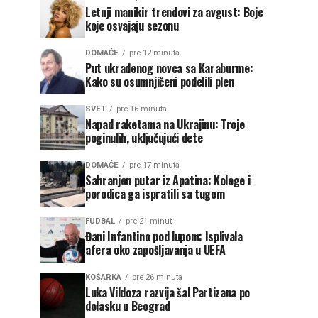
Letnji manikir trendovi za avgust: Boje
koje osvajaju sezonu
DOMAĆE
pre 12 minuta
Put ukradenog novca sa Karaburme:
Kako su osumnjičeni podelili plen
SVET
pre 16 minuta
Napad raketama na Ukrajinu: Troje
poginulih, uključujući dete
DOMAĆE
pre 17 minuta
Sahranjen putar iz Apatina: Kolege i
porodica ga ispratili sa tugom
FUDBAL
pre 21 minut
Đani Infantino pod lupom: Isplivala
afera oko zapošljavanja u UEFA
KOŠARKA
pre 26 minuta
Luka Vildoza razvija šal Partizana po
dolasku u Beograd