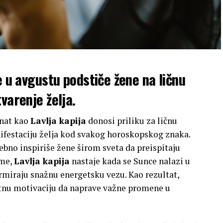
e u avgustu podstiče žene na ličnu
varenje želja.
znat kao
Lavlja kapija
donosi priliku za ličnu
nifestaciju želja kod svakog horoskopskog znaka.
sebno inspiriše žene širom sveta da preispitaju
ime,
Lavlja kapija
nastaje kada se Sunce nalazi u
ormiraju snažnu energetsku vezu. Kao rezultat,
nu motivaciju da naprave važne promene u