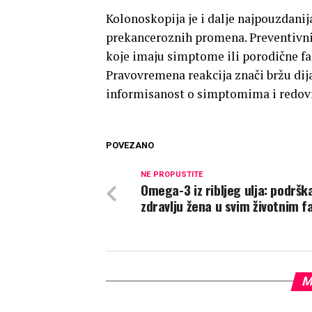
Kolonoskopija je i dalje najpouzdanij
prekanceroznih promena. Preventivni 
koje imaju simptome ili porodične fak
Pravovremena reakcija znači bržu dija
informisanost o simptomima i redovn
POVEZANO
NE PROPUSTITE
Omega-3 iz ribljeg ulja: podršk
zdravlju žena u svim životnim 
M