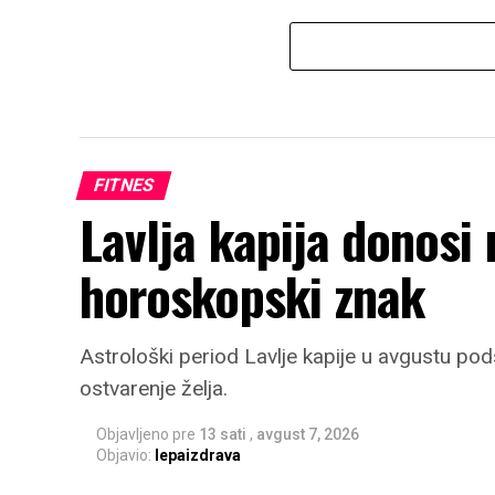
FITNES
Lavlja kapija donosi 
horoskopski znak
Astrološki period Lavlje kapije u avgustu pod
ostvarenje želja.
Objavljeno pre
13 sati
,
avgust 7, 2026
Objavio:
lepaizdrava