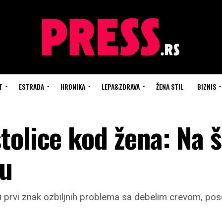
T
ESTRADA
HRONIKA
LEPA&ZDRAVA
ŽENA STIL
BIZNIS
tolice kod žena: Na š
ju
 prvi znak ozbiljnih problema sa debelim crevom, po