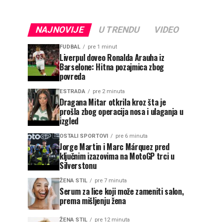
NAJNOVIJE
U TRENDU
VIDEO
FUDBAL
pre 1 minut
Liverpul doveo Ronalda Arauha iz
Barselone: Hitna pozajmica zbog
povreda
ESTRADA
pre 2 minuta
Dragana Mitar otkrila kroz šta je
prošla zbog operacija nosa i ulaganja u
izgled
OSTALI SPORTOVI
pre 6 minuta
Jorge Martin i Marc Márquez pred
ključnim izazovima na MotoGP trci u
Silverstonu
ŽENA STIL
pre 7 minuta
Serum za lice koji može zameniti salon,
prema mišljenju žena
ŽENA STIL
pre 12 minuta