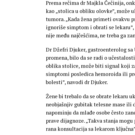
Prema rečima dr Majkla Čečinija, onko
kao „stolica u obliku olovke”, može u
tumora. „Kada žena primeti ovakvu pr
ignoriše simptom i obrati se lekaru”,
nije među najčešćima, ne treba ga zan
Dr Džefri Djuker, gastroenterolog sa 
promena, bilo da se radi o učestalosti
oblika stolice, može biti signal koji 
simptomi posledica hemoroida ili pro
bolesti”, navodi dr Djuker.
Žene bi trebalo da se obrate lekaru u
neobjašnjiv gubitak telesne mase ili 
napominju da mlađe osobe često zane
prave dijagnoze. „Takva stanja mogu p
rana konsultacija sa lekarom ključna”