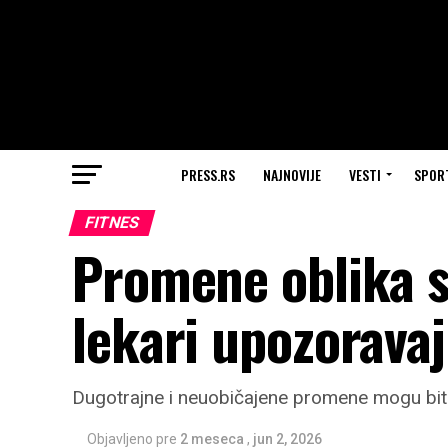
PRESS.RS
NAJNOVIJE
VESTI
SPOR
FITNES
Promene oblika s
lekari upozorava
Dugotrajne i neuobičajene promene mogu biti
Objavljeno pre
2 meseca
,
jun 2, 2026