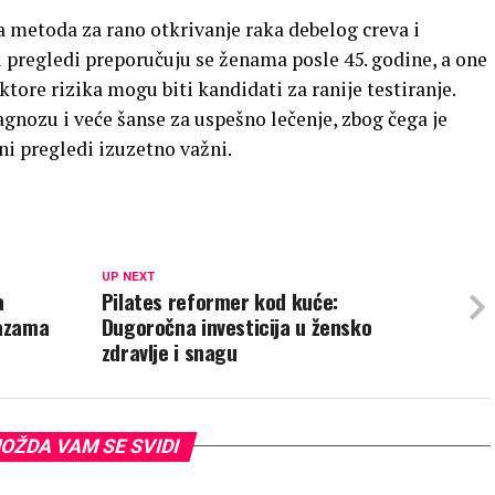
a metoda za rano otkrivanje raka debelog creva i
pregledi preporučuju se ženama posle 45. godine, a one
tore rizika mogu biti kandidati za ranije testiranje.
gnozu i veće šanse za uspešno lečenje, zbog čega je
i pregledi izuzetno važni.
UP NEXT
a
Pilates reformer kod kuće:
fazama
Dugoročna investicija u žensko
zdravlje i snagu
OŽDA VAM SE SVIDI