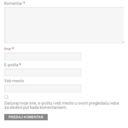
Komentar
*
Ime
*
E-pošta
*
Veb mesto
Sačuvaj moje ime, e-poštu i veb mesto u ovom pregledaču veba
za sledeći put kada komentarišem.