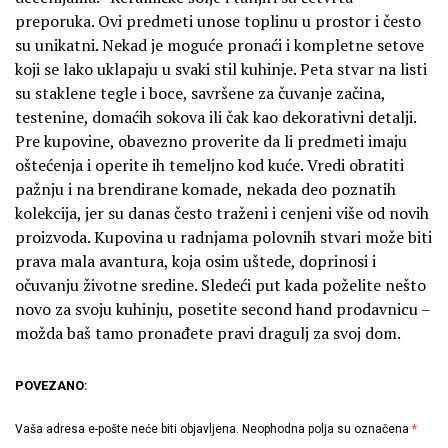
preporuka. Ovi predmeti unose toplinu u prostor i često
su unikatni. Nekad je moguće pronaći i kompletne setove
koji se lako uklapaju u svaki stil kuhinje. Peta stvar na listi
su staklene tegle i boce, savršene za čuvanje začina,
testenine, domaćih sokova ili čak kao dekorativni detalji.
Pre kupovine, obavezno proverite da li predmeti imaju
oštećenja i operite ih temeljno kod kuće. Vredi obratiti
pažnju i na brendirane komade, nekada deo poznatih
kolekcija, jer su danas često traženi i cenjeni više od novih
proizvoda. Kupovina u radnjama polovnih stvari može biti
prava mala avantura, koja osim uštede, doprinosi i
očuvanju životne sredine. Sledeći put kada poželite nešto
novo za svoju kuhinju, posetite second hand prodavnicu –
možda baš tamo pronađete pravi dragulj za svoj dom.
POVEZANO:
Vaša adresa e-pošte neće biti objavljena.
Neophodna polja su označena
*