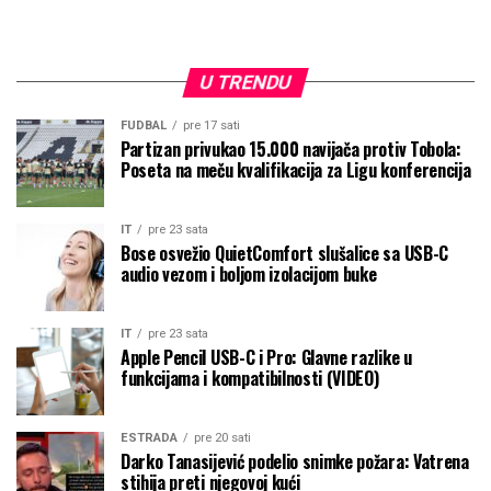
U TRENDU
FUDBAL
pre 17 sati
Partizan privukao 15.000 navijača protiv Tobola:
Poseta na meču kvalifikacija za Ligu konferencija
IT
pre 23 sata
Bose osvežio QuietComfort slušalice sa USB-C
audio vezom i boljom izolacijom buke
IT
pre 23 sata
Apple Pencil USB-C i Pro: Glavne razlike u
funkcijama i kompatibilnosti (VIDEO)
ESTRADA
pre 20 sati
Darko Tanasijević podelio snimke požara: Vatrena
stihija preti njegovoj kući