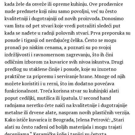
kada žele da osveže ili opreme kuhinju. Ove prodavnice
nude predmete koji nisu samo povoljni, već su često
kvalitetniji i dugotrajniji od novih proizvoda. Donosimo
vam listu od pet stvari koje vredi potražiti sledeći put
kada se nađete u radnji polovnih stvari. Prva preporuka su
posude i tiganji od nerđajućeg čelika. Često se mogu
pronaći po niskim cenama, a poznati su po svojoj
izdržljivosti i ravnomernom zagrevanju, što ih čini
odličnim izborom za kuvarice svih nivoa iskustva. Drugi
predlog su staklene činije i posude, koje su izuzetno
praktične za pripremu i serviranje hrane. Mnoge od njih
možete koristiti i u rerni, što im dodatno povećava
funkcionalnost. Treća korisna stvar su kuhinjski alati
poput cediljki, mutilica ili špatula. U second hand
radnjama neretko ćete naići na kvalitetnije i dugotrajnije
metalne ili drvene alate, naspram novih plastičnih verzija.
Kako ističe kuvarica iz Beograda, Jelena Petrović: „Stari
alati su često rađeni od boljih materijala i mogu trajati
decenijama.“ Keramičke šolje i tanjiri su četvrta