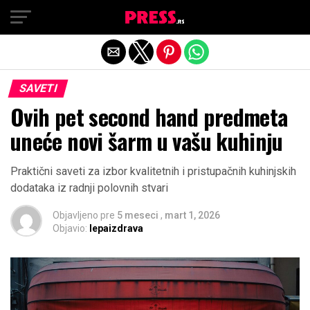
Exit mobile version
SAVETI
Ovih pet second hand predmeta
uneće novi šarm u vašu kuhinju
Praktični saveti za izbor kvalitetnih i pristupačnih kuhinjskih
dodataka iz radnji polovnih stvari
Objavljeno pre
5 meseci
,
mart 1, 2026
Objavio:
lepaizdrava