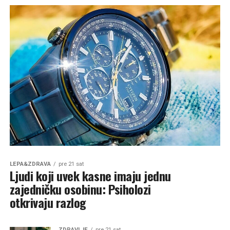
LEPA&ZDRAVA
pre 21 sat
Ljudi koji uvek kasne imaju jednu
zajedničku osobinu: Psiholozi
otkrivaju razlog
ZDRAVLJE
pre 21 sat