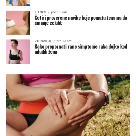
FITNES
pre 13 sati
Četiri proverene navike koje pomažu ženama da
smanje celulit
ZDRAVLJE
pre 13 sati
Kako prepoznati rane simptome raka dojke kod
mlađih žena