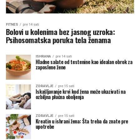
FITNES
pre 14 sati
Bolovi u kolenima bez jasnog uzroka:
Psihosomatska poruka tela ženama
ISHRANA
pre 14 sati
Hladne salate od testenine kao idealan obrok za
zaposlene žene
ZDRAVLJE
pre 15 sati
Iskašljavanje krvi kod žena može ukazivati na
ozbiljna plućna oboljenja
ZDRAVLJE
pre 15 sati
Kreatin u ishrani žena: Šta treba da znate pre
upotrebe