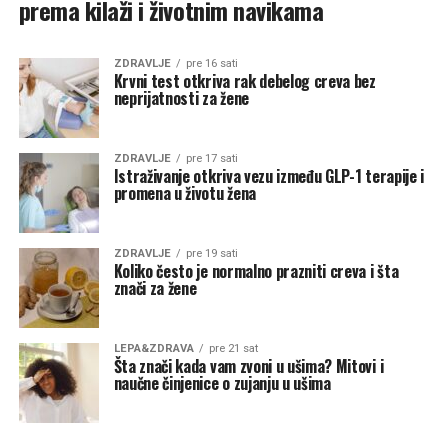
prema kilaži i životnim navikama
ZDRAVLJE
pre 16 sati
Krvni test otkriva rak debelog creva bez
neprijatnosti za žene
ZDRAVLJE
pre 17 sati
Istraživanje otkriva vezu između GLP-1 terapije i
promena u životu žena
ZDRAVLJE
pre 19 sati
Koliko često je normalno prazniti creva i šta
znači za žene
LEPA&ZDRAVA
pre 21 sat
Šta znači kada vam zvoni u ušima? Mitovi i
naučne činjenice o zujanju u ušima