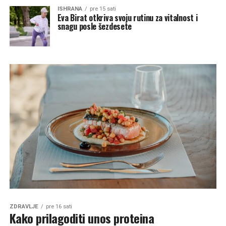
ISHRANA
pre 15 sati
Eva Birat otkriva svoju rutinu za vitalnost i
snagu posle šezdesete
ZDRAVLJE
pre 16 sati
Kako prilagoditi unos proteina