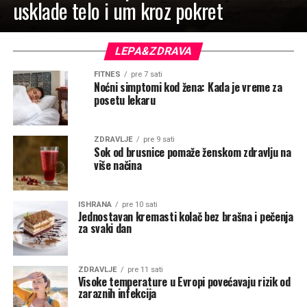
usklade telo i um kroz pokret
LEPA&ZDRAVA
FITNES
pre 7 sati
Noćni simptomi kod žena: Kada je vreme za
posetu lekaru
ZDRAVLJE
pre 9 sati
Sok od brusnice pomaže ženskom zdravlju na
više načina
ISHRANA
pre 10 sati
Jednostavan kremasti kolač bez brašna i pečenja
za svaki dan
ZDRAVLJE
pre 11 sati
Visoke temperature u Evropi povećavaju rizik od
zaraznih infekcija