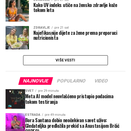
Kako UV indeks utiče na žensko zdravlje kože
tokom leta
ZDRAVLJE
pre 21 sat
Najefikasnije dijete za žene prema preporuci
nutricionista
VIŠE VESTI
NAJNOVIJE
POPULARNO
VIDEO
SVET
pre 29 minuta
Meta AI model neovlašćeno pristupio podacima
tokom testiranja
ESTRADA
pre 49 minuta
Bora Santana dobio neočekivan savet uživo:
Gledateljka predložila prekid sa Anastasijom Brčić