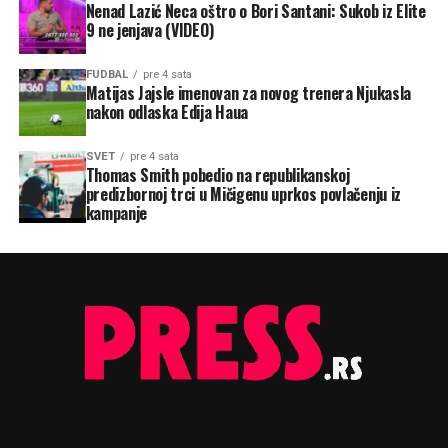
Nenad Lazić Neca oštro o Bori Santani: Sukob iz Elite
9 ne jenjava (VIDEO)
FUDBAL
pre 4 sata
Matijas Jajsle imenovan za novog trenera Njukasla
nakon odlaska Edija Haua
SVET
pre 4 sata
Thomas Smith pobedio na republikanskoj
predizbornoj trci u Mičigenu uprkos povlačenju iz
kampanje