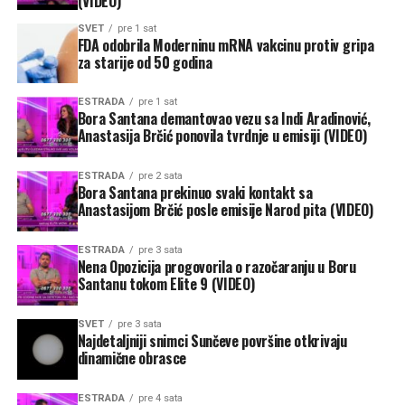
(VIDEO)
SVET
pre 1 sat
FDA odobrila Moderninu mRNA vakcinu protiv gripa
za starije od 50 godina
ESTRADA
pre 1 sat
Bora Santana demantovao vezu sa Indi Aradinović,
Anastasija Brčić ponovila tvrdnje u emisiji (VIDEO)
ESTRADA
pre 2 sata
Bora Santana prekinuo svaki kontakt sa
Anastasijom Brčić posle emisije Narod pita (VIDEO)
ESTRADA
pre 3 sata
Nena Opozicija progovorila o razočaranju u Boru
Santanu tokom Elite 9 (VIDEO)
SVET
pre 3 sata
Najdetaljniji snimci Sunčeve površine otkrivaju
dinamične obrasce
ESTRADA
pre 4 sata