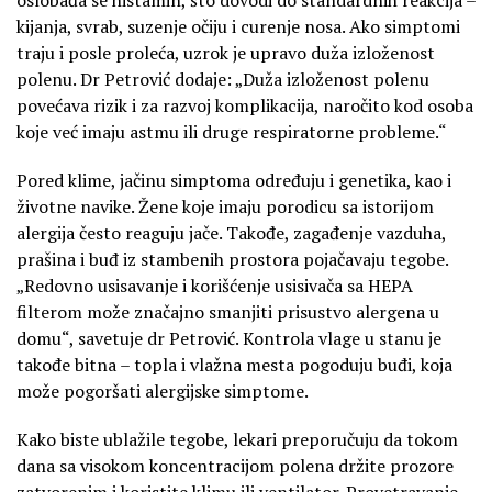
kijanja, svrab, suzenje očiju i curenje nosa. Ako simptomi
traju i posle proleća, uzrok je upravo duža izloženost
polenu. Dr Petrović dodaje: „Duža izloženost polenu
povećava rizik i za razvoj komplikacija, naročito kod osoba
koje već imaju astmu ili druge respiratorne probleme.“
Pored klime, jačinu simptoma određuju i genetika, kao i
životne navike. Žene koje imaju porodicu sa istorijom
alergija često reaguju jače. Takođe, zagađenje vazduha,
prašina i buđ iz stambenih prostora pojačavaju tegobe.
„Redovno usisavanje i korišćenje usisivača sa HEPA
filterom može značajno smanjiti prisustvo alergena u
domu“, savetuje dr Petrović. Kontrola vlage u stanu je
takođe bitna – topla i vlažna mesta pogoduju buđi, koja
može pogoršati alergijske simptome.
Kako biste ublažile tegobe, lekari preporučuju da tokom
dana sa visokom koncentracijom polena držite prozore
zatvorenim i koristite klimu ili ventilator. Provetravanje