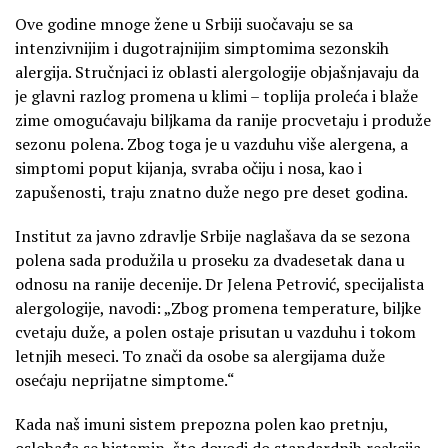
Ove godine mnoge žene u Srbiji suočavaju se sa
intenzivnijim i dugotrajnijim simptomima sezonskih
alergija. Stručnjaci iz oblasti alergologije objašnjavaju da
je glavni razlog promena u klimi – toplija proleća i blaže
zime omogućavaju biljkama da ranije procvetaju i produže
sezonu polena. Zbog toga je u vazduhu više alergena, a
simptomi poput kijanja, svraba očiju i nosa, kao i
zapušenosti, traju znatno duže nego pre deset godina.
Institut za javno zdravlje Srbije naglašava da se sezona
polena sada produžila u proseku za dvadesetak dana u
odnosu na ranije decenije. Dr Jelena Petrović, specijalista
alergologije, navodi: „Zbog promena temperature, biljke
cvetaju duže, a polen ostaje prisutan u vazduhu i tokom
letnjih meseci. To znači da osobe sa alergijama duže
osećaju neprijatne simptome.“
Kada naš imuni sistem prepozna polen kao pretnju,
oslobađa se histamin, što dovodi do standardnih reakcija –