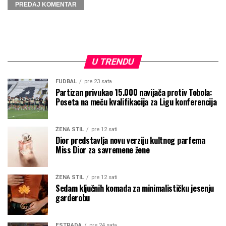
U TRENDU
FUDBAL
pre 23 sata
Partizan privukao 15.000 navijača protiv Tobola:
Poseta na meču kvalifikacija za Ligu konferencija
ŽENA STIL
pre 12 sati
Dior predstavlja novu verziju kultnog parfema
Miss Dior za savremene žene
ŽENA STIL
pre 12 sati
Sedam ključnih komada za minimalističku jesenju
garderobu
ESTRADA
pre 24 sata