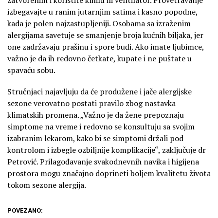
izbegavajte u ranim jutarnjim satima i kasno popodne,
kada je polen najzastupljeniji. Osobama sa izraženim
alergijama savetuje se smanjenje broja kućnih biljaka, jer
one zadržavaju prašinu i spore buđi. Ako imate ljubimce,
važno je da ih redovno četkate, kupate i ne puštate u
spavaću sobu.
Stručnjaci najavljuju da će produžene i jače alergijske
sezone verovatno postati pravilo zbog nastavka
klimatskih promena. „Važno je da žene prepoznaju
simptome na vreme i redovno se konsultuju sa svojim
izabranim lekarom, kako bi se simptomi držali pod
kontrolom i izbegle ozbiljnije komplikacije“, zaključuje dr
Petrović. Prilagođavanje svakodnevnih navika i higijena
prostora mogu značajno doprineti boljem kvalitetu života
tokom sezone alergija.
POVEZANO: