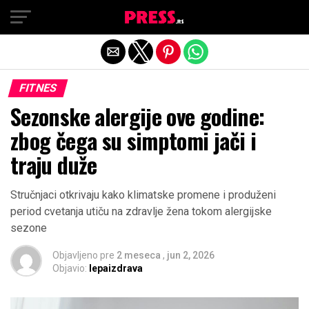
Exit mobile version
FITNES
Sezonske alergije ove godine:
zbog čega su simptomi jači i
traju duže
Stručnjaci otkrivaju kako klimatske promene i produženi
period cvetanja utiču na zdravlje žena tokom alergijske
sezone
Objavljeno pre
2 meseca
,
jun 2, 2026
Objavio:
lepaizdrava