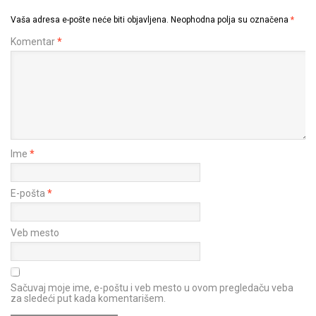
Vaša adresa e-pošte neće biti objavljena.
Neophodna polja su označena
*
Komentar
*
Ime
*
E-pošta
*
Veb mesto
Sačuvaj moje ime, e-poštu i veb mesto u ovom pregledaču veba
za sledeći put kada komentarišem.