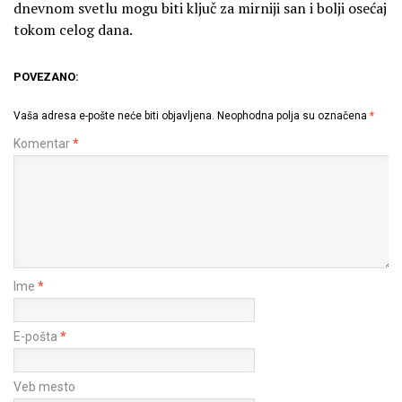
dnevnom svetlu mogu biti ključ za mirniji san i bolji osećaj
tokom celog dana.
POVEZANO:
Vaša adresa e-pošte neće biti objavljena.
Neophodna polja su označena
*
Komentar
*
Ime
*
E-pošta
*
Veb mesto