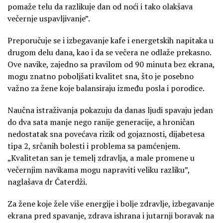
pomaže telu da razlikuje dan od noći i tako olakšava
večernje uspavljivanje”.
Preporučuje se i izbegavanje kafe i energetskih napitaka u
drugom delu dana, kao i da se večera ne odlaže prekasno.
Ove navike, zajedno sa pravilom od 90 minuta bez ekrana,
mogu znatno poboljšati kvalitet sna, što je posebno
važno za žene koje balansiraju između posla i porodice.
Naučna istraživanja pokazuju da danas ljudi spavaju jedan
do dva sata manje nego ranije generacije, a hroničan
nedostatak sna povećava rizik od gojaznosti, dijabetesa
tipa 2, srčanih bolesti i problema sa pamćenjem.
„Kvalitetan san je temelj zdravlja, a male promene u
večernjim navikama mogu napraviti veliku razliku”,
naglašava dr Čaterdži.
Za žene koje žele više energije i bolje zdravlje, izbegavanje
ekrana pred spavanje, zdrava ishrana i jutarnji boravak na