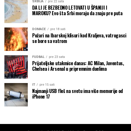
SRBIJA
pre 22 sata
DA LI JE BEZBEDNO LETOVATI U ŠPANIJI I
MAROKU? Evo šta Srbi moraju da znaju pre puta
DOMAĆE
pre 18 sati
Požari na Ibarskoj klisuri kod Kraljeva, vatrogasci
se bore sa vatrom
FUDBAL
pre 23 sata
Prijateljske utakmice danas: AC Milan, Juventus,
Chelsea i Arsenal u pripremnim duelima
IT
pre 15 sati
Najmanji USB fleš na svetu ima više memorije od
iPhone 17