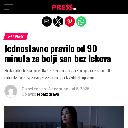
Exit mobile version
FITNES
Jednostavno pravilo od 90
minuta za bolji san bez lekova
Britanski lekar predlaže ženama da izbegnu ekrane 90
minuta pre spavanja za mirniji i kvalitetniji san
Objavljeno pre
4 sedmice
,
jul 8, 2026
Objavio:
lepaizdrava