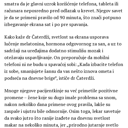
smatra da je glavni uzrok korišćenje telefona, tableta ili
računara neposredno pred odlazak u krevet. Njegov savet
je da se primeni pravilo od 90 minuta, što znači potpuno
izbegavanje ekrana sat i po pre spavanja.
Kako kaže dr Čaterdži, svetlost sa ekrana usporava
lučenje melatonina, hormona odgovornog za san, a uz to
sadržaji na uređajima dodatno stimulišu mozak i
otežavaju uspavljivanje. On preporučuje da mobilni
telefoni ni ne budu u spavaćoj sobi: „Kada izbacite telefon
iz sobe, smanjujete šansu da vas nešto iznova ometa i
podseća na dnevne brige”, ističe dr Čaterdži.
Mnoge njegove pacijentkinje su već primetile pozitivne
promene – žene koje su dugo imale problema sa snom,
nakon nekoliko dana primene ovog pravila, lakše su
zaspale i ujutru bile odmornije. Osim toga, lekar savetuje
da svako jutro što ranije izađete na dnevnu svetlost
makar na nekoliko minuta, jer „prirodno jutarnje svetlo