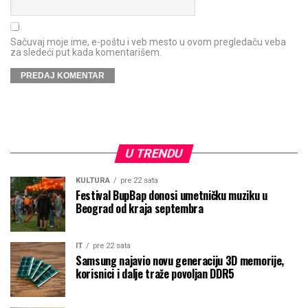
Sačuvaj moje ime, e-poštu i veb mesto u ovom pregledaču veba
za sledeći put kada komentarišem.
U TRENDU
KULTURA
pre 22 sata
Festival BupBap donosi umetničku muziku u
Beograd od kraja septembra
IT
pre 22 sata
Samsung najavio novu generaciju 3D memorije,
korisnici i dalje traže povoljan DDR5