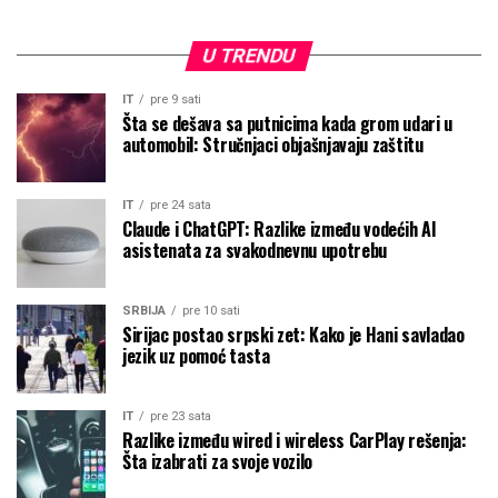
U TRENDU
IT
pre 9 sati
Šta se dešava sa putnicima kada grom udari u
automobil: Stručnjaci objašnjavaju zaštitu
IT
pre 24 sata
Claude i ChatGPT: Razlike između vodećih AI
asistenata za svakodnevnu upotrebu
SRBIJA
pre 10 sati
Sirijac postao srpski zet: Kako je Hani savladao
jezik uz pomoć tasta
IT
pre 23 sata
Razlike između wired i wireless CarPlay rešenja:
Šta izabrati za svoje vozilo