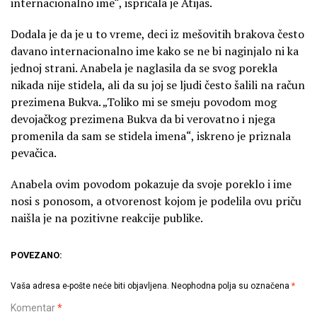
internacionalno ime“, ispričala je Atijas.
Dodala je da je u to vreme, deci iz mešovitih brakova često
davano internacionalno ime kako se ne bi naginjalo ni ka
jednoj strani. Anabela je naglasila da se svog porekla
nikada nije stidela, ali da su joj se ljudi često šalili na račun
prezimena Bukva. „Toliko mi se smeju povodom mog
devojačkog prezimena Bukva da bi verovatno i njega
promenila da sam se stidela imena“, iskreno je priznala
pevačica.
Anabela ovim povodom pokazuje da svoje poreklo i ime
nosi s ponosom, a otvorenost kojom je podelila ovu priču
naišla je na pozitivne reakcije publike.
POVEZANO:
Vaša adresa e-pošte neće biti objavljena.
Neophodna polja su označena
*
Komentar
*