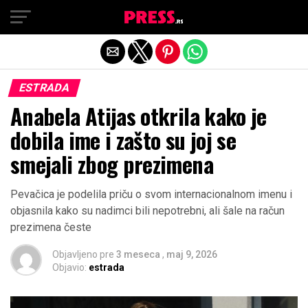
Exit mobile version
ESTRADA
Anabela Atijas otkrila kako je
dobila ime i zašto su joj se
smejali zbog prezimena
Pevačica je podelila priču o svom internacionalnom imenu i
objasnila kako su nadimci bili nepotrebni, ali šale na račun
prezimena česte
Objavljeno pre
3 meseca
,
maj 9, 2026
Objavio:
estrada