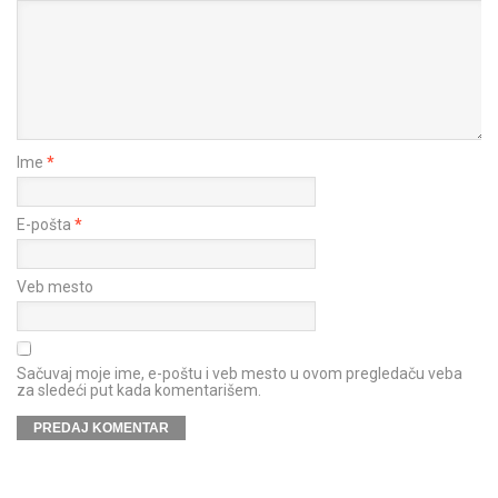
Ime
*
E-pošta
*
Veb mesto
Sačuvaj moje ime, e-poštu i veb mesto u ovom pregledaču veba
za sledeći put kada komentarišem.