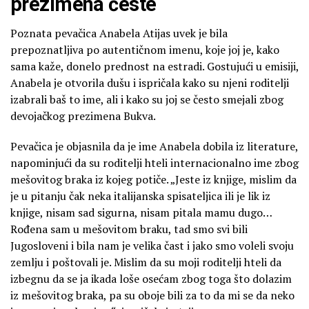
prezimena česte
Poznata pevačica Anabela Atijas uvek je bila
prepoznatljiva po autentičnom imenu, koje joj je, kako
sama kaže, donelo prednost na estradi. Gostujući u emisiji,
Anabela je otvorila dušu i ispričala kako su njeni roditelji
izabrali baš to ime, ali i kako su joj se često smejali zbog
devojačkog prezimena Bukva.
Pevačica je objasnila da je ime Anabela dobila iz literature,
napominjući da su roditelji hteli internacionalno ime zbog
mešovitog braka iz kojeg potiče. „Jeste iz knjige, mislim da
je u pitanju čak neka italijanska spisateljica ili je lik iz
knjige, nisam sad sigurna, nisam pitala mamu dugo…
Rođena sam u mešovitom braku, tad smo svi bili
Jugosloveni i bila nam je velika čast i jako smo voleli svoju
zemlju i poštovali je. Mislim da su moji roditelji hteli da
izbegnu da se ja ikada loše osećam zbog toga što dolazim
iz mešovitog braka, pa su oboje bili za to da mi se da neko