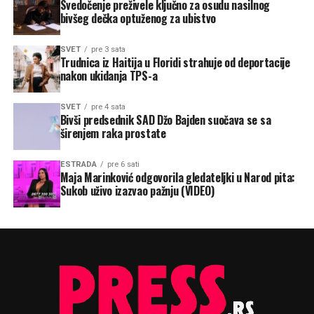
Svedočenje preživele ključno za osudu nasilnog
bivšeg dečka optuženog za ubistvo
SVET
pre 3 sata
Trudnica iz Haitija u Floridi strahuje od deportacije
nakon ukidanja TPS-a
SVET
pre 4 sata
Bivši predsednik SAD Džo Bajden suočava se sa
širenjem raka prostate
ESTRADA
pre 6 sati
Maja Marinković odgovorila gledateljki u Narod pita:
Sukob uživo izazvao pažnju (VIDEO)