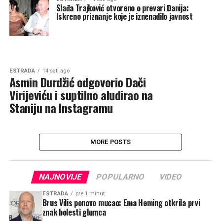
Slađa Trajković otvoreno o prevari Đanija:
Iskreno priznanje koje je iznenadilo javnost
ESTRADA
14 sati ago
Asmin Durdžić odgovorio Dači
Virijeviću i suptilno aludirao na
Staniju na Instagramu
MORE POSTS
NAJNOVIJE
POPULARNO
VIDEO
ESTRADA
pre 1 minut
Brus Vilis ponovo mucao: Ema Heming otkrila prvi
znak bolesti glumca