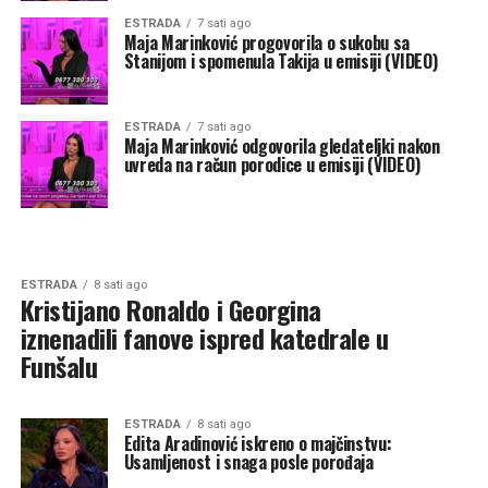
ESTRADA
7 sati ago
Maja Marinković progovorila o sukobu sa
Stanijom i spomenula Takija u emisiji (VIDEO)
ESTRADA
7 sati ago
Maja Marinković odgovorila gledateljki nakon
uvreda na račun porodice u emisiji (VIDEO)
ESTRADA
8 sati ago
Kristijano Ronaldo i Georgina
iznenadili fanove ispred katedrale u
Funšalu
ESTRADA
8 sati ago
Edita Aradinović iskreno o majčinstvu:
Usamljenost i snaga posle porođaja