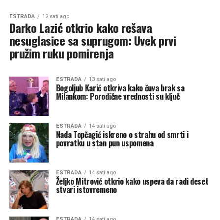
ESTRADA
12 sati ago
Darko Lazić otkrio kako rešava
nesuglasice sa suprugom: Uvek prvi
pružim ruku pomirenja
ESTRADA
13 sati ago
Bogoljub Karić otkriva kako čuva brak sa
Milankom: Porodične vrednosti su ključ
ESTRADA
14 sati ago
Nada Topčagić iskreno o strahu od smrti i
povratku u stan pun uspomena
ESTRADA
14 sati ago
Željko Mitrović otkrio kako uspeva da radi deset
stvari istovremeno
ESTRADA
14 sati ago