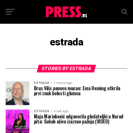
estrada
STORIES BY ESTRADA
ESTRADA
1 minut ago
Brus Vilis ponovo mucao: Ema Heming otkrila
prvi znak bolesti glumca
ESTRADA
6 sati ago
Maja Marinković odgovorila gledateljki u Narod
pita: Sukob uživo izazvao pažnju (VIDEO)