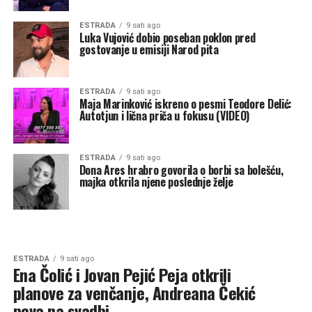
ESTRADA
9 sati ago
Luka Vujović dobio poseban poklon pred
gostovanje u emisiji Narod pita
ESTRADA
9 sati ago
Maja Marinković iskreno o pesmi Teodore Delić:
Autotjun i lična priča u fokusu (VIDEO)
ESTRADA
9 sati ago
Dona Ares hrabro govorila o borbi sa bolešću,
majka otkrila njene poslednje želje
ESTRADA
9 sati ago
Ena Čolić i Jovan Pejić Peja otkrili
planove za venčanje, Andreana Čekić
peva na svadbi