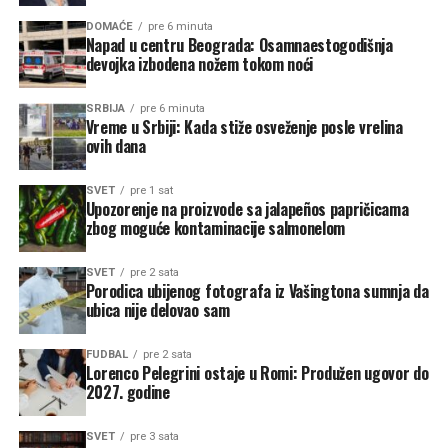
DOMAĆE
pre 6 minuta
Napad u centru Beograda: Osamnaestogodišnja
devojka izbodena nožem tokom noći
SRBIJA
pre 6 minuta
Vreme u Srbiji: Kada stiže osveženje posle vrelina
ovih dana
SVET
pre 1 sat
Upozorenje na proizvode sa jalapeños papričicama
zbog moguće kontaminacije salmonelom
SVET
pre 2 sata
Porodica ubijenog fotografa iz Vašingtona sumnja da
ubica nije delovao sam
FUDBAL
pre 2 sata
Lorenco Pelegrini ostaje u Romi: Produžen ugovor do
2027. godine
SVET
pre 3 sata