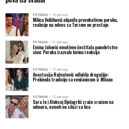
ESTRADA
10 sati ago
Milica Veličković objavila provokativnu poruku,
reakcije na odnos sa Terzom ne prestaju
ESTRADA
11 sati ago
Emina Jahović emotivno čestitala punoletstvo
sinu: Poruka izazvala lavinu reakcija
ESTRADA
12 sati ago
Anastasija Ražnatović odlučila drugačije:
Prekinula tradiciju sa venčanicom iz Milana
ESTRADA
12 sati ago
Sara Jo i Aleksej Bjelogrlić zrače srećom na
odmoru, osmeh ne silazi sa lica