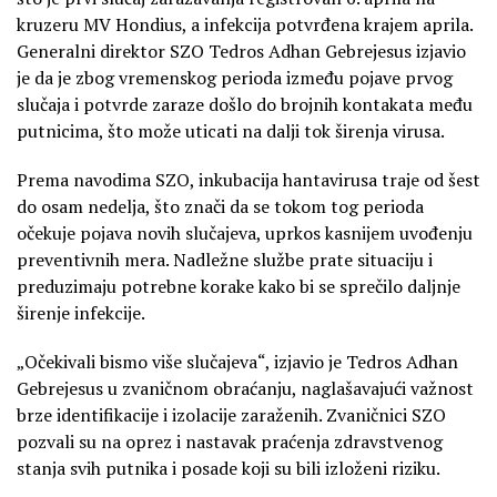
kruzeru MV Hondius, a infekcija potvrđena krajem aprila.
Generalni direktor SZO Tedros Adhan Gebrejesus izjavio
je da je zbog vremenskog perioda između pojave prvog
slučaja i potvrde zaraze došlo do brojnih kontakata među
putnicima, što može uticati na dalji tok širenja virusa.
Prema navodima SZO, inkubacija hantavirusa traje od šest
do osam nedelja, što znači da se tokom tog perioda
očekuje pojava novih slučajeva, uprkos kasnijem uvođenju
preventivnih mera. Nadležne službe prate situaciju i
preduzimaju potrebne korake kako bi se sprečilo daljnje
širenje infekcije.
„Očekivali bismo više slučajeva“, izjavio je Tedros Adhan
Gebrejesus u zvaničnom obraćanju, naglašavajući važnost
brze identifikacije i izolacije zaraženih. Zvaničnici SZO
pozvali su na oprez i nastavak praćenja zdravstvenog
stanja svih putnika i posade koji su bili izloženi riziku.