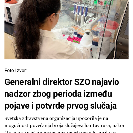
Foto Izvor:
Generalni direktor SZO najavio
nadzor zbog perioda između
pojave i potvrde prvog slučaja
Svetska zdravstvena organizacija upozorila je na
mogućnost povećanja broja slučajeva hantavirusa, nakon
što je prvi slučaj zaražavanja registrovan 6. aprila na