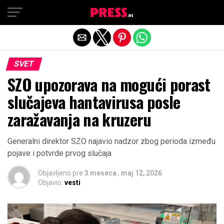
Exit mobile version
SVET
SZO upozorava na mogući porast
slučajeva hantavirusa posle
zaražavanja na kruzeru
Generalni direktor SZO najavio nadzor zbog perioda između
pojave i potvrde prvog slučaja
Objavljeno pre
3 meseca
,
maj 12, 2026
Objavio:
vesti