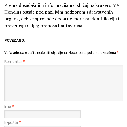
Prema dosadašnjim informacijama, slučaj na kruzeru MV
Hondius ostaje pod pažljivim nadzorom zdravstvenih
organa, dok se sprovode dodatne mere za identifikaciju i
prevenciju daljeg prenosa hantavirusa.
POVEZANO:
Vaša adresa e-pošte neće biti objavljena.
Neophodna polja su označena
*
Komentar
*
Ime
*
E-pošta
*