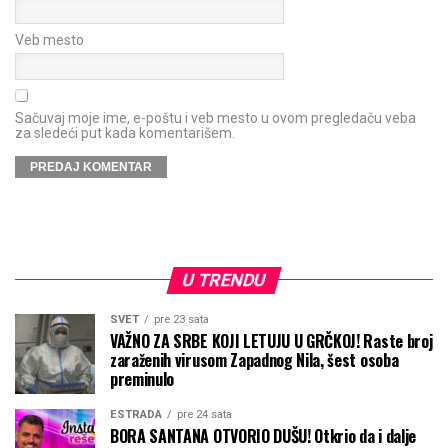
Veb mesto
Sačuvaj moje ime, e-poštu i veb mesto u ovom pregledaču veba
za sledeći put kada komentarišem.
U TRENDU
SVET
pre 23 sata
VAŽNO ZA SRBE KOJI LETUJU U GRČKOJ! Raste broj
zaraženih virusom Zapadnog Nila, šest osoba
preminulo
ESTRADA
pre 24 sata
BORA SANTANA OTVORIO DUŠU! Otkrio da i dalje