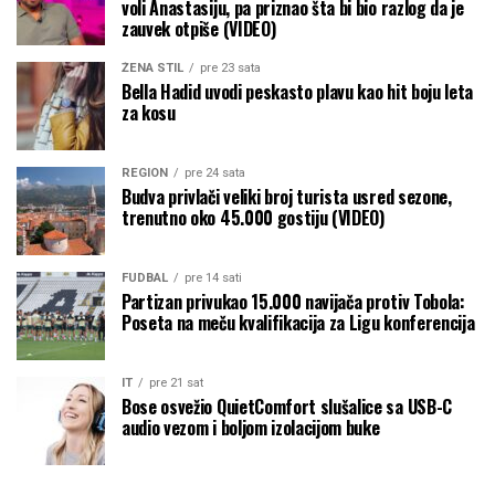
voli Anastasiju, pa priznao šta bi bio razlog da je
zauvek otpiše (VIDEO)
ŽENA STIL
pre 23 sata
Bella Hadid uvodi peskasto plavu kao hit boju leta
za kosu
REGION
pre 24 sata
Budva privlači veliki broj turista usred sezone,
trenutno oko 45.000 gostiju (VIDEO)
FUDBAL
pre 14 sati
Partizan privukao 15.000 navijača protiv Tobola:
Poseta na meču kvalifikacija za Ligu konferencija
IT
pre 21 sat
Bose osvežio QuietComfort slušalice sa USB-C
audio vezom i boljom izolacijom buke