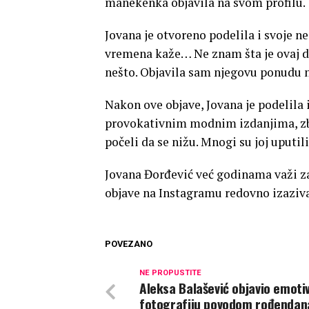
manekenka objavila na svom profilu.
Jovana je otvoreno podelila i svoje 
vremena kaže… Ne znam šta je ovaj d
nešto. Objavila sam njegovu ponudu n
Nakon ove objave, Jovana je podelila i
provokativnim modnim izdanjima, zb
počeli da se nižu. Mnogi su joj uputili
Jovana Đorđević već godinama važi za
objave na Instagramu redovno izazivaj
POVEZANO
NE PROPUSTITE
Aleksa Balašević objavio emoti
fotografiju povodom rođendan