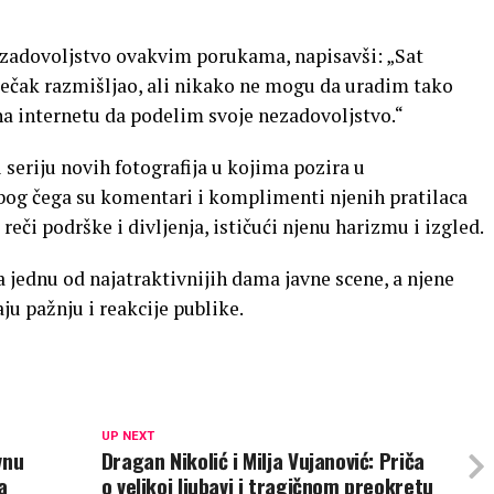
nezadovoljstvo ovakvim porukama, napisavši: „Sat
ečak razmišljao, ali nikako ne mogu da uradim tako
a internetu da podelim svoje nezadovoljstvo.“
 seriju novih fotografija u kojima pozira u
og čega su komentari i komplimenti njenih pratilaca
 reči podrške i divljenja, ističući njenu harizmu i izgled.
 jednu od najatraktivnijih dama javne scene, a njene
u pažnju i reakcije publike.
UP NEXT
vnu
Dragan Nikolić i Milja Vujanović: Priča
a
o velikoj ljubavi i tragičnom preokretu