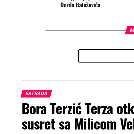
Đorđa Balaševića
M
ESTRADA
Bora Terzić Terza ot
susret sa Milicom Vel