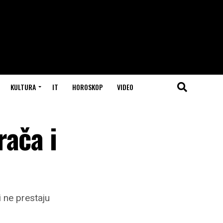
KULTURA
IT
HOROSKOP
VIDEO
rača i
i ne prestaju