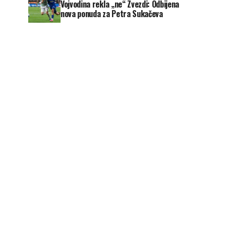
Vojvodina rekla „ne“ Zvezdi: Odbijena
nova ponuda za Petra Sukačeva