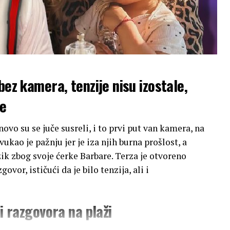
bez kamera, tenzije nisu izostale,
ke
ovo su se juče susreli, i to prvi put van kamera, na
vukao je pažnju jer je iza njih burna prošlost, a
ik zbog svoje ćerke Barbare. Terza je otvoreno
vor, ističući da je bilo tenzija, ali i
ji razgovora na plaži