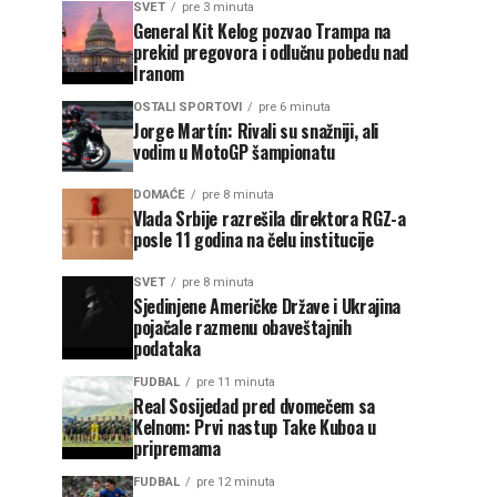
SVET
pre 3 minuta
General Kit Kelog pozvao Trampa na
prekid pregovora i odlučnu pobedu nad
Iranom
OSTALI SPORTOVI
pre 6 minuta
Jorge Martín: Rivali su snažniji, ali
vodim u MotoGP šampionatu
DOMAĆE
pre 8 minuta
Vlada Srbije razrešila direktora RGZ-a
posle 11 godina na čelu institucije
SVET
pre 8 minuta
Sjedinjene Američke Države i Ukrajina
pojačale razmenu obaveštajnih
podataka
FUDBAL
pre 11 minuta
Real Sosijedad pred dvomečem sa
Kelnom: Prvi nastup Take Kuboa u
pripremama
FUDBAL
pre 12 minuta