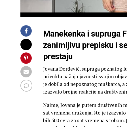
Manekenka i supruga Fi
zanimljivu prepisku i se
prestaju
Jovana Đorđević, supruga poznatog f
privukla pažnju javnosti svojim obja
je dobila od nepoznatog muškarca, a za
izazvalo brojne reakcije na društve
Naime, Jovana je putem društvenih mre
sat vremena druženja, što je izazvalo
bih 500 evra za sat vremena s tobom. J