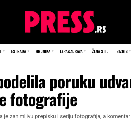
T
ESTRADA
HRONIKA
LEPA&ZDRAVA
ŽENA STIL
BIZNIS
podelila poruku udva
 fotografije
je zanimljivu prepisku i seriju fotografija, a komentar