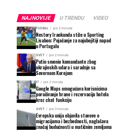
NAJNOVIJE
U TRENDU
VIDEO
FUDBAL
pre 2 minuta
Nestory Irankunda stiže u Sporting
Lisabon: Pojačanje za najubojitiji napad
u Portugalu
SVET
pre 2 minuta
Putin smenio komandante zbog
ukrajinskih udara i saradnje sa
Severnom Korejom
IT
pre 2 minuta
Google Maps omogućava korisnicima
poručivanje hrane i rezervaciju hotela
kroz chat funkciju
SVET
pre 3 minuta
Evropska unija objavila stavove o
migracijama i bezbednosti, naglašava
značaj budućnosti u matičnim zemljama