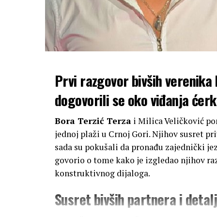
Prvi razgovor bivših verenika 
dogovorili se oko viđanja ćer
Bora Terzić Terza
i Milica Veličković pon
jednoj plaži u Crnoj Gori. Njihov susret pri
sada su pokušali da pronađu zajednički jez
govorio o tome kako je izgledao njihov razgo
konstruktivnog dijaloga.
Susret bivših partnera i detal