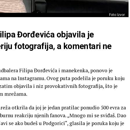
Foto Izvor:
lipa Đorđevića objavila je
riju fotografija, a komentari ne
udbalera Filipa Đorđevića i manekenka, ponovo je
vama na Instagramu. Ovog puta podelila je poruku koju
tim objavila i niz provokativnih fotografija, što je
nim mrežama.
ža otkrila da joj je jedan pratilac ponudio 500 evra za
 burnu reakciju njenih fanova. „Mnogo mi se sviđaš. Dao
avi se ako budeš u Podgorici“, glasila je poruka koju je