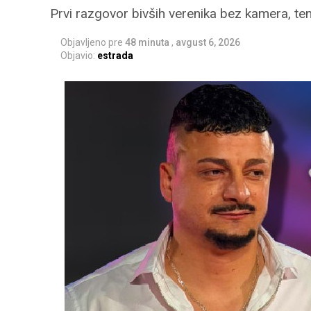
Prvi razgovor bivših verenika bez kamera, tenz
Objavljeno pre
48 minuta
,
avgust 6, 2026
Objavio:
estrada