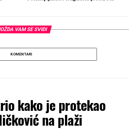
OŽDA VAM SE SVIDI
KOMENTARI
krio kako je protekao
ičković na plaži