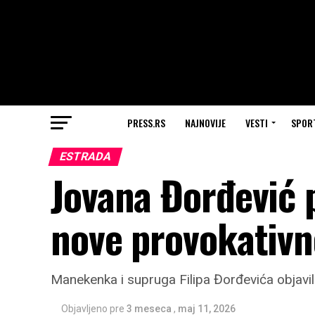
PRESS.RS
NAJNOVIJE
VESTI
SPOR
ESTRADA
Jovana Đorđević 
nove provokativne
Manekenka i supruga Filipa Đorđevića objavila 
Objavljeno pre
3 meseca
,
maj 11, 2026