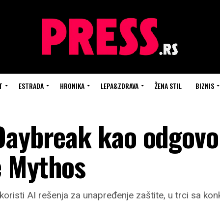
T
ESTRADA
HRONIKA
LEPA&ZDRAVA
ŽENA STIL
BIZNIS
Daybreak kao odgovo
e Mythos
i koristi AI rešenja za unapređenje zaštite, u trci sa 