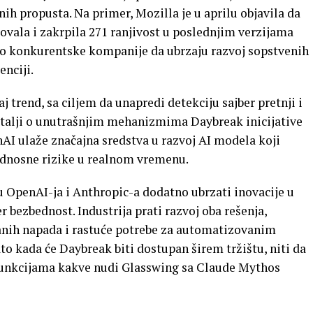
ih propusta. Na primer, Mozilla je u aprilu objavila da
vala i zakrpila 271 ranjivost u poslednjim verzijama
ao konkurentske kompanije da ubrzaju razvoj sopstvenih
enciji.
 trend, sa ciljem da unapredi detekciju sajber pretnji i
etalji o unutrašnjim mehanizmima Daybreak inicijative
enAI ulaže značajna sredstva u razvoj AI modela koji
ednosne rizike u realnom vremenu.
 OpenAI-ja i Anthropic-a dodatno ubrzati inovacije u
er bezbednost. Industrija prati razvoj oba rešenja,
iranih napada i rastuće potrebe za automatizovanim
to kada će Daybreak biti dostupan širem tržištu, niti da
m funkcijama kakve nudi Glasswing sa Claude Mythos