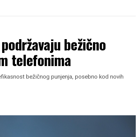
e podržavaju bežično
m telefonima
na efikasnost bežičnog punjenja, posebno kod novih