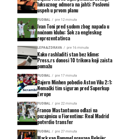
luksuznog odmora na jahti: Poslovni
uspeh u prvom planu
FUDBAL
pre 12 minuta
Ivan Toni pred sudom zbog napada u
noćnom klubu: Šok za engleskog
reprezentativca
LEPA&ZDRAVA
pre 16 minuta
Kako rashladiti stan bez klime:
Press.rs donosi 10 trikova koji zaista
pomažu
FUDBAL
pre 17 minuta
Bajern Minhen pobedio Aston Vilu 2:1:
Nemački tim siguran pred Superkup
Evrope
FUDBAL
pre 22 minuta
Franco Mastantuono odlazi na
pozajmicu u Fiorentinu: Real Madrid
potvrdio transfer
FUDBAL
pre 27 minuta
Mark van Bommel preuzeo Belgiju: