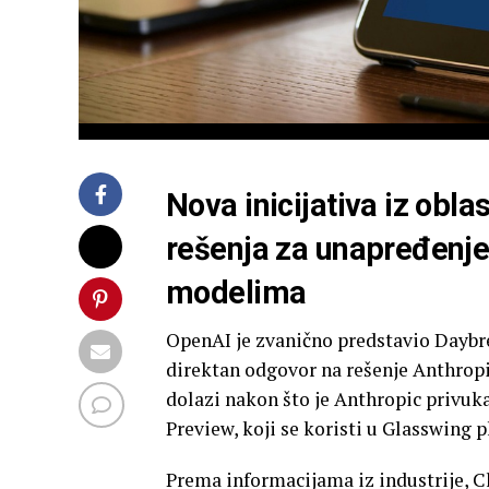
Nova inicijativa iz obla
rešenja za unapređenje 
modelima
OpenAI je zvanično predstavio Daybrea
direktan odgovor na rešenje Anthrop
dolazi nakon što je Anthropic privu
Preview, koji se koristi u Glasswing p
Prema informacijama iz industrije, 