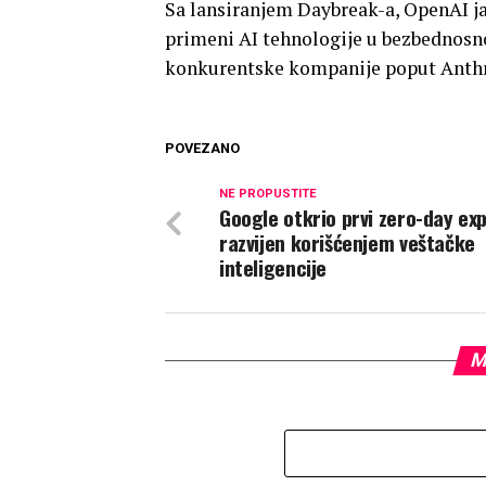
Sa lansiranjem Daybreak-a, OpenAI ja
primeni AI tehnologije u bezbednosnoj
konkurentske kompanije poput Anthr
POVEZANO
NE PROPUSTITE
Google otkrio prvi zero-day exp
razvijen korišćenjem veštačke
inteligencije
M