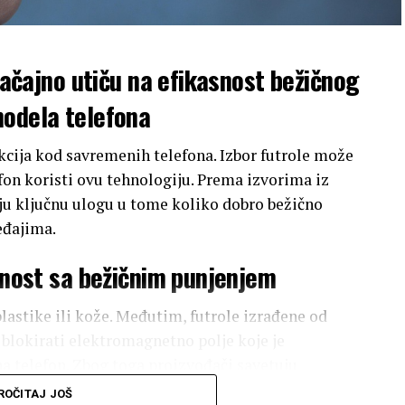
značajno utiču na efikasnost bežičnog
modela telefona
kcija kod savremenih telefona. Izbor futrole može
efon koristi ovu tehnologiju. Prema izvorima iz
raju ključnu ulogu u tome koliko dobro bežično
eđajima.
ilnost sa bežičnim punjenjem
plastike ili kože. Međutim, futrole izrađene od
blokirati elektromagnetno polje koje je
a telefon. Zbog toga proizvođači savetuju
a je bežično punjenje prioritet. Pored toga, tanje
ROČITAJ JOŠ