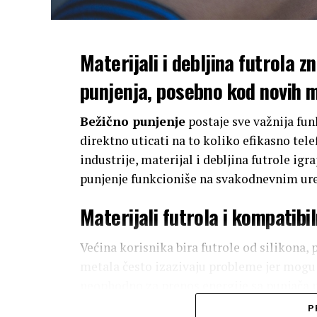
Materijali i debljina futrola 
punjenja, posebno kod novih 
Bežično punjenje
postaje sve važnija fun
direktno uticati na to koliko efikasno tel
industrije, materijal i debljina futrole ig
punjenje funkcioniše na svakodnevnim ur
Materijali futrola i kompatib
Većina korisnika bira futrole od silikona, 
metala često izazivaju probleme jer mogu 
neophodno za prenos energije sa punjača n
korišćenje nemetalnih futrola, posebno kad
P