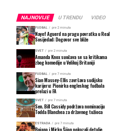
NAJNOVIJE
U TRENDU
VIDEO
FUDBAL
pre 2 minuta
Nayef Aguerd na pragu povratka u Real
Sosijedad: Dogovor sve bliže
SVET
pre 2 minuta
Amanda Knox suočava se sa kritikama
zbog komedije u Velikoj Britaniji
FUDBAL
pre 7 minuta
Sian Massey-Ellis završava sudijsku
karijeru: Pionirka engleskog fudbala
prelazi u FA
SVET
pre 7 minuta
Sen. Bill Cassidy podržava nominaciju
Todda Blanchea za državnog tužioca
ESTRADA
pre 7 minuta
Bojana i Mirko Šijan pokazali detalje