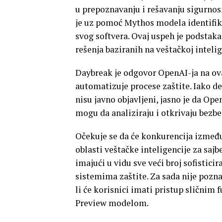
u prepoznavanju i rešavanju sigurnosn
je uz pomoć Mythos modela identifiko
svog softvera. Ovaj uspeh je podstak
rešenja baziranih na veštačkoj intelig
Daybreak je odgovor OpenAI-ja na ovaj
automatizuje procese zaštite. Iako d
nisu javno objavljeni, jasno je da Op
mogu da analiziraju i otkrivaju bezb
Očekuje se da će konkurencija između
oblasti veštačke inteligencije za sajb
imajući u vidu sve veći broj sofistic
sistemima zaštite. Za sada nije pozna
li će korisnici imati pristup slični
Preview modelom.