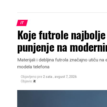
IT
Koje futrole najbolj
punjenje na moderni
Materijali i debljina futrola značajno utiču 
modela telefona
Objavljeno pre
2 sata
,
avgust 7, 2026
Objavio:
it