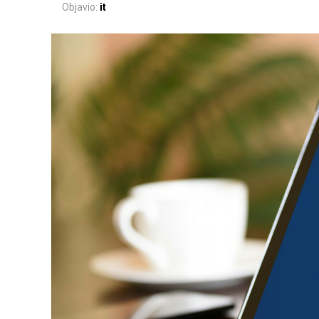
Objavio:
it