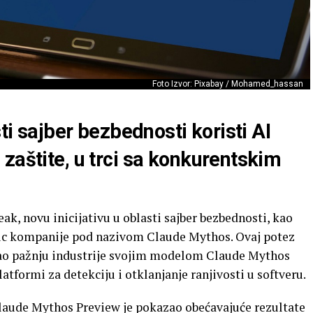
Foto Izvor: Pixabay / Mohamed_hassan
sti sajber bezbednosti koristi AI
zaštite, u trci sa konkurentskim
k, novu inicijativu u oblasti sajber bezbednosti, kao
ic kompanije pod nazivom Claude Mythos. Ovaj potez
kao pažnju industrije svojim modelom Claude Mythos
latformi za detekciju i otklanjanje ranjivosti u softveru.
Claude Mythos Preview je pokazao obećavajuće rezultate