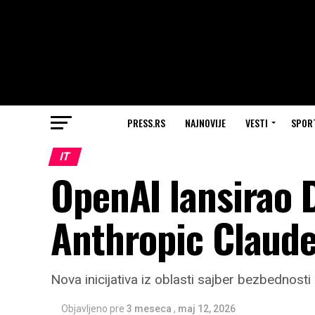
PRESS.RS
NAJNOVIJE
VESTI
SPOR
IT
OpenAI lansirao 
Anthropic Claud
Nova inicijativa iz oblasti sajber bezbednost
Objavljeno pre
3 meseca
,
maj 12, 2026