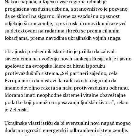
Nakon napada, u Kijevu i više regiona odmah je
proglašena vazdušna uzbuna, a stanovništvo je pozvano
da se skloni na sigurno. Sirene za vazdušnu opasnost
odjekuju širom zemlje, a prvi ruski dronovi kamikaze već
su detektovani na radarima i kreću se prema ciljanim
lokacijama, prema navodima ukrajinskih vojnih snaga.
Ukrajinski predsednik iskoristio je priliku da zahvali
saveznicima na uvođenju novih sankcija Rusiji, ali je i javno
apelovao na evropske lidere za hitnu isporuku
protivvazdušnih sistema. „Svi partneri zajedno, cela
Evropa mora da nastavi da radi kako bi osigurala da
imamo dovoljno raketa za našu protivvazdušnu odbranu.
Moramo imati neophodne sisteme i vitalne obaveštajne
podatke koji pomažu u spasavanju ljudskih života“, rekao
je Zelenski.
Ukrajinske vlasti ističu da bi eventualni novi napad mogao
dodatno ugroziti energetski i odbrambeni sistem zemlje.