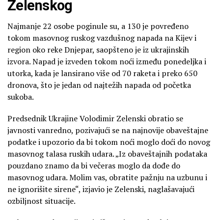
Zelenskog
Najmanje 22 osobe poginule su, a 130 je povređeno
tokom masovnog ruskog vazdušnog napada na Kijev i
region oko reke Dnjepar, saopšteno je iz ukrajinskih
izvora. Napad je izveden tokom noći između ponedeljka i
utorka, kada je lansirano više od 70 raketa i preko 650
dronova, što je jedan od najtežih napada od početka
sukoba.
Predsednik Ukrajine Volodimir Zelenski obratio se
javnosti vanredno, pozivajući se na najnovije obaveštajne
podatke i upozorio da bi tokom noći moglo doći do novog
masovnog talasa ruskih udara. „Iz obaveštajnih podataka
pouzdano znamo da bi večeras moglo da dođe do
masovnog udara. Molim vas, obratite pažnju na uzbunu i
ne ignorišite sirene“, izjavio je Zelenski, naglašavajući
ozbiljnost situacije.