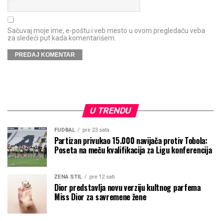
Sačuvaj moje ime, e-poštu i veb mesto u ovom pregledaču veba
za sledeći put kada komentarišem.
U TRENDU
FUDBAL
pre 23 sata
Partizan privukao 15.000 navijača protiv Tobola:
Poseta na meču kvalifikacija za Ligu konferencija
ŽENA STIL
pre 12 sati
Dior predstavlja novu verziju kultnog parfema
Miss Dior za savremene žene