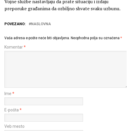
Vojne službe nastavljaju da prate situaciju i izdaju
preporuke građanima da ozbiljno shvate svaku uzbunu.
POVEZANO:
NASLOVNA
Vaša adresa e-pošte neće biti objavljena.
Neophodna polja su označena
*
Komentar
*
Ime
*
E-pošta
*
Veb mesto