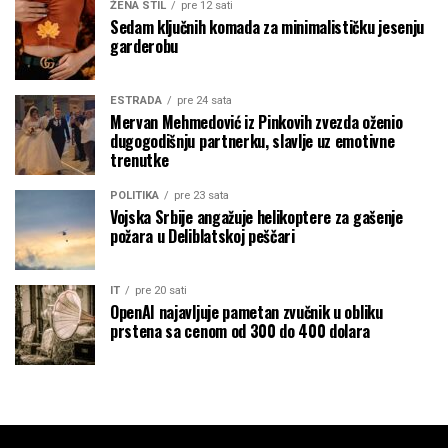
ŽENA STIL
pre 12 sati
Sedam ključnih komada za minimalističku jesenju
garderobu
ESTRADA
pre 24 sata
Mervan Mehmedović iz Pinkovih zvezda oženio
dugogodišnju partnerku, slavlje uz emotivne
trenutke
POLITIKA
pre 23 sata
Vojska Srbije angažuje helikoptere za gašenje
požara u Deliblatskoj peščari
IT
pre 20 sati
OpenAI najavljuje pametan zvučnik u obliku
prstena sa cenom od 300 do 400 dolara