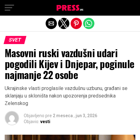
Exit mobile version
SVET
Masovni ruski vazdušni udari
pogodili Kijev i Dnjepar, poginule
najmanje 22 osobe
Ukrajinske vlasti proglasile vazdušnu uzbunu, građani se
sklanjaju u skloništa nakon upozorenja predsednika
Zelenskog
Objavljeno pre
2 meseca
,
jun 3, 2026
Objavio:
vesti