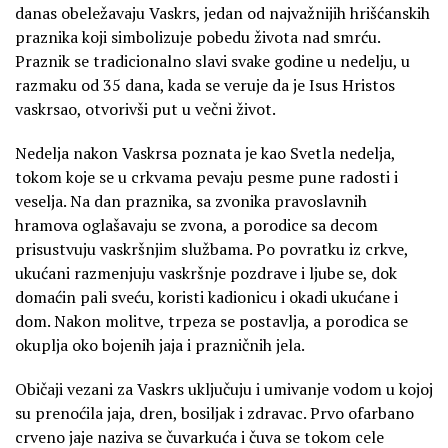
danas obeležavaju Vaskrs, jedan od najvažnijih hrišćanskih
praznika koji simbolizuje pobedu života nad smrću.
Praznik se tradicionalno slavi svake godine u nedelju, u
razmaku od 35 dana, kada se veruje da je Isus Hristos
vaskrsao, otvorivši put u večni život.
Nedelja nakon Vaskrsa poznata je kao Svetla nedelja,
tokom koje se u crkvama pevaju pesme pune radosti i
veselja. Na dan praznika, sa zvonika pravoslavnih
hramova oglašavaju se zvona, a porodice sa decom
prisustvuju vaskršnjim službama. Po povratku iz crkve,
ukućani razmenjuju vaskršnje pozdrave i ljube se, dok
domaćin pali sveću, koristi kadionicu i okadi ukućane i
dom. Nakon molitve, trpeza se postavlja, a porodica se
okuplja oko bojenih jaja i prazničnih jela.
Običaji vezani za Vaskrs uključuju i umivanje vodom u kojoj
su prenoćila jaja, dren, bosiljak i zdravac. Prvo ofarbano
crveno jaje naziva se čuvarkuća i čuva se tokom cele