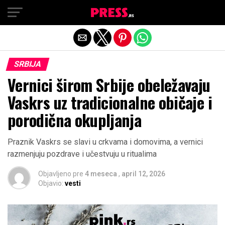
Exit mobile version
SRBIJA
Vernici širom Srbije obeležavaju
Vaskrs uz tradicionalne običaje i
porodična okupljanja
Praznik Vaskrs se slavi u crkvama i domovima, a vernici
razmenjuju pozdrave i učestvuju u ritualima
Objavljeno pre
4 meseca
,
april 12, 2026
Objavio:
vesti