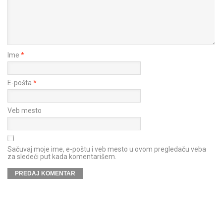
Ime
*
E-pošta
*
Veb mesto
Sačuvaj moje ime, e-poštu i veb mesto u ovom pregledaču veba
za sledeći put kada komentarišem.