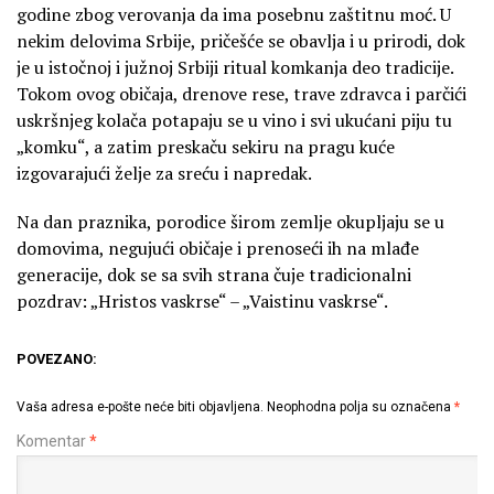
godine zbog verovanja da ima posebnu zaštitnu moć. U
nekim delovima Srbije, pričešće se obavlja i u prirodi, dok
je u istočnoj i južnoj Srbiji ritual komkanja deo tradicije.
Tokom ovog običaja, drenove rese, trave zdravca i parčići
uskršnjeg kolača potapaju se u vino i svi ukućani piju tu
„komku“, a zatim preskaču sekiru na pragu kuće
izgovarajući želje za sreću i napredak.
Na dan praznika, porodice širom zemlje okupljaju se u
domovima, negujući običaje i prenoseći ih na mlađe
generacije, dok se sa svih strana čuje tradicionalni
pozdrav: „Hristos vaskrse“ – „Vaistinu vaskrse“.
POVEZANO:
Vaša adresa e-pošte neće biti objavljena.
Neophodna polja su označena
*
Komentar
*