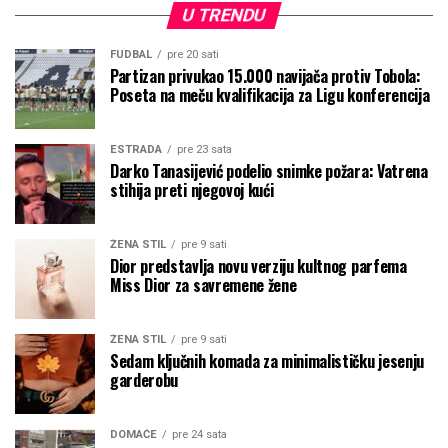
U TRENDU
FUDBAL
pre 20 sati
Partizan privukao 15.000 navijača protiv Tobola:
Poseta na meču kvalifikacija za Ligu konferencija
ESTRADA
pre 23 sata
Darko Tanasijević podelio snimke požara: Vatrena
stihija preti njegovoj kući
ŽENA STIL
pre 9 sati
Dior predstavlja novu verziju kultnog parfema
Miss Dior za savremene žene
ŽENA STIL
pre 9 sati
Sedam ključnih komada za minimalističku jesenju
garderobu
DOMAĆE
pre 24 sata