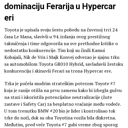
dominaciju Ferarija u Hypercar
eri
Toyota je upisala svoju šestu pobedu na čuvenoj trci 24
časa Le Mana, slavivši u 94. izdanju ovog prestižnog
takmičenja i time odgovorila na sve prethodne kritike o
nedostatku konkurencije. Tim koji su činili Kamui
Kobajaši, Nik de Vris i Majk Konvej odvezao je sjajnu trku
sa automobilom Toyota GR010 Hybrid, savladavši žestoku
konkurenciju i skinuvši Ferari sa trona Hypercar ere.
Trka je počela mudrim strateškim potezom Toyote #7
koja je ranije otišla na prvu zamenu kako bi izbegla gužvu
na stazi i iskoristila potencijalne neutralizacije (žute
zastave i Safety Car) za besplatno vraćanje među vodeće.
U tom trenutku BMW #20 bio je lider i kontrolisao tok
trke do noći, dok su oba Toyotina vozila bila diskretna.
Međutim, pred veče Toyota #7 gubi vreme zbog sporog