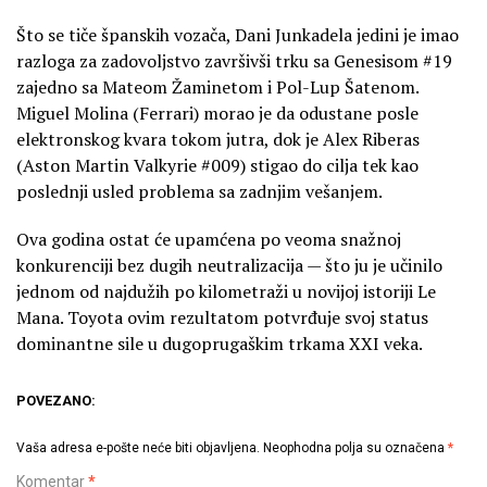
Što se tiče španskih vozača, Dani Junkadela jedini je imao
razloga za zadovoljstvo završivši trku sa Genesisom #19
zajedno sa Mateom Žaminetom i Pol-Lup Šatenom.
Miguel Molina (Ferrari) morao je da odustane posle
elektronskog kvara tokom jutra, dok je Alex Riberas
(Aston Martin Valkyrie #009) stigao do cilja tek kao
poslednji usled problema sa zadnjim vešanjem.
Ova godina ostat će upamćena po veoma snažnoj
konkurenciji bez dugih neutralizacija — što ju je učinilo
jednom od najdužih po kilometraži u novijoj istoriji Le
Mana. Toyota ovim rezultatom potvrđuje svoj status
dominantne sile u dugoprugaškim trkama XXI veka.
POVEZANO:
Vaša adresa e-pošte neće biti objavljena.
Neophodna polja su označena
*
Komentar
*