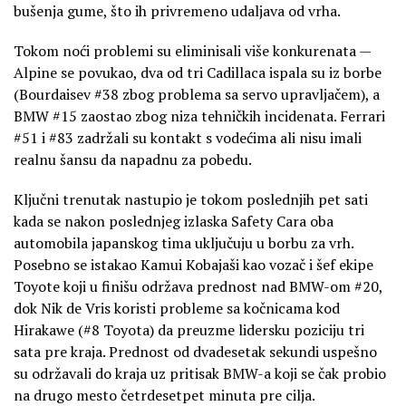
bušenja gume, što ih privremeno udaljava od vrha.
Tokom noći problemi su eliminisali više konkurenata —
Alpine se povukao, dva od tri Cadillaca ispala su iz borbe
(Bourdaisev #38 zbog problema sa servo upravljačem), a
BMW #15 zaostao zbog niza tehničkih incidenata. Ferrari
#51 i #83 zadržali su kontakt s vodećima ali nisu imali
realnu šansu da napadnu za pobedu.
Ključni trenutak nastupio je tokom poslednjih pet sati
kada se nakon poslednjeg izlaska Safety Cara oba
automobila japanskog tima uključuju u borbu za vrh.
Posebno se istakao Kamui Kobajaši kao vozač i šef ekipe
Toyote koji u finišu održava prednost nad BMW-om #20,
dok Nik de Vris koristi probleme sa kočnicama kod
Hirakawe (#8 Toyota) da preuzme lidersku poziciju tri
sata pre kraja. Prednost od dvadesetak sekundi uspešno
su održavali do kraja uz pritisak BMW-a koji se čak probio
na drugo mesto četrdesetpet minuta pre cilja.