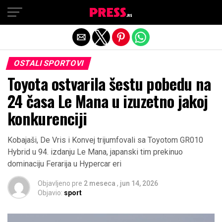
Exit mobile version
OSTALI SPORTOVI
Toyota ostvarila šestu pobedu na
24 časa Le Mana u izuzetno jakoj
konkurenciji
Kobajaši, De Vris i Konvej trijumfovali sa Toyotom GR010
Hybrid u 94. izdanju Le Mana, japanski tim prekinuo
dominaciju Ferarija u Hypercar eri
Objavljeno pre
2 meseca
,
jun 14, 2026
Objavio:
sport