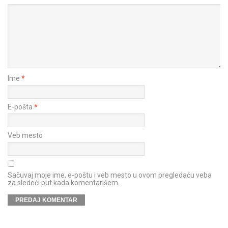
Ime
*
E-pošta
*
Veb mesto
Sačuvaj moje ime, e-poštu i veb mesto u ovom pregledaču veba
za sledeći put kada komentarišem.