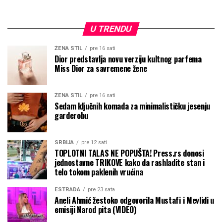
U TRENDU
ŽENA STIL
pre 16 sati
Dior predstavlja novu verziju kultnog parfema
Miss Dior za savremene žene
ŽENA STIL
pre 16 sati
Sedam ključnih komada za minimalističku jesenju
garderobu
SRBIJA
pre 12 sati
TOPLOTNI TALAS NE POPUŠTA! Press.rs donosi
jednostavne TRIKOVE kako da rashladite stan i
telo tokom paklenih vrućina
ESTRADA
pre 23 sata
Aneli Ahmić žestoko odgovorila Mustafi i Mevlidi u
emisiji Narod pita (VIDEO)