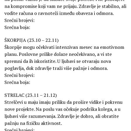
na kompromise koji vam ne prijaju. Zdravlje je stabilno, ali
vodite računa o ravnoteži između obaveza i odmora.
Srećni brojevi:
Srećna boja:
ŠKORPIJA (23.10 – 22.11)
Škorpije mogu očekivati intenzivan mesec na emotivnom
planu. Poslovne prilike dolaze neočekivano, a vi ste
spremni da ih iskoristite. U ljubavi se otvaraju nova
poglavlja, dok zdravlje traži više pažnje i odmora.
Srećni brojevi:
Srećna boja:
STRELAC (23.11 – 21.12)
Strelčevi u maju imaju priliku da prošire vidike i pokrenu
nove projekte. Na poslu vas očekuje podrška kolega, a u
ljubavi više razumevanja. Zdravlje je dobro, ali obratite
pažnju na fizičku aktivnost.
Srećni brojevi: