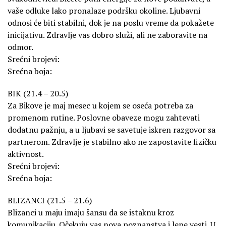
vaše odluke lako pronalaze podršku okoline. Ljubavni
odnosi će biti stabilni, dok je na poslu vreme da pokažete
inicijativu. Zdravlje vas dobro služi, ali ne zaboravite na
odmor.
Srećni brojevi:
Srećna boja:
BIK (21.4 – 20.5)
Za Bikove je maj mesec u kojem se oseća potreba za
promenom rutine. Poslovne obaveze mogu zahtevati
dodatnu pažnju, a u ljubavi se savetuje iskren razgovor sa
partnerom. Zdravlje je stabilno ako ne zapostavite fizičku
aktivnost.
Srećni brojevi:
Srećna boja:
BLIZANCI (21.5 – 21.6)
Blizanci u maju imaju šansu da se istaknu kroz
komunikaciju. Očekuju vas nova poznanstva i lepe vesti. U