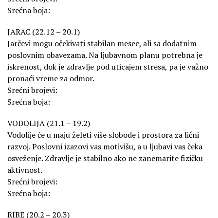
Srećna boja:
JARAC (22.12 – 20.1)
Jarčevi mogu očekivati stabilan mesec, ali sa dodatnim
poslovnim obavezama. Na ljubavnom planu potrebna je
iskrenost, dok je zdravlje pod uticajem stresa, pa je važno
pronaći vreme za odmor.
Srećni brojevi:
Srećna boja:
VODOLIJA (21.1 – 19.2)
Vodolije će u maju želeti više slobode i prostora za lični
razvoj. Poslovni izazovi vas motivišu, a u ljubavi vas čeka
osveženje. Zdravlje je stabilno ako ne zanemarite fizičku
aktivnost.
Srećni brojevi:
Srećna boja:
RIBE (20.2 – 20.3)