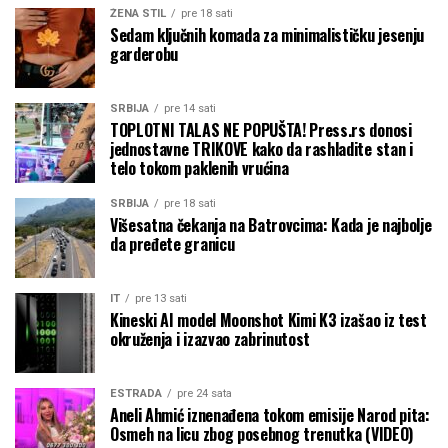
ŽENA STIL
pre 18 sati
Sedam ključnih komada za minimalističku jesenju
garderobu
SRBIJA
pre 14 sati
TOPLOTNI TALAS NE POPUŠTA! Press.rs donosi
jednostavne TRIKOVE kako da rashladite stan i
telo tokom paklenih vrućina
SRBIJA
pre 18 sati
Višesatna čekanja na Batrovcima: Kada je najbolje
da pređete granicu
IT
pre 13 sati
Kineski AI model Moonshot Kimi K3 izašao iz test
okruženja i izazvao zabrinutost
ESTRADA
pre 24 sata
Aneli Ahmić iznenađena tokom emisije Narod pita:
Osmeh na licu zbog posebnog trenutka (VIDEO)