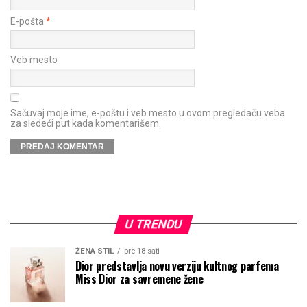
E-pošta
*
Veb mesto
Sačuvaj moje ime, e-poštu i veb mesto u ovom pregledaču veba
za sledeći put kada komentarišem.
U TRENDU
ŽENA STIL
pre 18 sati
Dior predstavlja novu verziju kultnog parfema
Miss Dior za savremene žene