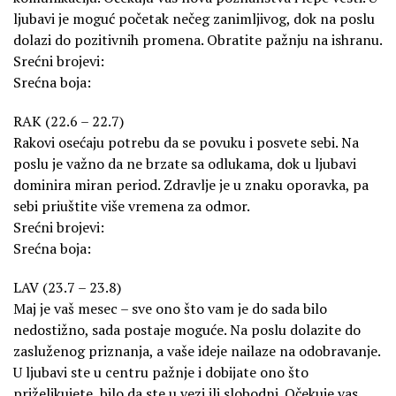
ljubavi je moguć početak nečeg zanimljivog, dok na poslu
dolazi do pozitivnih promena. Obratite pažnju na ishranu.
Srećni brojevi:
Srećna boja:
RAK (22.6 – 22.7)
Rakovi osećaju potrebu da se povuku i posvete sebi. Na
poslu je važno da ne brzate sa odlukama, dok u ljubavi
dominira miran period. Zdravlje je u znaku oporavka, pa
sebi priuštite više vremena za odmor.
Srećni brojevi:
Srećna boja:
LAV (23.7 – 23.8)
Maj je vaš mesec – sve ono što vam je do sada bilo
nedostižno, sada postaje moguće. Na poslu dolazite do
zasluženog priznanja, a vaše ideje nailaze na odobravanje.
U ljubavi ste u centru pažnje i dobijate ono što
priželjkujete, bilo da ste u vezi ili slobodni. Očekuje vas