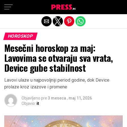
Exit mobile version
HOROSKOP
Mesečni horoskop za maj:
Lavovima se otvaraju sva vrata,
Device gube stabilnost
Lavovi ulaze u najpovoljniji period godine, dok Device
prolaze kroz izazove i promene
Objavljeno pre
3 meseca
,
maj 11, 2026
Objavio:
it