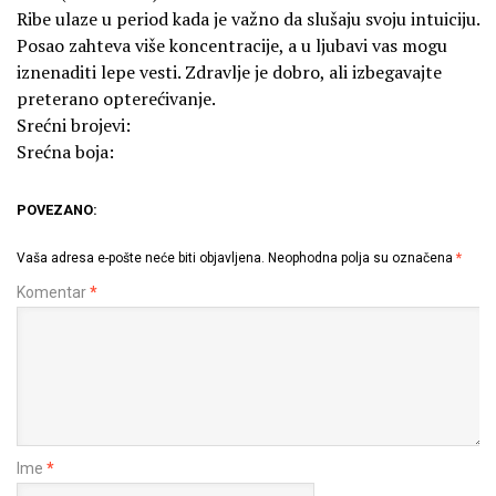
Ribe ulaze u period kada je važno da slušaju svoju intuiciju.
Posao zahteva više koncentracije, a u ljubavi vas mogu
iznenaditi lepe vesti. Zdravlje je dobro, ali izbegavajte
preterano opterećivanje.
Srećni brojevi:
Srećna boja:
POVEZANO:
Vaša adresa e-pošte neće biti objavljena.
Neophodna polja su označena
*
Komentar
*
Ime
*