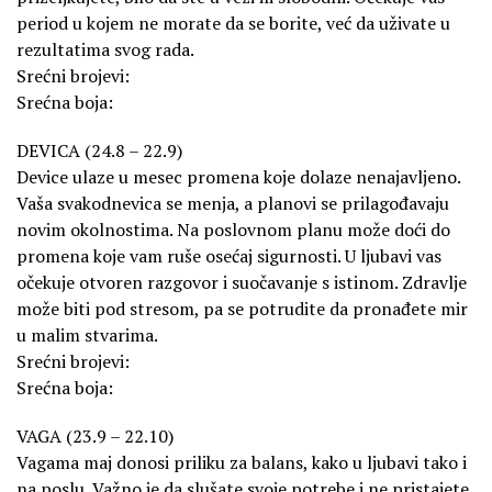
period u kojem ne morate da se borite, već da uživate u
rezultatima svog rada.
Srećni brojevi:
Srećna boja:
DEVICA (24.8 – 22.9)
Device ulaze u mesec promena koje dolaze nenajavljeno.
Vaša svakodnevica se menja, a planovi se prilagođavaju
novim okolnostima. Na poslovnom planu može doći do
promena koje vam ruše osećaj sigurnosti. U ljubavi vas
očekuje otvoren razgovor i suočavanje s istinom. Zdravlje
može biti pod stresom, pa se potrudite da pronađete mir
u malim stvarima.
Srećni brojevi:
Srećna boja:
VAGA (23.9 – 22.10)
Vagama maj donosi priliku za balans, kako u ljubavi tako i
na poslu. Važno je da slušate svoje potrebe i ne pristajete