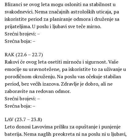
Blizanci se ovog leta mogu osloniti na stabilnost u
svakodnevici. Nema značajnih astroloških uticaja, pa
iskoristite period za planiranje odmora i druženje sa
prijateljima. U poslu i ljubavi sve teče mirno.
Srećni brojevi: –
Srećna boja: –
RAK (22.6 – 22.7)
Rakovi će ovog leta osetiti mirnoću i sigurnost. Vaše
emocije su uravnotežene, pa iskoristite to za uživanje u
porodičnom okruženju. Na poslu vas očekuje stabilan
period, bez većih izazova. Zdravlje je dobro, ali ne
zaboravite na redovan odmor.
Srećni brojevi: –
Srećna boja: –
LAV (23.7 – 23.8)
Leto donosi Lavovima priliku za opuštanje i punjenje
baterija. Nema naglih preokreta ni na poslu ni u ljubavi,