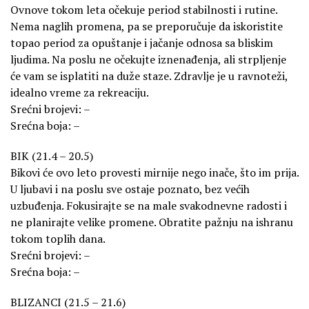
Ovnove tokom leta očekuje period stabilnosti i rutine.
Nema naglih promena, pa se preporučuje da iskoristite
topao period za opuštanje i jačanje odnosa sa bliskim
ljudima. Na poslu ne očekujte iznenađenja, ali strpljenje
će vam se isplatiti na duže staze. Zdravlje je u ravnoteži,
idealno vreme za rekreaciju.
Srećni brojevi: –
Srećna boja: –
BIK (21.4 – 20.5)
Bikovi će ovo leto provesti mirnije nego inače, što im prija.
U ljubavi i na poslu sve ostaje poznato, bez većih
uzbuđenja. Fokusirajte se na male svakodnevne radosti i
ne planirajte velike promene. Obratite pažnju na ishranu
tokom toplih dana.
Srećni brojevi: –
Srećna boja: –
BLIZANCI (21.5 – 21.6)