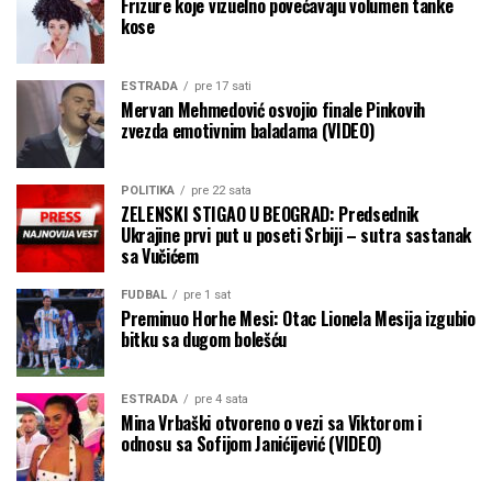
Frizure koje vizuelno povećavaju volumen tanke
kose
ESTRADA
pre 17 sati
Mervan Mehmedović osvojio finale Pinkovih
zvezda emotivnim baladama (VIDEO)
POLITIKA
pre 22 sata
ZELENSKI STIGAO U BEOGRAD: Predsednik
Ukrajine prvi put u poseti Srbiji – sutra sastanak
sa Vučićem
FUDBAL
pre 1 sat
Preminuo Horhe Mesi: Otac Lionela Mesija izgubio
bitku sa dugom bolešću
ESTRADA
pre 4 sata
Mina Vrbaški otvoreno o vezi sa Viktorom i
odnosu sa Sofijom Janićijević (VIDEO)