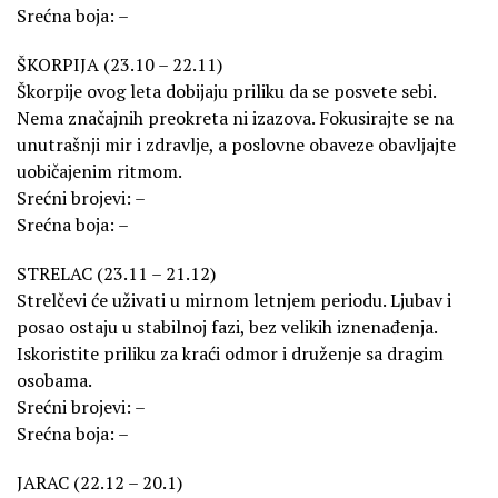
Srećna boja: –
ŠKORPIJA (23.10 – 22.11)
Škorpije ovog leta dobijaju priliku da se posvete sebi.
Nema značajnih preokreta ni izazova. Fokusirajte se na
unutrašnji mir i zdravlje, a poslovne obaveze obavljajte
uobičajenim ritmom.
Srećni brojevi: –
Srećna boja: –
STRELAC (23.11 – 21.12)
Strelčevi će uživati u mirnom letnjem periodu. Ljubav i
posao ostaju u stabilnoj fazi, bez velikih iznenađenja.
Iskoristite priliku za kraći odmor i druženje sa dragim
osobama.
Srećni brojevi: –
Srećna boja: –
JARAC (22.12 – 20.1)