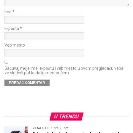
Ime
*
E-pošta
*
Veb mesto
Sačuvaj moje ime, e-poštu i veb mesto u ovom pregledaču veba
za sledeći put kada komentarišem.
U TRENDU
ŽENA STIL
pre 21 sat