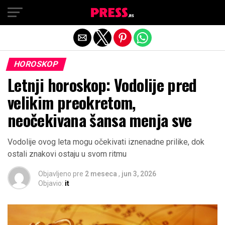
Exit mobile version
HOROSKOP
Letnji horoskop: Vodolije pred
velikim preokretom,
neočekivana šansa menja sve
Vodolije ovog leta mogu očekivati iznenadne prilike, dok
ostali znakovi ostaju u svom ritmu
Objavljeno pre
2 meseca
,
jun 3, 2026
Objavio:
it