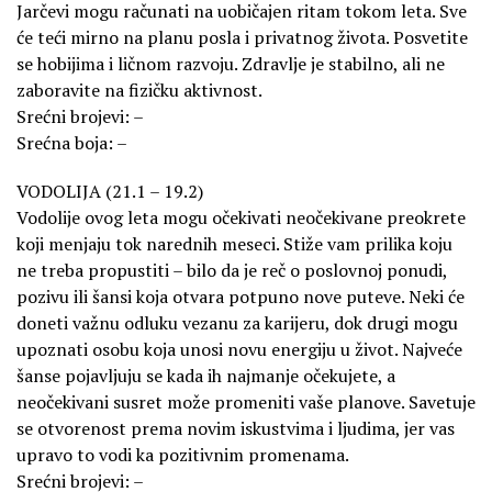
Jarčevi mogu računati na uobičajen ritam tokom leta. Sve
će teći mirno na planu posla i privatnog života. Posvetite
se hobijima i ličnom razvoju. Zdravlje je stabilno, ali ne
zaboravite na fizičku aktivnost.
Srećni brojevi: –
Srećna boja: –
VODOLIJA (21.1 – 19.2)
Vodolije ovog leta mogu očekivati neočekivane preokrete
koji menjaju tok narednih meseci. Stiže vam prilika koju
ne treba propustiti – bilo da je reč o poslovnoj ponudi,
pozivu ili šansi koja otvara potpuno nove puteve. Neki će
doneti važnu odluku vezanu za karijeru, dok drugi mogu
upoznati osobu koja unosi novu energiju u život. Najveće
šanse pojavljuju se kada ih najmanje očekujete, a
neočekivani susret može promeniti vaše planove. Savetuje
se otvorenost prema novim iskustvima i ljudima, jer vas
upravo to vodi ka pozitivnim promenama.
Srećni brojevi: –