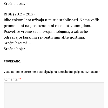
Srećna boja: –
RIBE (20.2 – 20.3)
Ribe tokom leta uživaju u miru i stabilnosti. Nema većih
promena ni na poslovnom ni na emotivnom planu.
Posvetite vreme sebi i svojim hobijima, a zdravlje
održavajte laganim rekreativnim aktivnostima.
Srećni brojevi: –
Srećna boja: –
POVEZANO:
Vaša adresa e-pošte neće biti objavljena.
Neophodna polja su označena
*
Komentar
*