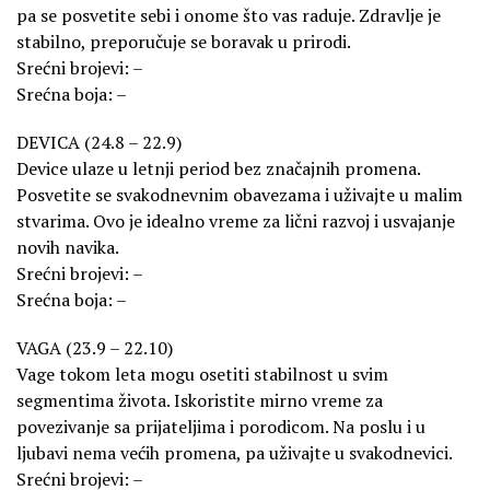
pa se posvetite sebi i onome što vas raduje. Zdravlje je
stabilno, preporučuje se boravak u prirodi.
Srećni brojevi: –
Srećna boja: –
DEVICA (24.8 – 22.9)
Device ulaze u letnji period bez značajnih promena.
Posvetite se svakodnevnim obavezama i uživajte u malim
stvarima. Ovo je idealno vreme za lični razvoj i usvajanje
novih navika.
Srećni brojevi: –
Srećna boja: –
VAGA (23.9 – 22.10)
Vage tokom leta mogu osetiti stabilnost u svim
segmentima života. Iskoristite mirno vreme za
povezivanje sa prijateljima i porodicom. Na poslu i u
ljubavi nema većih promena, pa uživajte u svakodnevici.
Srećni brojevi: –