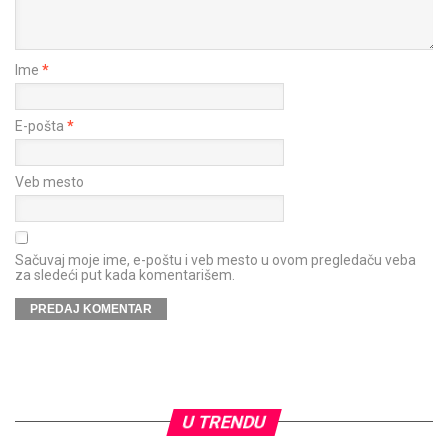
Ime
*
E-pošta
*
Veb mesto
Sačuvaj moje ime, e-poštu i veb mesto u ovom pregledaču veba
za sledeći put kada komentarišem.
U TRENDU