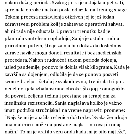
nakon dužeg perioda. Svakog jutra je ustajala u pet sati,
spremala obroke i nakon posla odlazila na trening snage.
Tokom procesa mršavljenja otkriven joj je još jedan
zdravstveni problem koji je zahtevao operativni zahvat,
ali ni tada nije odustala. Upravo u trenutku kad je
planirala vantelesnu oplodnju, Sanja je ostala trudna
prirodnim putem, što je za nju bio dokaz da doslednost i
zdrave navike mogu doneti rezultate i bez medicinskih
procedura. Nakon trudnoće i tokom perioda dojenja,
usled pandemije, ponovo je dobila višak kilograma. Kada je
završila sa dojenjem, odlučila je da se ponovo posveti
svom zdravlju – šetala je svakodnevno, trenirala tri puta
nedeljno i jela izbalansirane obroke, što joj je omogućilo
da povrati željenu težinu i prestane sa terapijom za
insulinsku rezistenciju. Sanja naglašava koliko je važno
imati podršku stručnjaka i na vreme napraviti promene:
“Najviše mi je značila rečenica doktorke: ‘Svaka žena koja
ima matericu može da postane majka – na ovaj ili onaj
način.’ To mi je vratilo veru onda kada mi je bilo najteže”,