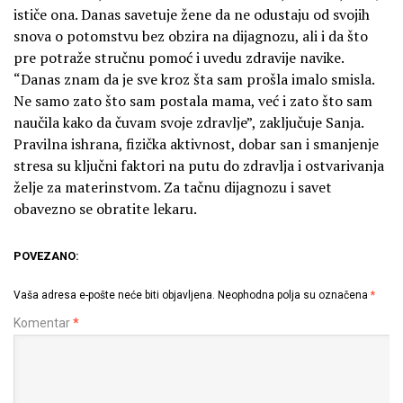
ističe ona. Danas savetuje žene da ne odustaju od svojih
snova o potomstvu bez obzira na dijagnozu, ali i da što
pre potraže stručnu pomoć i uvedu zdravije navike.
“Danas znam da je sve kroz šta sam prošla imalo smisla.
Ne samo zato što sam postala mama, već i zato što sam
naučila kako da čuvam svoje zdravlje”, zaključuje Sanja.
Pravilna ishrana, fizička aktivnost, dobar san i smanjenje
stresa su ključni faktori na putu do zdravlja i ostvarivanja
želje za materinstvom. Za tačnu dijagnozu i savet
obavezno se obratite lekaru.
POVEZANO:
Vaša adresa e-pošte neće biti objavljena.
Neophodna polja su označena
*
Komentar
*