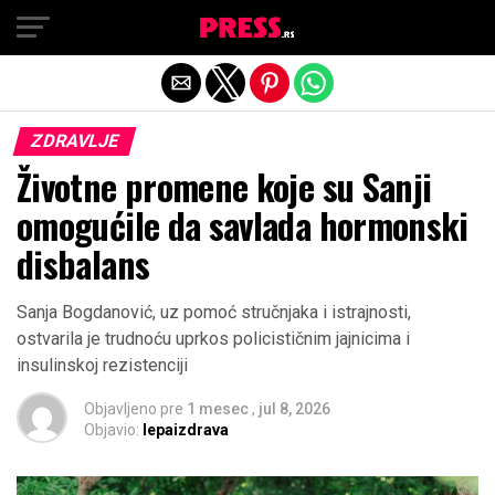
Exit mobile version
ZDRAVLJE
Životne promene koje su Sanji
omogućile da savlada hormonski
disbalans
Sanja Bogdanović, uz pomoć stručnjaka i istrajnosti,
ostvarila je trudnoću uprkos policističnim jajnicima i
insulinskoj rezistenciji
Objavljeno pre
1 mesec
,
jul 8, 2026
Objavio:
lepaizdrava