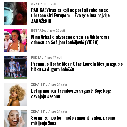
SVET
pre 17 sati
PANIKA! Virus za koji ne postoji vakcina se
ubrzano širi Evropom – Evo gde ima najviše
ZARAŽENIH
ESTRADA
pre 20 sati
Mina Vrbaški otvoreno o vezi sa Viktorom i
odnosu sa Sofijom Janićijević (VIDEO)
FUDBAL
pre 17 sati
Preminuo Horhe Mesi: Otac Lionela Mesija izgubio
bitku sa dugom bolešću
ŽENA STIL
pre 24 sata
Letnji manikir trendovi za avgust: Boje koje
osvajaju sezonu
ŽENA STIL
pre 24 sata
Serum za lice koji može zameniti salon, prema
mišljenju žena