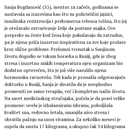
Sanja Bogdanović (35), mentor za začeće, godinama se
suočavala sa izazovima kao što su policistični jajnici,
insulinska rezistencija i prekomerna telesna težina, što joj
je otežavalo ostvarivanje želje da postane majka. Ove
prepreke su česte kod žena koje pokušavaju da zatrudne,
pa je njena priča izuzetno inspirativna za sve koje prolaze
kroz slične probleme. Prelomni trenutak u Sanjinom
životu dogodio se tokom boravka u Rusiji, gde je zbog
stresa i izuzetno niskih temperatura njen organizam bio
dodatno opterećen, što je još više narušilo njenu
hormonsku ravnotežu. Tek kada je pronašla odgovarajuću
doktorku u Rusiji, Sanja je shvatila da je neophodno
promeniti ne samo terapiju, već i kompletan način života.
Na savet medicinskog stručnjaka, počela je da pravi velike
promene: uvela je izbalansiranu ishranu, poboljšala
kvalitet sna, redovno šetala, smanjila nivo stresa i
obratila pažnju na unos vitamina. Za nekoliko meseci je
uspela da smrša 17 kilograma, a ukupno čak 34 kilograma