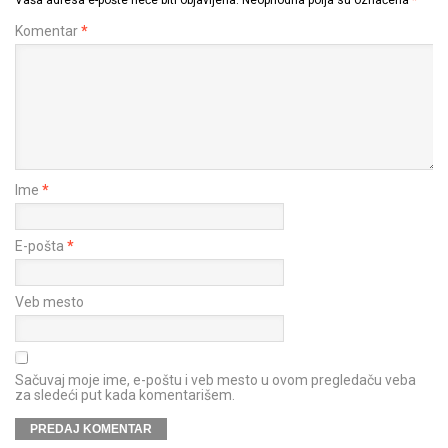
Komentar
*
Ime
*
E-pošta
*
Veb mesto
Sačuvaj moje ime, e-poštu i veb mesto u ovom pregledaču veba
za sledeći put kada komentarišem.