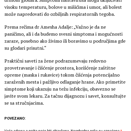
visoku temperaturu, bolove u mišićima i umor, ali bolest
može napredovati do ozbiljnih respiratornih tegoba.
Prema rečima dr Amesha Adalje: „Važno je da ne
paničimo, ali i da budemo svesni simptoma i mogućnosti
zaraze, posebno ako živimo ili boravimo u područjima gde
su glodari prisutni.“
Praktični saveti za žene podrazumevaju redovno
provetravanje i čišćenje prostora, korišćenje zaštitne
opreme (maska i rukavice) tokom čišćenja potencijalno
zaraženih mesta i pažljivo odlaganje hrane. Ako primetite
simptome koji ukazuju na težu infekciju, obavezno se
javite svom lekaru. Za tačnu dijagnozu i savet, konsultujte
se sa stručnjacima.
POVEZANO:
Vaša adresa e-pošte neće biti objavljena.
Neophodna polja su označena
*