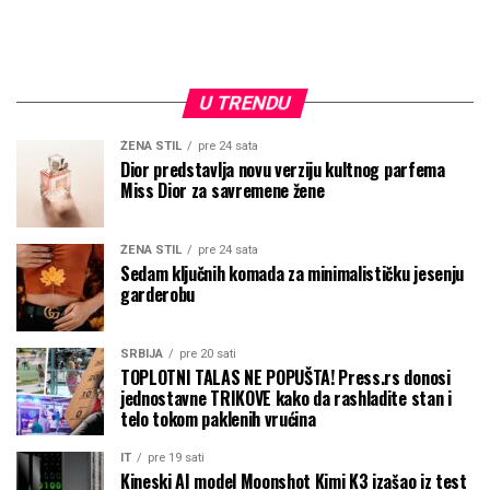
U TRENDU
ŽENA STIL
pre 24 sata
Dior predstavlja novu verziju kultnog parfema
Miss Dior za savremene žene
ŽENA STIL
pre 24 sata
Sedam ključnih komada za minimalističku jesenju
garderobu
SRBIJA
pre 20 sati
TOPLOTNI TALAS NE POPUŠTA! Press.rs donosi
jednostavne TRIKOVE kako da rashladite stan i
telo tokom paklenih vrućina
IT
pre 19 sati
Kineski AI model Moonshot Kimi K3 izašao iz test