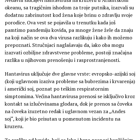
okeanu, sa tragičnim ishodom za troje putnika, izazvali su
dodatnu zabrinutost kod žena koje brinu o zdravlju svoje
porodice. Ova vest se pojavila u trenutku kada još
pamtimo pandemiju kovida, pa mnoge žene žele da znaju
na koji način se ova dva virusa razlikuju i kako ih možemo
prepoznati. Stručnjaci naglašavaju da, iako oba mogu
izazvati ozbiljne zdravstvene probleme, postoji značajna
razlika u njihovom prenošenju i rasprostranjenosti.
Hantavirus uključuje dve glavne vrste: evropsko-azijski soj
(koji uglavnom izaziva probleme sa bubrezima i krvarenja)
i američki soj, poznat po teškim respiratornim
simptomima. Većina hantavirusa prenosi se isključivo kroz
kontakt sa izlučevinama glodara, dok je prenos sa čoveka
na čoveka izuzetno redak i uglavnom vezan za „Andes
soj“, koji je bio prisutan u pomenutom incidentu na
kruzeru.
Za razliku od kovida, koji se lako i brzo prenosi kapljičnim