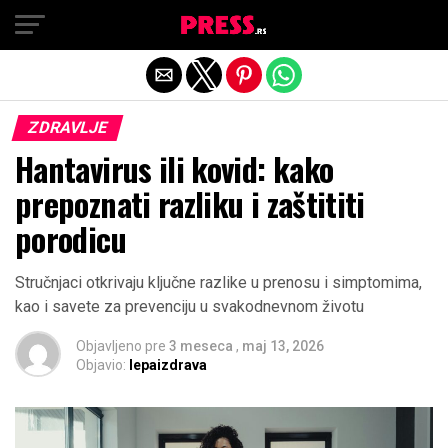
Exit mobile version
ZDRAVLJE
Hantavirus ili kovid: kako
prepoznati razliku i zaštititi
porodicu
Stručnjaci otkrivaju ključne razlike u prenosu i simptomima,
kao i savete za prevenciju u svakodnevnom životu
Objavljeno pre
3 meseca
,
maj 13, 2026
Objavio:
lepaizdrava