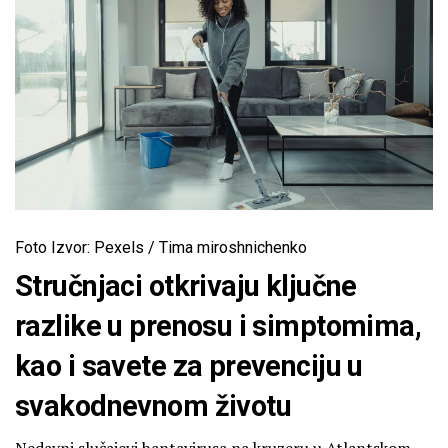
Foto Izvor: Pexels / Tima miroshnichenko
Stručnjaci otkrivaju ključne
razlike u prenosu i simptomima,
kao i savete za prevenciju u
svakodnevnom životu
Nedavni slučajevi hantavirusa na kruzeru u Atlantskom