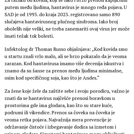
putem među ljudima, hantavirus je mnogo ređa pojava. U
SAD je od 1993. do kraja 2023. registrovano samo 890
slučajeva hantavirusnog plućnog sindroma. Iako broj
obolelih nije veliki, ne treba zanemariti ovaj virus jer može
imati težak tok bolesti.
Infektolog dr Thomas Russo objašnjava: „Kod kovida smo
u startu znali vrlo malo, ali se brzo pokazalo da je veoma
zarazan. Kod hantavirusa imamo više decenija iskustva i
znamo da su šanse za prenos među ljudima minimalne,
osim kod specifičnog soja, kao što je Andes.“
Za žene koje žele da zaštite sebe i svoju porodicu, važno je
znati da se hantavirus najčešće prenosi boravkom u
prostorima gde ima glodara, kao što su stare kuće,
podrumi ili vikendice. Prenos sa čoveka na čoveka je
veoma retka pojava. Najvažnija mera prevencije je
održavanje čistoće i izbegavanje dodira sa izmetom i
urinom glodara. Simptomi hantavirusa mogu uključivati