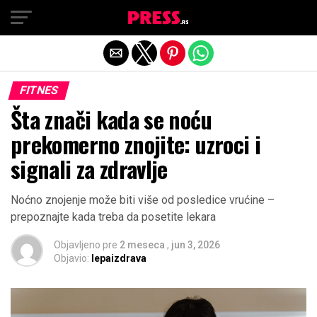
Exit mobile version
FITNES
Šta znači kada se noću
prekomerno znojite: uzroci i
signali za zdravlje
Noćno znojenje može biti više od posledice vrućine –
prepoznajte kada treba da posetite lekara
Objavljeno pre
2 meseca
,
jun 3, 2026
Objavio:
lepaizdrava