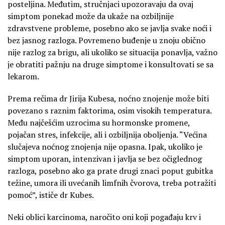
posteljina. Međutim, stručnjaci upozoravaju da ovaj
simptom ponekad može da ukaže na ozbiljnije
zdravstvene probleme, posebno ako se javlja svake noći i
bez jasnog razloga. Povremeno buđenje u znoju obično
nije razlog za brigu, ali ukoliko se situacija ponavlja, važno
je obratiti pažnju na druge simptome i konsultovati se sa
lekarom.
Prema rečima dr Jirija Kubesa, noćno znojenje može biti
povezano s raznim faktorima, osim visokih temperatura.
Među najčešćim uzrocima su hormonske promene,
pojačan stres, infekcije, ali i ozbiljnija oboljenja. “Većina
slučajeva noćnog znojenja nije opasna. Ipak, ukoliko je
simptom uporan, intenzivan i javlja se bez očiglednog
razloga, posebno ako ga prate drugi znaci poput gubitka
težine, umora ili uvećanih limfnih čvorova, treba potražiti
pomoć”, ističe dr Kubes.
Neki oblici karcinoma, naročito oni koji pogađaju krv i