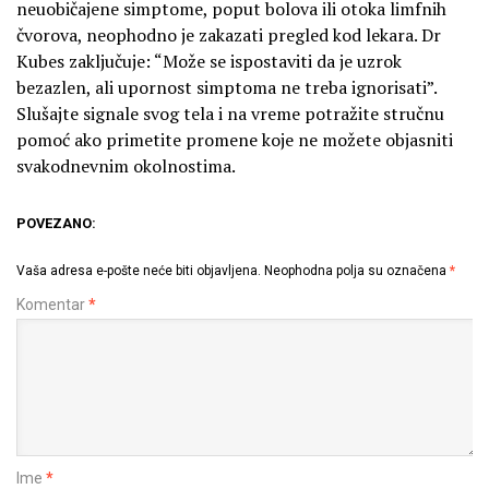
neuobičajene simptome, poput bolova ili otoka limfnih
čvorova, neophodno je zakazati pregled kod lekara. Dr
Kubes zaključuje: “Može se ispostaviti da je uzrok
bezazlen, ali upornost simptoma ne treba ignorisati”.
Slušajte signale svog tela i na vreme potražite stručnu
pomoć ako primetite promene koje ne možete objasniti
svakodnevnim okolnostima.
POVEZANO:
Vaša adresa e-pošte neće biti objavljena.
Neophodna polja su označena
*
Komentar
*
Ime
*