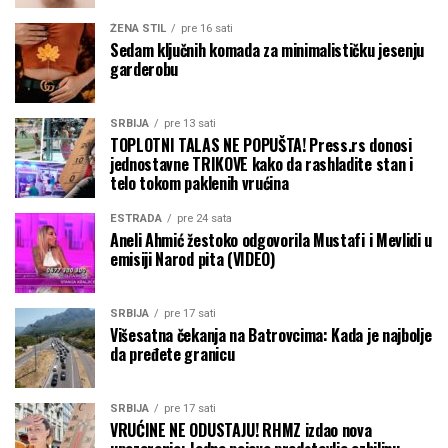
ŽENA STIL
pre 16 sati
Sedam ključnih komada za minimalističku jesenju
garderobu
SRBIJA
pre 13 sati
TOPLOTNI TALAS NE POPUŠTA! Press.rs donosi
jednostavne TRIKOVE kako da rashladite stan i
telo tokom paklenih vrućina
ESTRADA
pre 24 sata
Aneli Ahmić žestoko odgovorila Mustafi i Mevlidi u
emisiji Narod pita (VIDEO)
SRBIJA
pre 17 sati
Višesatna čekanja na Batrovcima: Kada je najbolje
da pređete granicu
SRBIJA
pre 17 sati
VRUĆINE NE ODUSTAJU! RHMZ izdao nova