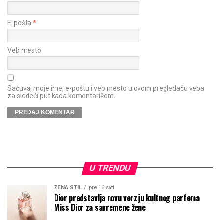
E-pošta
*
Veb mesto
Sačuvaj moje ime, e-poštu i veb mesto u ovom pregledaču veba
za sledeći put kada komentarišem.
U TRENDU
ŽENA STIL
pre 16 sati
Dior predstavlja novu verziju kultnog parfema
Miss Dior za savremene žene