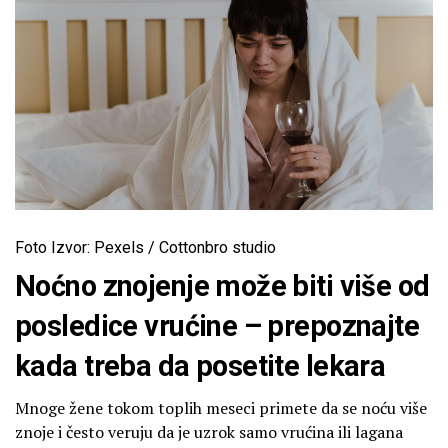
Foto Izvor: Pexels / Cottonbro studio
Noćno znojenje može biti više od
posledice vrućine – prepoznajte
kada treba da posetite lekara
Mnoge žene tokom toplih meseci primete da se noću više
znoje i često veruju da je uzrok samo vrućina ili lagana