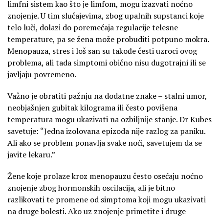
limfni sistem kao što je limfom, mogu izazvati noćno
znojenje. U tim slučajevima, zbog upalnih supstanci koje
telo luči, dolazi do poremećaja regulacije telesne
temperature, pa se žena može probuditi potpuno mokra.
Menopauza, stres i loš san su takođe česti uzroci ovog
problema, ali tada simptomi obično nisu dugotrajni ili se
javljaju povremeno.
Važno je obratiti pažnju na dodatne znake – stalni umor,
neobjašnjen gubitak kilograma ili često povišena
temperatura mogu ukazivati na ozbiljnije stanje. Dr Kubes
savetuje: “Jedna izolovana epizoda nije razlog za paniku.
Ali ako se problem ponavlja svake noći, savetujem da se
javite lekaru.”
Žene koje prolaze kroz menopauzu često osećaju noćno
znojenje zbog hormonskih oscilacija, ali je bitno
razlikovati te promene od simptoma koji mogu ukazivati
na druge bolesti. Ako uz znojenje primetite i druge