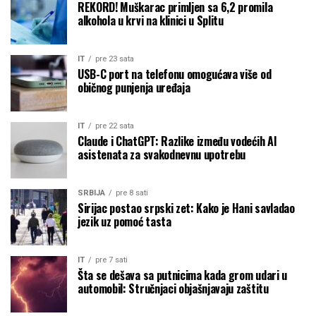
REKORD! Muškarac primljen sa 6,2 promila
alkohola u krvi na klinici u Splitu
IT
pre 23 sata
USB-C port na telefonu omogućava više od
običnog punjenja uređaja
IT
pre 22 sata
Claude i ChatGPT: Razlike između vodećih AI
asistenata za svakodnevnu upotrebu
SRBIJA
pre 8 sati
Sirijac postao srpski zet: Kako je Hani savladao
jezik uz pomoć tasta
IT
pre 7 sati
Šta se dešava sa putnicima kada grom udari u
automobil: Stručnjaci objašnjavaju zaštitu