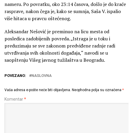
nameru. Po povratku, oko 23:14 časova, došlo je do kraće
rasprave, nakon čega je, kako se sumnja, Saša V. ispalio
više hitaca u pravcu oštećenog.
Aleksandar Nešović je preminuo na licu mesta od
posledica zadobijenih povreda. „Istraga je u toku i
preduzimaju se sve zakonom predviđene radnje radi
utvrđivanja svih okolnosti događaja,“ navodi se u
saopštenju Višeg javnog tužilaštva u Beogradu.
POVEZANO:
NASLOVNA
Vaša adresa e-pošte neće biti objavljena.
Neophodna polja su označena
*
Komentar
*