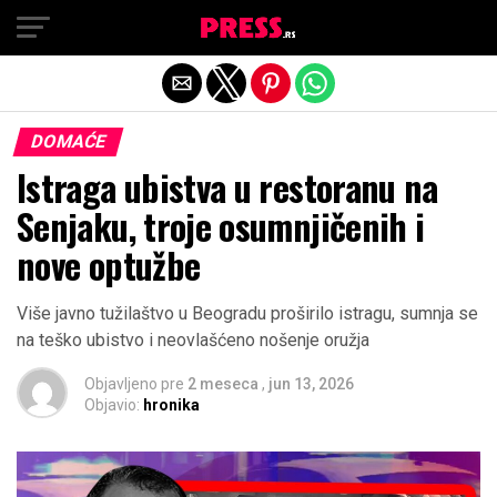
Exit mobile version
DOMAĆE
Istraga ubistva u restoranu na
Senjaku, troje osumnjičenih i
nove optužbe
Više javno tužilaštvo u Beogradu proširilo istragu, sumnja se
na teško ubistvo i neovlašćeno nošenje oružja
Objavljeno pre
2 meseca
,
jun 13, 2026
Objavio:
hronika