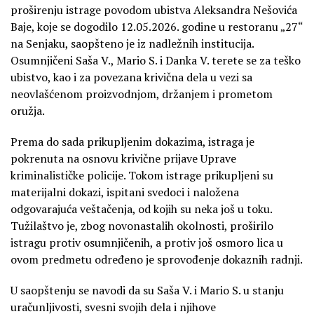
proširenju istrage povodom ubistva Aleksandra Nešovića
Baje, koje se dogodilo 12.05.2026. godine u restoranu „27“
na Senjaku, saopšteno je iz nadležnih institucija.
Osumnjičeni Saša V., Mario S. i Danka V. terete se za teško
ubistvo, kao i za povezana krivična dela u vezi sa
neovlašćenom proizvodnjom, držanjem i prometom
oružja.
Prema do sada prikupljenim dokazima, istraga je
pokrenuta na osnovu krivične prijave Uprave
kriminalističke policije. Tokom istrage prikupljeni su
materijalni dokazi, ispitani svedoci i naložena
odgovarajuća veštačenja, od kojih su neka još u toku.
Tužilaštvo je, zbog novonastalih okolnosti, proširilo
istragu protiv osumnjičenih, a protiv još osmoro lica u
ovom predmetu određeno je sprovođenje dokaznih radnji.
U saopštenju se navodi da su Saša V. i Mario S. u stanju
uračunljivosti, svesni svojih dela i njihove