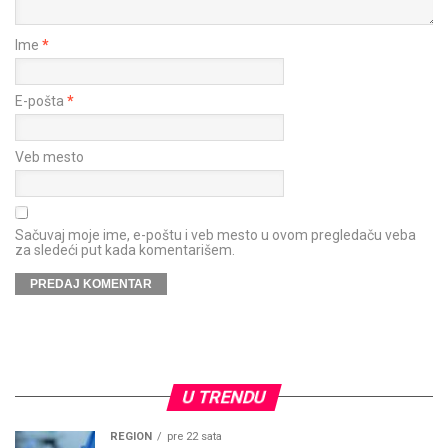
Ime
*
E-pošta
*
Veb mesto
Sačuvaj moje ime, e-poštu i veb mesto u ovom pregledaču veba
za sledeći put kada komentarišem.
U TRENDU
REGION
pre 22 sata