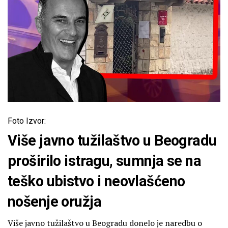
Foto Izvor:
Više javno tužilaštvo u Beogradu
proširilo istragu, sumnja se na
teško ubistvo i neovlašćeno
nošenje oružja
Više javno tužilaštvo u Beogradu donelo je naredbu o