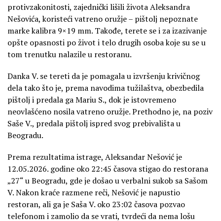
protivzakonitosti, zajednički lišili života Aleksandra
Nešovića, koristeći vatreno oružje – pištolj nepoznate
marke kalibra 9×19 mm. Takođe, terete se i za izazivanje
opšte opasnosti po život i telo drugih osoba koje su se u
tom trenutku nalazile u restoranu.
Danka V. se tereti da je pomagala u izvršenju krivičnog
dela tako što je, prema navodima tužilaštva, obezbedila
pištolj i predala ga Mariu S., dok je istovremeno
neovlašćeno nosila vatreno oružje. Prethodno je, na poziv
Saše V., predala pištolj ispred svog prebivališta u
Beogradu.
Prema rezultatima istrage, Aleksandar Nešović je
12.05.2026. godine oko 22:45 časova stigao do restorana
„27“ u Beogradu, gde je došao u verbalni sukob sa Sašom
V. Nakon kraće razmene reči, Nešović je napustio
restoran, ali ga je Saša V. oko 23:02 časova pozvao
telefonom i zamolio da se vrati, tvrdeći da nema lošu