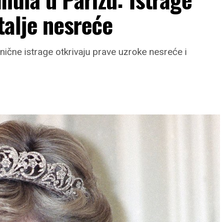
talje nesreće
nične istrage otkrivaju prave uzroke nesreće i