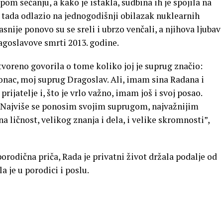
pom sećanju, a kako je istakla, sudbina ih je spojila na
e tada odlazio na jednogodišnji obilazak nuklearnih
nije ponovo su se sreli i ubrzo venčali, a njihova ljubav
ragoslavove smrti 2013. godine.
otvoreno govorila o tome koliko joj je suprug značio:
onac, moj suprug Dragoslav. Ali, imam sina Radana i
ijatelje i, što je vrlo važno, imam još i svoj posao.
. Najviše se ponosim svojim suprugom, najvažnijim
 ličnost, velikog znanja i dela, i velike skromnosti”,
orodična priča, Rada je privatni život držala podalje od
a je u porodici i poslu.