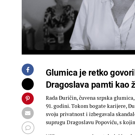
Glumica je retko govori
Dragoslava pamti kao ž
Rada Đuričin, čuvena srpska glumica, 
91. godini. Tokom bogate karijere, Đur
svoju privatnost i izbegavala skandal
suprugu Dragoslavu Popoviću, s kojim