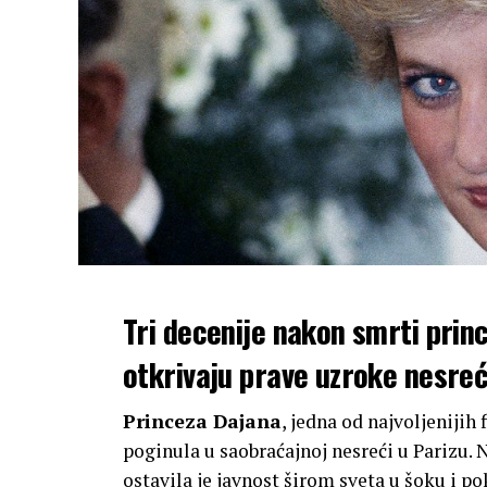
Tri decenije nakon smrti prin
otkrivaju prave uzroke nesreće
Princeza Dajana
, jedna od najvoljenijih
poginula u saobraćajnoj nesreći u Parizu. 
ostavila je javnost širom sveta u šoku i po