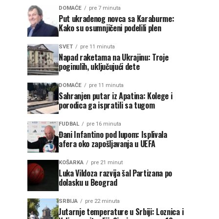
DOMAĆE
pre 7 minuta
Put ukradenog novca sa Karaburme:
Kako su osumnjičeni podelili plen
SVET
pre 11 minuta
Napad raketama na Ukrajinu: Troje
poginulih, uključujući dete
DOMAĆE
pre 11 minuta
Sahranjen putar iz Apatina: Kolege i
porodica ga ispratili sa tugom
FUDBAL
pre 16 minuta
Đani Infantino pod lupom: Isplivala
afera oko zapošljavanja u UEFA
KOŠARKA
pre 21 minut
Luka Vildoza razvija šal Partizana po
dolasku u Beograd
SRBIJA
pre 22 minuta
Jutarnje temperature u Srbiji: Loznica i