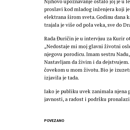
Njihovo upoznavanje ostalo joj je u le
proslavi kod mladog inženjera koji j
elektrana širom sveta. Godinu dana kas
trajala je više od pola veka, sve do D
Rada Đuričin je u intervjuu za Kurir 
„Nedostaje mi moj glavni životni osl
njegovu porodicu. Imam sestru Nadu, pr
Nastavljam da živim i da dejstvujem
čovekom u mom životu. Bio je izuzetna
izjavila je tada.
Iako je publiku uvek zanimala njena p
javnosti, a radost i podršku pronalazil
POVEZANO