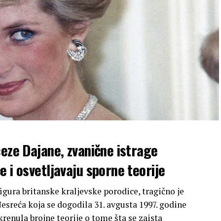
ceze Dajane, zvanične istrage
 i osvetljavaju sporne teorije
 figura britanske kraljevske porodice, tragično je
Nesreća koja se dogodila 31. avgusta 1997. godine
krenula brojne teorije o tome šta se zaista