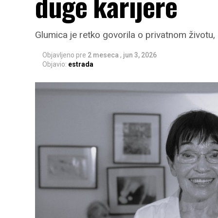
duge karijere
Glumica je retko govorila o privatnom životu
Objavljeno pre
2 meseca
,
jun 3, 2026
Objavio:
estrada