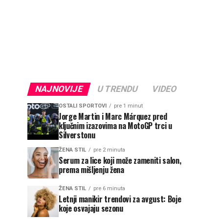
NAJNOVIJE
U TRENDU
VIDEO
OSTALI SPORTOVI
pre 1 minut
Jorge Martin i Marc Márquez pred
ključnim izazovima na MotoGP trci u
Silverstonu
ŽENA STIL
pre 2 minuta
Serum za lice koji može zameniti salon,
prema mišljenju žena
ŽENA STIL
pre 6 minuta
Letnji manikir trendovi za avgust: Boje
koje osvajaju sezonu