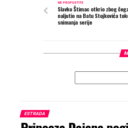
NE PROPUSTITE
Slavko Štimac otkrio zbog čeg
naljutio na Batu Stojkovića to
snimanja serije
M
ESTRADA
Princeza Dajana pogi