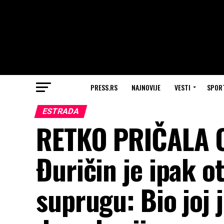
PRESS.RS
NAJNOVIJE
VESTI
SPOR
ESTRADA
RETKO PRIČALA 
Đuričin je ipak o
suprugu: Bio joj