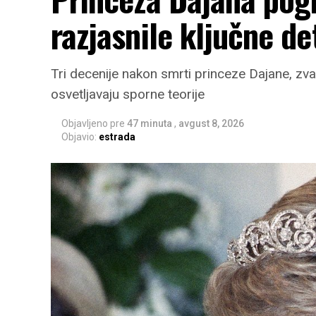
razjasnile ključne de
Tri decenije nakon smrti princeze Dajane, zva
osvetljavaju sporne teorije
Objavljeno pre
47 minuta
,
avgust 8, 2026
Objavio:
estrada