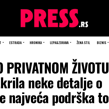
T
ESTRADA
HRONIKA
LEPA&ZDRAVA
ŽENA STIL
BIZNIS
O PRIVATNOM ŽIVOTU
tkrila neke detalje o
 je najveća podrška 