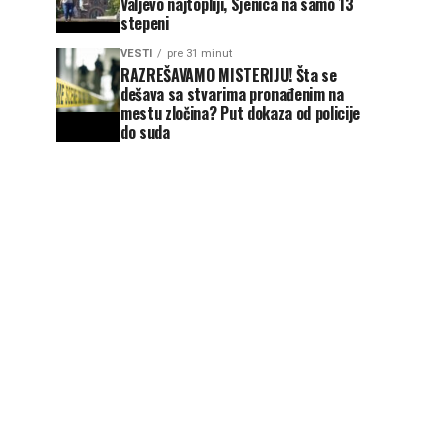
Valjevo najtopliji, Sjenica na samo 13
stepeni
VESTI
pre 31 minut
RAZREŠAVAMO MISTERIJU! Šta se
dešava sa stvarima pronađenim na
mestu zločina? Put dokaza od policije
do suda