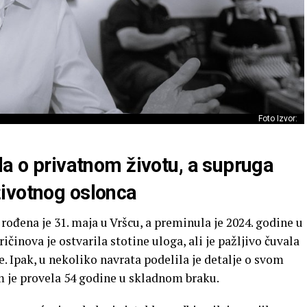
Foto Izvor:
la o privatnom životu, a supruga
ivotnog oslonca
rođena je 31. maja u Vršcu, a preminula je 2024. godine u
ičinova je ostvarila stotine uloga, ali je pažljivo čuvala
e. Ipak, u nekoliko navrata podelila je detalje o svom
 je provela 54 godine u skladnom braku.