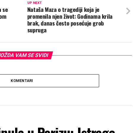
UP NEXT
a se
Nataša Maza o tragediji koja je
kom
promenila njen život: Godinama krila
brak, danas često posećuje grob
supruga
OŽDA VAM SE SVIDI
KOMENTARI
nula u Parizu: Istrage