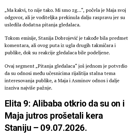
„Ma kakvi, to nije tako. Mi smo zg…“, počela je Maja svoj
odgovor, ali je voditeljka prekinula dalju raspravu jer su
usledila dodatna pitanja gledalaca.
Tokom emisije, Stanija Dobrojević je takođe bila predmet
komentara, ali ovog puta iz ugla drugih takmičara i
publike, dok su reakcije gledalaca bile podeljene.
Ovaj segment „Pitanja gledalaca“ još jednom je potvrdio
da su odnosi među učesnicima rijalitija stalna tema
interesovanja publike, a Maja i Asminov odnos i dalje
izaziva najviše pažnje.
Elita 9: Alibaba otkrio da su on i
Maja jutros prošetali kera
Staniju – 09.07.2026.