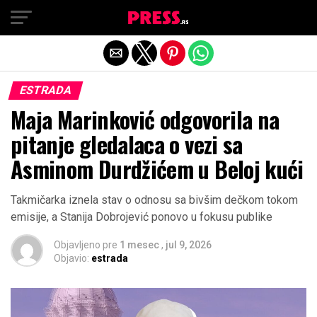
Exit mobile version
ESTRADA
Maja Marinković odgovorila na
pitanje gledalaca o vezi sa
Asminom Durdžićem u Beloj kući
Takmičarka iznela stav o odnosu sa bivšim dečkom tokom
emisije, a Stanija Dobrojević ponovo u fokusu publike
Objavljeno pre
1 mesec
,
jul 9, 2026
Objavio:
estrada