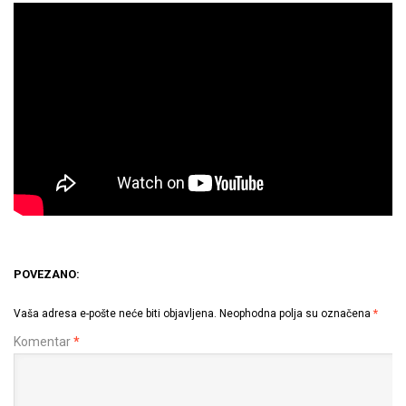
POVEZANO:
Vaša adresa e-pošte neće biti objavljena.
Neophodna polja su označena
*
Komentar
*