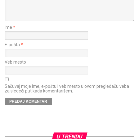
Ime
*
E-pošta
*
Veb mesto
Sačuvaj moje ime, e-poštu i veb mesto u ovom pregledaču veba
za sledeći put kada komentarišem.
U TRENDU