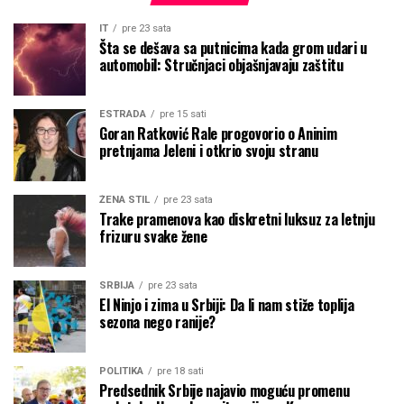
IT
pre 23 sata
Šta se dešava sa putnicima kada grom udari u
automobil: Stručnjaci objašnjavaju zaštitu
ESTRADA
pre 15 sati
Goran Ratković Rale progovorio o Aninim
pretnjama Jeleni i otkrio svoju stranu
ŽENA STIL
pre 23 sata
Trake pramenova kao diskretni luksuz za letnju
frizuru svake žene
SRBIJA
pre 23 sata
El Ninjo i zima u Srbiji: Da li nam stiže toplija
sezona nego ranije?
POLITIKA
pre 18 sati
Predsednik Srbije najavio moguću promenu