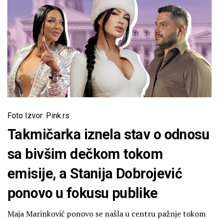
Foto Izvor: Pink.rs
Takmičarka iznela stav o odnosu
sa bivšim dečkom tokom
emisije, a Stanija Dobrojević
ponovo u fokusu publike
Maja Marinković ponovo se našla u centru pažnje tokom