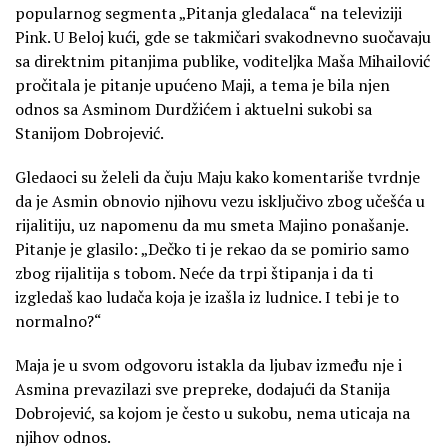
popularnog segmenta „Pitanja gledalaca“ na televiziji
Pink. U Beloj kući, gde se takmičari svakodnevno suočavaju
sa direktnim pitanjima publike, voditeljka Maša Mihailović
pročitala je pitanje upućeno Maji, a tema je bila njen
odnos sa Asminom Durdžićem i aktuelni sukobi sa
Stanijom Dobrojević.
Gledaoci su želeli da čuju Maju kako komentariše tvrdnje
da je Asmin obnovio njihovu vezu isključivo zbog učešća u
rijalitiju, uz napomenu da mu smeta Majino ponašanje.
Pitanje je glasilo: „Dečko ti je rekao da se pomirio samo
zbog rijalitija s tobom. Neće da trpi štipanja i da ti
izgledaš kao ludača koja je izašla iz ludnice. I tebi je to
normalno?“
Maja je u svom odgovoru istakla da ljubav između nje i
Asmina prevazilazi sve prepreke, dodajući da Stanija
Dobrojević, sa kojom je često u sukobu, nema uticaja na
njihov odnos.