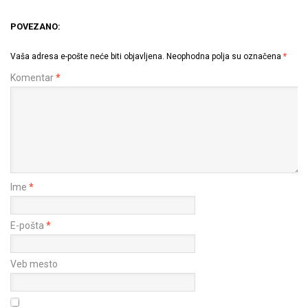
POVEZANO:
Vaša adresa e-pošte neće biti objavljena.
Neophodna polja su označena
*
Komentar
*
Ime
*
E-pošta
*
Veb mesto