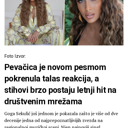
Foto Izvor:
Pevačica je novom pesmom
pokrenula talas reakcija, a
stihovi brzo postaju letnji hit na
društvenim mrežama
Goga Sekulić još jednom je pokazala zašto je više od dve
decenije jedna od najprepoznatljivijih zvezda na
regionalnoj muzičkoj sceni. Njen najnoviji singl