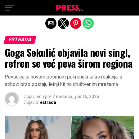
Exit mobile version
ESTRADA
Goga Sekulić objavila novi singl,
refren se već peva širom regiona
Pevačica je novom pesmom pokrenula talas reakcija, a
stihovi brzo postaju letnji hit na društvenim mrežama
Objavljeno pre
2 meseca
,
jun 15, 2026
Objavio:
estrada