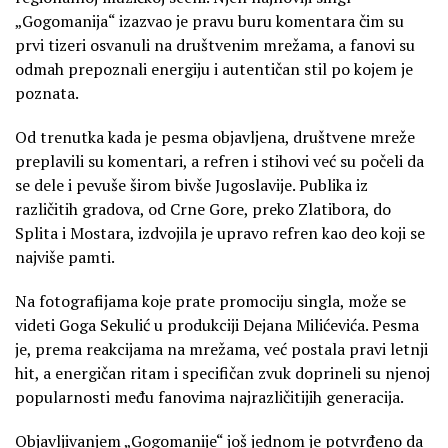
„Gogomanija“ izazvao je pravu buru komentara čim su
prvi tizeri osvanuli na društvenim mrežama, a fanovi su
odmah prepoznali energiju i autentičan stil po kojem je
poznata.
Od trenutka kada je pesma objavljena, društvene mreže
preplavili su komentari, a refren i stihovi već su počeli da
se dele i pevuše širom bivše Jugoslavije. Publika iz
različitih gradova, od Crne Gore, preko Zlatibora, do
Splita i Mostara, izdvojila je upravo refren kao deo koji se
najviše pamti.
Na fotografijama koje prate promociju singla, može se
videti Goga Sekulić u produkciji Dejana Milićevića. Pesma
je, prema reakcijama na mrežama, već postala pravi letnji
hit, a energičan ritam i specifičan zvuk doprineli su njenoj
popularnosti među fanovima najrazličitijih generacija.
Objavljivanjem „Gogomanije“ još jednom je potvrđeno da