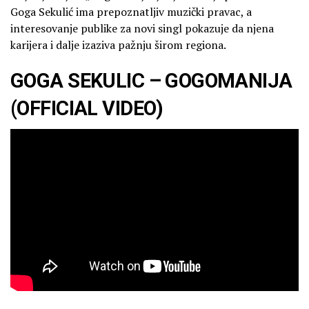
Goga Sekulić ima prepoznatljiv muzički pravac, a
interesovanje publike za novi singl pokazuje da njena
karijera i dalje izaziva pažnju širom regiona.
GOGA SEKULIC – GOGOMANIJA
(OFFICIAL VIDEO)