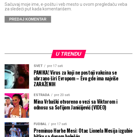
Sačuvaj moje ime, e-poštu i veb mesto u ovom pregledaču veba
za sledeći put kada komentarišem.
U TRENDU
SVET
pre 17 sati
PANIKA! Virus za koji ne postoji vakcina se
ubrzano širi Evropom – Evo gde ima najviše
ZARAŽENIH
ESTRADA
pre 20 sati
Mina Vrbaški otvoreno o vezi sa Viktorom i
odnosu sa Sofijom Janićijević (VIDEO)
FUDBAL
pre 17 sati
Preminuo Horhe Mesi: Otac Lionela Mesija izgubio
bitku sa dugom bolešću