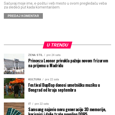
Sačuvaj moje ime, e-poštu i veb mesto u ovom pregledaču veba
za sledeći put kada komentarišem.
U TRENDU
ŽENA STIL
pre 24 sata
Princeza Leonor privukla pažnju novom frizurom
na prijemu u Madridu
KULTURA
pre 22 sata
Festival BupBap donosi umetničku muziku u
Beograd od kraja septembra
IT
pre 22 sata
Samsung najavio novu generaciju 3D memorije,
korisnici i dalje traže povoljan DDR5