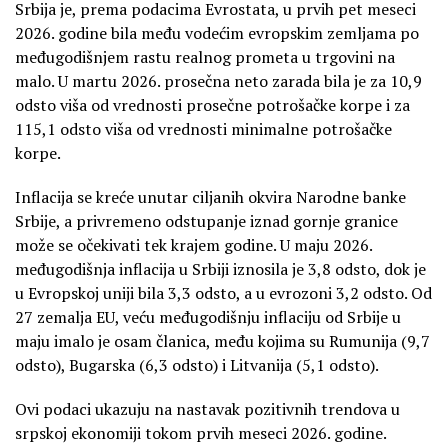
Srbija je, prema podacima Evrostata, u prvih pet meseci
2026. godine bila među vodećim evropskim zemljama po
međugodišnjem rastu realnog prometa u trgovini na
malo. U martu 2026. prosečna neto zarada bila je za 10,9
odsto viša od vrednosti prosečne potrošačke korpe i za
115,1 odsto viša od vrednosti minimalne potrošačke
korpe.
Inflacija se kreće unutar ciljanih okvira Narodne banke
Srbije, a privremeno odstupanje iznad gornje granice
može se očekivati tek krajem godine. U maju 2026.
međugodišnja inflacija u Srbiji iznosila je 3,8 odsto, dok je
u Evropskoj uniji bila 3,3 odsto, a u evrozoni 3,2 odsto. Od
27 zemalja EU, veću međugodišnju inflaciju od Srbije u
maju imalo je osam članica, među kojima su Rumunija (9,7
odsto), Bugarska (6,3 odsto) i Litvanija (5,1 odsto).
Ovi podaci ukazuju na nastavak pozitivnih trendova u
srpskoj ekonomiji tokom prvih meseci 2026. godine.