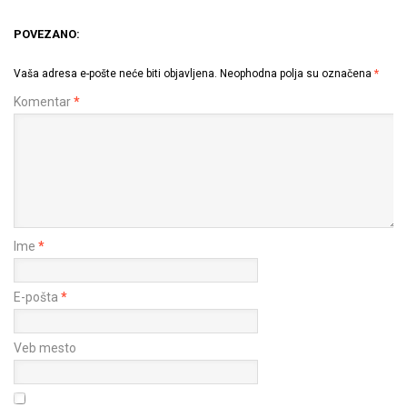
POVEZANO:
Vaša adresa e-pošte neće biti objavljena.
Neophodna polja su označena
*
Komentar
*
Ime
*
E-pošta
*
Veb mesto