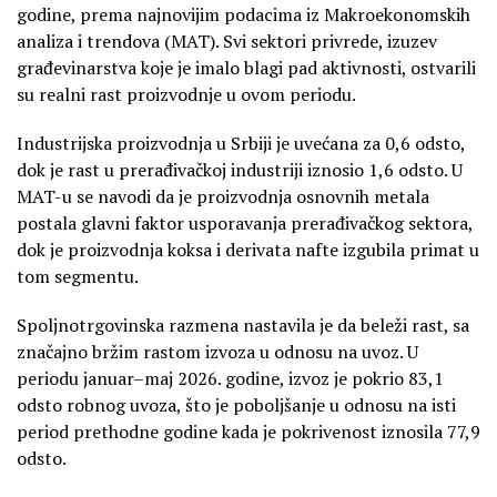
godine, prema najnovijim podacima iz Makroekonomskih
analiza i trendova (MAT). Svi sektori privrede, izuzev
građevinarstva koje je imalo blagi pad aktivnosti, ostvarili
su realni rast proizvodnje u ovom periodu.
Industrijska proizvodnja u Srbiji je uvećana za 0,6 odsto,
dok je rast u prerađivačkoj industriji iznosio 1,6 odsto. U
MAT-u se navodi da je proizvodnja osnovnih metala
postala glavni faktor usporavanja prerađivačkog sektora,
dok je proizvodnja koksa i derivata nafte izgubila primat u
tom segmentu.
Spoljnotrgovinska razmena nastavila je da beleži rast, sa
značajno bržim rastom izvoza u odnosu na uvoz. U
periodu januar–maj 2026. godine, izvoz je pokrio 83,1
odsto robnog uvoza, što je poboljšanje u odnosu na isti
period prethodne godine kada je pokrivenost iznosila 77,9
odsto.