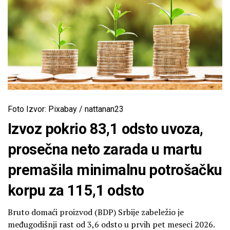
Foto Izvor: Pixabay / nattanan23
Izvoz pokrio 83,1 odsto uvoza,
prosečna neto zarada u martu
premašila minimalnu potrošačku
korpu za 115,1 odsto
Bruto domaći proizvod (BDP) Srbije zabeležio je
međugodišnji rast od 3,6 odsto u prvih pet meseci 2026.