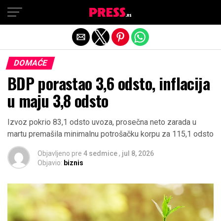
Exit mobile version
DOMAĆE
BDP porastao 3,6 odsto, inflacija
u maju 3,8 odsto
Izvoz pokrio 83,1 odsto uvoza, prosečna neto zarada u
martu premašila minimalnu potrošačku korpu za 115,1 odsto
Objavljeno pre
4 sedmice
,
jul 8, 2026
Objavio:
biznis