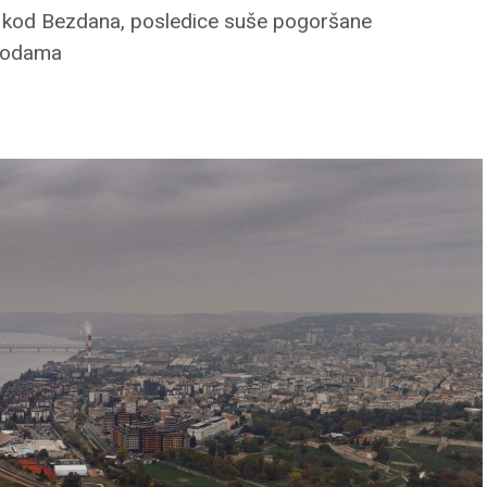
a kod Bezdana, posledice suše pogoršane
 vodama