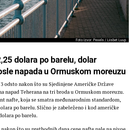
Foto Izvor: Pexels / Liisbet Luup
25 dolara po barelu, dolar
posle napada u Ormuskom moreuzu
o 3 odsto nakon što su Sjedinjene Američke Države
r na napad Teherana na tri broda u Ormuskom moreuzu.
ent nafte, koja se smatra međunarodnim standardom,
 dolara po barelu. Slično je zabeleženo i kod američke
dolara po barelu.
 nakon što su prethodnih dana cene nafte pale na nivoe