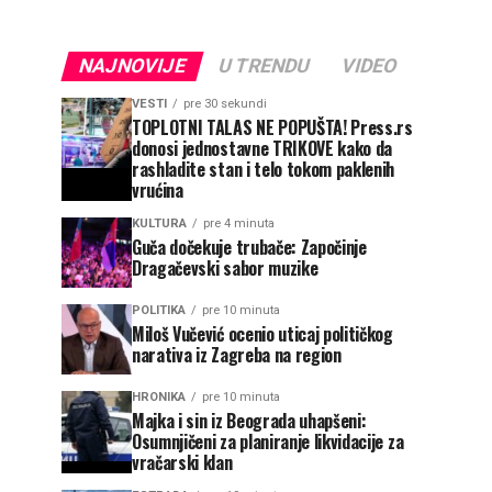
NAJNOVIJE
U TRENDU
VIDEO
VESTI
pre 30 sekundi
TOPLOTNI TALAS NE POPUŠTA! Press.rs
donosi jednostavne TRIKOVE kako da
rashladite stan i telo tokom paklenih
vrućina
KULTURA
pre 4 minuta
Guča dočekuje trubače: Započinje
Dragačevski sabor muzike
POLITIKA
pre 10 minuta
Miloš Vučević ocenio uticaj političkog
narativa iz Zagreba na region
HRONIKA
pre 10 minuta
Majka i sin iz Beograda uhapšeni:
Osumnjičeni za planiranje likvidacije za
vračarski klan