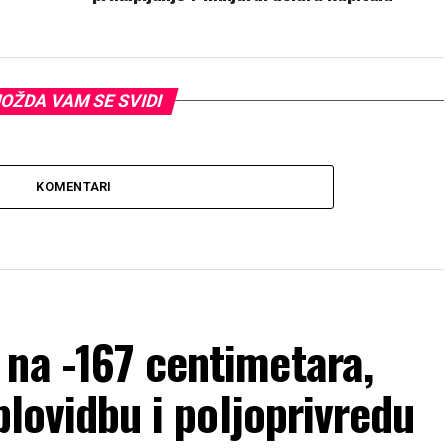
OŽDA VAM SE SVIDI
KOMENTARI
na -167 centimetara,
 plovidbu i poljoprivredu