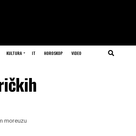
KULTURA
IT
HOROSKOP
VIDEO
ričkih
om moreuzu