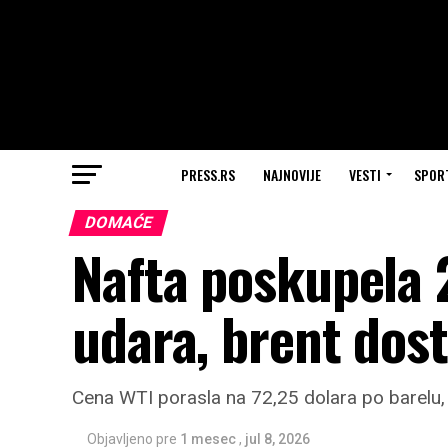
PRESS.RS
NAJNOVIJE
VESTI
SPOR
DOMAĆE
Nafta poskupela 
udara, brent dost
Cena WTI porasla na 72,25 dolara po barelu
Objavljeno pre
1 mesec
,
jul 8, 2026