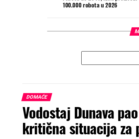
100.000 robota u 2026
M
DOMAĆE
Vodostaj Dunava pao 
kritična situacija za