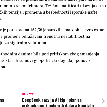
 Iranom krajem februara. Tržišni analitičari ukazuju da su
čkih tenzija i promena u bezbednosti isporuke nafte
.
 je porastao na 162,38 japanskih jena, dok je evro ostao
Ove promene odražavaju trenutnu nestabilnost na
ju za sigurnim valutama.
prethodnim danima bile pod pritiskom zbog smanjenja
ržišta, ali su novi geopolitički događaji ponovo
ena.
UP NEXT
ona
DeepSeek razvija AI čip i planira
prikupljanje 7 milijardi dolara kapitala