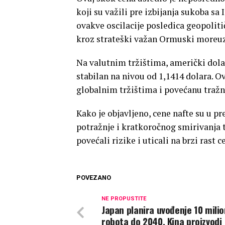
koji su važili pre izbijanja sukoba sa
ovakve oscilacije posledica geopoliti
kroz strateški važan Ormuski moreuz
Na valutnim tržištima, američki dolar
stabilan na nivou od 1,1414 dolara. 
globalnim tržištima i povećanu tražn
Kako je objavljeno, cene nafte su u 
potražnje i kratkoročnog smirivanja t
povećali rizike i uticali na brzi rast c
POVEZANO
NE PROPUSTITE
Japan planira uvođenje 10 mili
robota do 2040, Kina proizvodi