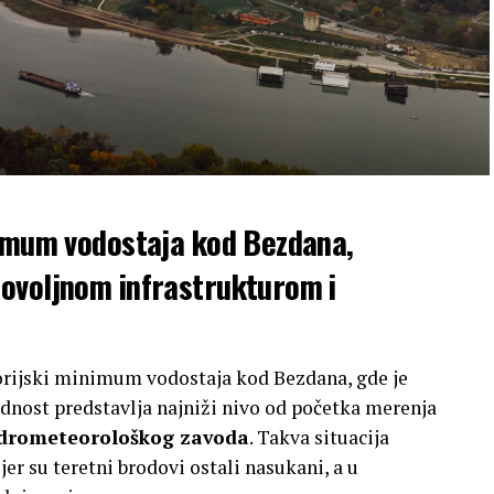
nimum vodostaja kod Bezdana,
ovoljnom infrastrukturom i
orijski minimum vodostaja kod Bezdana, gde je
ednost predstavlja najniži nivo od početka merenja
idrometeorološkog zavoda
. Takva situacija
jer su teretni brodovi ostali nasukani, a u