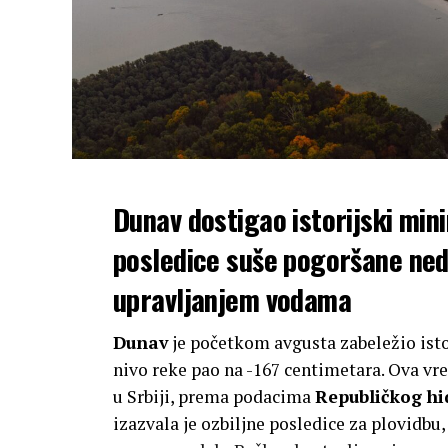
Dunav dostigao istorijski mi
posledice suše pogoršane ned
upravljanjem vodama
Dunav
je početkom avgusta zabeležio ist
nivo reke pao na -167 centimetara. Ova vr
u Srbiji, prema podacima
Republičkog h
izazvala je ozbiljne posledice za plovidbu, 