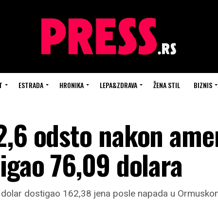
T
ESTRADA
HRONIKA
LEPA&ZDRAVA
ŽENA STIL
BIZNIS
2,6 odsto nakon ame
igao 76,09 dolara
, dolar dostigao 162,38 jena posle napada u Ormusk