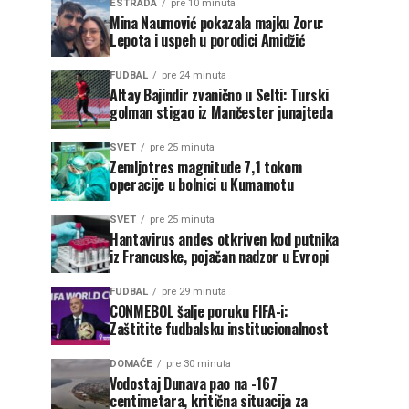
ESTRADA
pre 10 minuta
Mina Naumović pokazala majku Zoru:
Lepota i uspeh u porodici Amidžić
FUDBAL
pre 24 minuta
Altay Bajindir zvanično u Selti: Turski
golman stigao iz Mančester junajteda
SVET
pre 25 minuta
Zemljotres magnitude 7,1 tokom
operacije u bolnici u Kumamotu
SVET
pre 25 minuta
Hantavirus andes otkriven kod putnika
iz Francuske, pojačan nadzor u Evropi
FUDBAL
pre 29 minuta
CONMEBOL šalje poruku FIFA-i:
Zaštitite fudbalsku institucionalnost
DOMAĆE
pre 30 minuta
Vodostaj Dunava pao na -167
centimetara, kritična situacija za