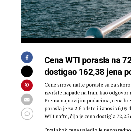
Cena WTI porasla na 72,
dostigao 162,38 jena 
Cene sirove nafte porasle su za skor
izvršile napade na Iran, kao odgovo
Prema najnovijim podacima, cena br
porasla je za 2,6 odsto i iznosi 76,09
WTI nafte, čija je cena dostigla 72,25 
Ovaj skok cena usledio je neposredno