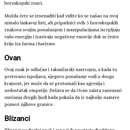
horoskopski znaci.
Možda ćete se iznenaditi kad vidite ko se našao na ovoj
nimalo laskavoj listi, ali pripadnici ovih 5 horoskopskih
znakova svojim ponašanjem i manipulacijama iscrpljuju
vašu energiju i izazivaju negativne emocije dok se često
kriju iza šarma i harizme.
Ovan
Ovaj znak je odlučan i takmičarski nastrojen, a kada to
preterano ispoljava, njegovo ponašanje vodi u drugu
krajnost, jer može da se protumači kao agresija i
nedostatak empatije. Dešava se da Ovan zaista zanemari
osećanja drugih ljudi kada pokuša da iz najbolje namere
pomeri njihove granice.
Blizanci
Blizanci su dualni znak i mnogi ih smatraju dvoličnim