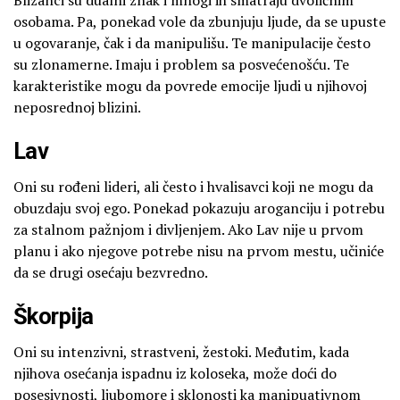
osobama. Pa, ponekad vole da zbunjuju ljude, da se upuste
u ogovaranje, čak i da manipulišu. Te manipulacije često
su zlonamerne. Imaju i problem sa posvećenošću. Te
karakteristike mogu da povrede emocije ljudi u njihovoj
neposrednoj blizini.
Lav
Oni su rođeni lideri, ali često i hvalisavci koji ne mogu da
obuzdaju svoj ego. Ponekad pokazuju aroganciju i potrebu
za stalnom pažnjom i divljenjem. Ako Lav nije u prvom
planu i ako njegove potrebe nisu na prvom mestu, učiniće
da se drugi osećaju bezvredno.
Škorpija
Oni su intenzivni, strastveni, žestoki. Međutim, kada
njihova osećanja ispadnu iz koloseka, može doći do
posesivnosti, ljubomore i sklonosti ka manipuativnom