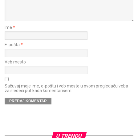
Ime
*
E-pošta
*
Veb mesto
Sačuvaj moje ime, e-poštu i veb mesto u ovom pregledaču veba
za sledeći put kada komentarišem.
U TRENDU