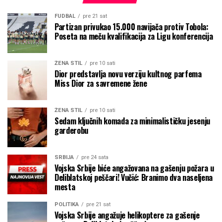
FUDBAL
pre 21 sat
Partizan privukao 15.000 navijača protiv Tobola:
Poseta na meču kvalifikacija za Ligu konferencija
ŽENA STIL
pre 10 sati
Dior predstavlja novu verziju kultnog parfema
Miss Dior za savremene žene
ŽENA STIL
pre 10 sati
Sedam ključnih komada za minimalističku jesenju
garderobu
SRBIJA
pre 24 sata
Vojska Srbije biće angažovana na gašenju požara u
Deliblatskoj peščari! Vučić: Branimo dva naseljena
mesta
POLITIKA
pre 21 sat
Vojska Srbije angažuje helikoptere za gašenje