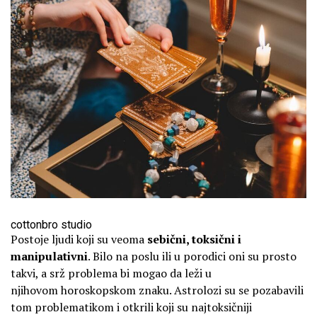
cottonbro studio
Postoje ljudi koji su veoma
sebični, toksični i
manipulativni
. Bilo na poslu ili u porodici oni su prosto
takvi, a srž problema bi mogao da leži u
njihovom horoskopskom znaku. Astrolozi su se pozabavili
tom problematikom i otkrili koji su najtoksičniji