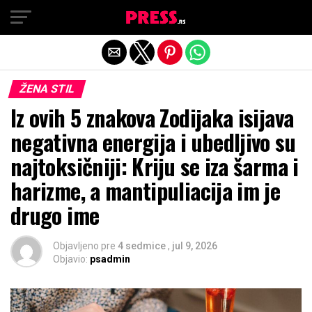
Exit mobile version
ŽENA STIL
Iz ovih 5 znakova Zodijaka isijava
negativna energija i ubedljivo su
najtoksičniji: Kriju se iza šarma i
harizme, a mantipuliacija im je
drugo ime
Objavljeno pre
4 sedmice
,
jul 9, 2026
Objavio:
psadmin