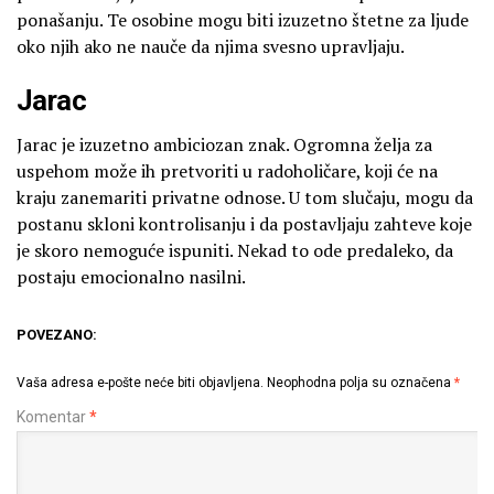
ponašanju. Te osobine mogu biti izuzetno štetne za ljude
oko njih ako ne nauče da njima svesno upravljaju.
Jarac
Jarac je izuzetno ambiciozan znak. Ogromna želja za
uspehom može ih pretvoriti u radoholičare, koji će na
kraju zanemariti privatne odnose. U tom slučaju, mogu da
postanu skloni kontrolisanju i da postavljaju zahteve koje
je skoro nemoguće ispuniti. Nekad to ode predaleko, da
postaju emocionalno nasilni.
POVEZANO:
Vaša adresa e-pošte neće biti objavljena.
Neophodna polja su označena
*
Komentar
*