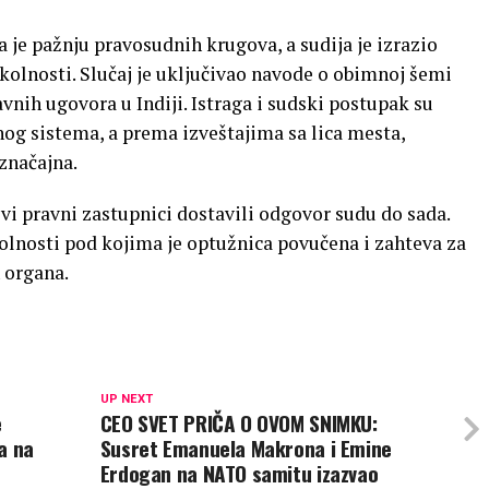
 je pažnju pravosudnih krugova, a sudija je izrazio
olnosti. Slučaj je uključivao navode o obimnoj šemi
vnih ugovora u Indiji. Istraga i sudski postupak su
og sistema, a prema izveštajima sa lica mesta,
značajna.
govi pravni zastupnici dostavili odgovor sudu do sada.
kolnosti pod kojima je optužnica povučena i zahteva za
 organa.
UP NEXT
e
CEO SVET PRIČA O OVOM SNIMKU:
a na
Susret Emanuela Makrona i Emine
Erdogan na NATO samitu izazvao