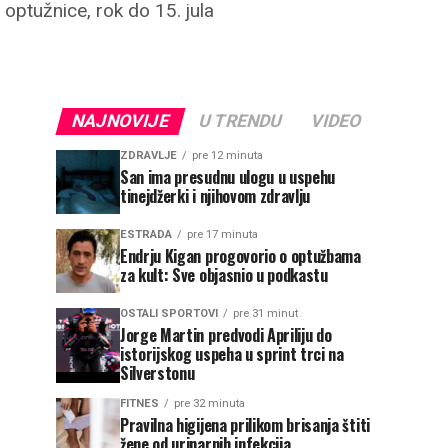
optužnice, rok do 15. jula
NAJNOVIJE
U TRENDU
VIDEO
ZDRAVLJE
pre 12 minuta
San ima presudnu ulogu u uspehu
tinejdžerki i njihovom zdravlju
ESTRADA
pre 17 minuta
Endrju Kigan progovorio o optužbama
za kult: Sve objasnio u podkastu
OSTALI SPORTOVI
pre 31 minut
Jorge Martin predvodi Apriliju do
istorijskog uspeha u sprint trci na
Silverstonu
FITNES
pre 32 minuta
Pravilna higijena prilikom brisanja štiti
žene od urinarnih infekcija