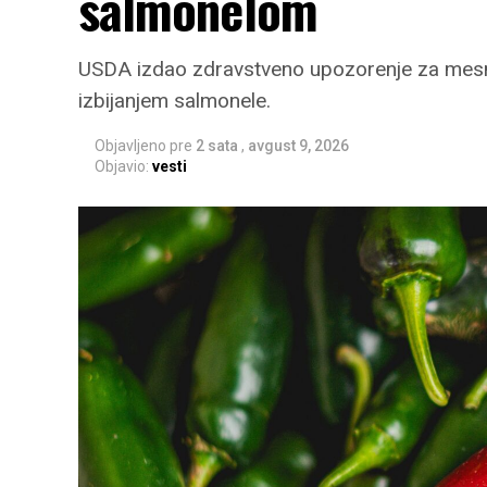
salmonelom
USDA izdao zdravstveno upozorenje za mesne
izbijanjem salmonele.
Objavljeno pre
2 sata
,
avgust 9, 2026
Objavio:
vesti