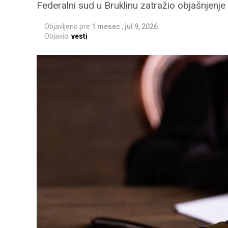
Federalni sud u Bruklinu zatražio objašnjenje
Objavljeno pre
1 mesec
,
jul 9, 2026
Objavio:
vesti