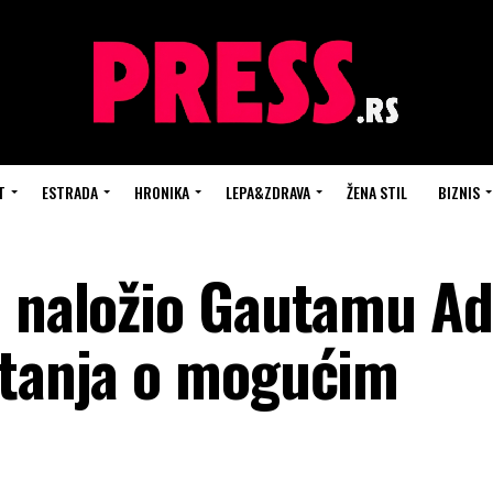
T
ESTRADA
HRONIKA
LEPA&ZDRAVA
ŽENA STIL
BIZNIS
u naložio Gautamu Ad
itanja o mogućim