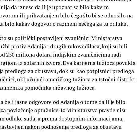
nija da iznese da li je upoznat sa bilo kakvim
orom ili prihvatanjem bilo čega što bi se odnosilo na
 za bilo kakav dogovor o razmeni nečega za tu odluku.
to su politički postavljeni zvaničnici Ministarstva
žbi protiv Adanija i drugih rukovodilaca, koji su bili
od 250 miliona dolara indijskim zvaničnicima radi
rgijom iz solarnih izvora. Dva karijerna tužioca povukla
ja predloga za obustavu, dok su kao potpisnici predloga
ičnici, uključujući američkog tužioca za Istočni distrikt
g zamenika pomoćnika državnog tužioca.
a želi jasne odgovore od Adanija o tome da li je bilo
za povlačenje optužnice. Iz Ministarstva pravde nisu
om odluke suda, a prema dostupnim informacijama,
 nastavljen nakon podnošenja predloga za obustavu