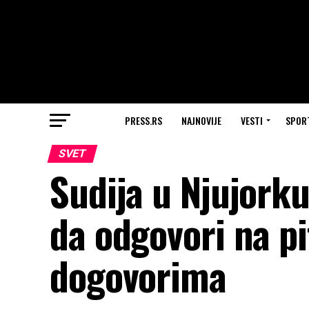
PRESS.RS
NAJNOVIJE
VESTI
SPOR
SVET
Sudija u Njujork
da odgovori na p
dogovorima