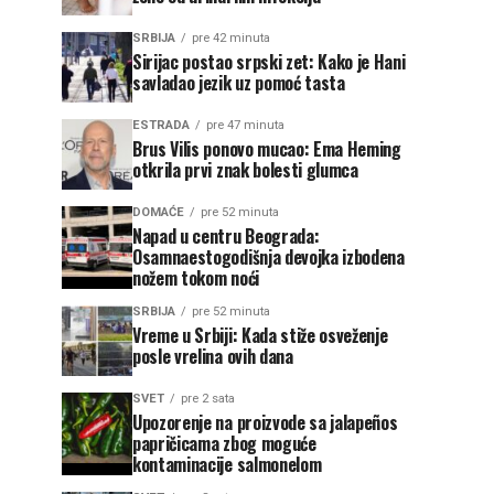
SRBIJA
pre 42 minuta
Sirijac postao srpski zet: Kako je Hani
savladao jezik uz pomoć tasta
ESTRADA
pre 47 minuta
Brus Vilis ponovo mucao: Ema Heming
otkrila prvi znak bolesti glumca
DOMAĆE
pre 52 minuta
Napad u centru Beograda:
Osamnaestogodišnja devojka izbodena
nožem tokom noći
SRBIJA
pre 52 minuta
Vreme u Srbiji: Kada stiže osveženje
posle vrelina ovih dana
SVET
pre 2 sata
Upozorenje na proizvode sa jalapeños
papričicama zbog moguće
kontaminacije salmonelom