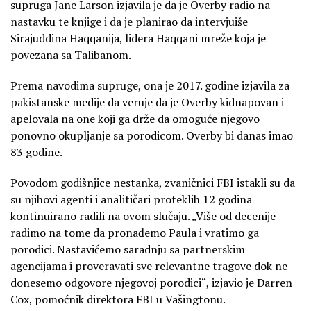
supruga Jane Larson izjavila je da je Overby radio na
nastavku te knjige i da je planirao da intervjuiše
Sirajuddina Haqqanija, lidera Haqqani mreže koja je
povezana sa Talibanom.
Prema navodima supruge, ona je 2017. godine izjavila za
pakistanske medije da veruje da je Overby kidnapovan i
apelovala na one koji ga drže da omoguće njegovo
ponovno okupljanje sa porodicom. Overby bi danas imao
83 godine.
Povodom godišnjice nestanka, zvaničnici FBI istakli su da
su njihovi agenti i analitičari proteklih 12 godina
kontinuirano radili na ovom slučaju. „Više od decenije
radimo na tome da pronađemo Paula i vratimo ga
porodici. Nastavićemo saradnju sa partnerskim
agencijama i proveravati sve relevantne tragove dok ne
donesemo odgovore njegovoj porodici“, izjavio je Darren
Cox, pomoćnik direktora FBI u Vašingtonu.