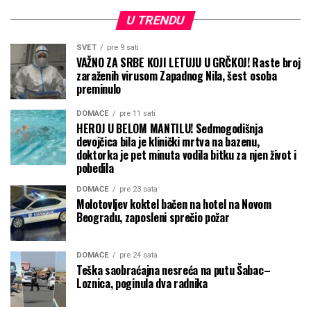
U TRENDU
SVET
pre 9 sati
VAŽNO ZA SRBE KOJI LETUJU U GRČKOJ! Raste broj
zaraženih virusom Zapadnog Nila, šest osoba
preminulo
DOMAĆE
pre 11 sati
HEROJ U BELOM MANTILU! Sedmogodišnja
devojčica bila je klinički mrtva na bazenu,
doktorka je pet minuta vodila bitku za njen život i
pobedila
DOMAĆE
pre 23 sata
Molotovljev koktel bačen na hotel na Novom
Beogradu, zaposleni sprečio požar
DOMAĆE
pre 24 sata
Teška saobraćajna nesreća na putu Šabac–
Loznica, poginula dva radnika