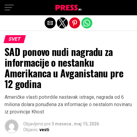
Exit mobile version
SVET
SAD ponovo nudi nagradu za
informacije o nestanku
Amerikanca u Avganistanu pre
12 godina
Američke vlasti potvrdile nastavak istrage, nagrada od 6
miliona dolara ponuđena za informacije o nestalom novinaru
iz provincije Khost
Objavljeno pre
3 meseca
,
maj 15, 2026
Objavio:
vesti