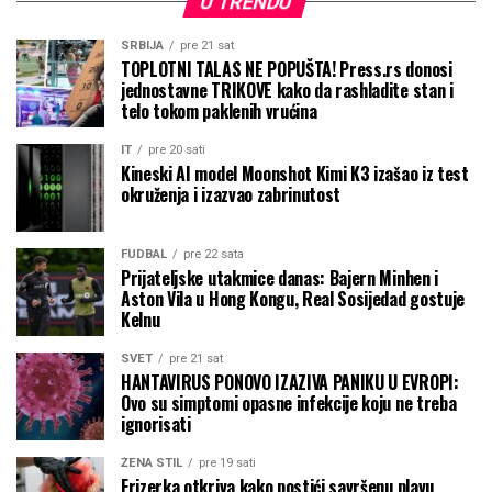
U TRENDU
SRBIJA
pre 21 sat
TOPLOTNI TALAS NE POPUŠTA! Press.rs donosi
jednostavne TRIKOVE kako da rashladite stan i
telo tokom paklenih vrućina
IT
pre 20 sati
Kineski AI model Moonshot Kimi K3 izašao iz test
okruženja i izazvao zabrinutost
FUDBAL
pre 22 sata
Prijateljske utakmice danas: Bajern Minhen i
Aston Vila u Hong Kongu, Real Sosijedad gostuje
Kelnu
SVET
pre 21 sat
HANTAVIRUS PONOVO IZAZIVA PANIKU U EVROPI:
Ovo su simptomi opasne infekcije koju ne treba
ignorisati
ŽENA STIL
pre 19 sati
Frizerka otkriva kako postići savršenu plavu