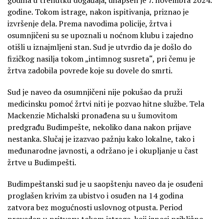
godine. Tokom istrage, nakon ispitivanja, priznao je
izvršenje dela. Prema navodima policije, žrtva i
osumnjičeni su se upoznali u noćnom klubu i zajedno
otišli u iznajmljeni stan. Sud je utvrdio da je došlo do
fizičkog nasilja tokom „intimnog susreta“, pri čemu je
žrtva zadobila povrede koje su dovele do smrti.
Sud je naveo da osumnjičeni nije pokušao da pruži
medicinsku pomoć žrtvi niti je pozvao hitne službe. Tela
Mackenzie Michalski pronađena su u šumovitom
predgrađu Budimpešte, nekoliko dana nakon prijave
nestanka. Slučaj je izazvao pažnju kako lokalne, tako i
međunarodne javnosti, a održano je i okupljanje u čast
žrtve u Budimpešti.
Budimpeštanski sud je u saopštenju naveo da je osuđeni
proglašen krivim za ubistvo i osuđen na 14 godina
zatvora bez mogućnosti uslovnog otpusta. Period
proveden u pritvoru tokom istrage, koji iznosi približno