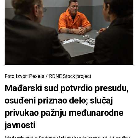
Foto Izvor: Pexels / RDNE Stock project
Mađarski sud potvrdio presudu,
osuđeni priznao delo; slučaj
privukao pažnju međunarodne
javnosti
Mađarski sud u Budimpešti izrekao je kaznu od 14 godina