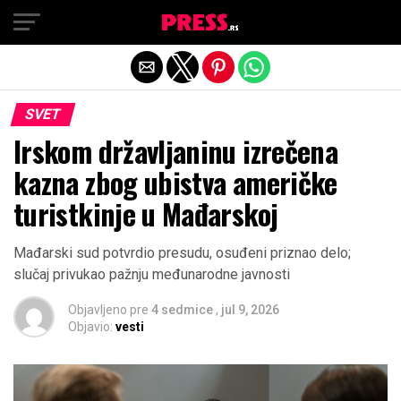
Exit mobile version
SVET
Irskom državljaninu izrečena
kazna zbog ubistva američke
turistkinje u Mađarskoj
Mađarski sud potvrdio presudu, osuđeni priznao delo;
slučaj privukao pažnju međunarodne javnosti
Objavljeno pre
4 sedmice
,
jul 9, 2026
Objavio:
vesti