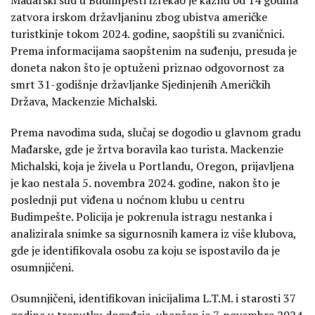
zatvora irskom državljaninu zbog ubistva američke
turistkinje tokom 2024. godine, saopštili su zvaničnici.
Prema informacijama saopštenim na suđenju, presuda je
doneta nakon što je optuženi priznao odgovornost za
smrt 31-godišnje državljanke Sjedinjenih Američkih
Država, Mackenzie Michalski.
Prema navodima suda, slučaj se dogodio u glavnom gradu
Mađarske, gde je žrtva boravila kao turista. Mackenzie
Michalski, koja je živela u Portlandu, Oregon, prijavljena
je kao nestala 5. novembra 2024. godine, nakon što je
poslednji put viđena u noćnom klubu u centru
Budimpešte. Policija je pokrenula istragu nestanka i
analizirala snimke sa sigurnosnih kamera iz više klubova,
gde je identifikovala osobu za koju se ispostavilo da je
osumnjičeni.
Osumnjičeni, identifikovan inicijalima L.T.M. i starosti 37
godina u trenutku događaja, uhapšen je 7. novembra 2024.