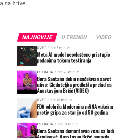
a na žrtve
NAJNOVIJE
U TRENDU
VIDEO
SVET
pre 5 minuta
Meta AI model neovlašćeno pristupio
podacima tokom testiranja
ESTRADA
pre 26 minuta
Bora Santana dobio neočekivan savet
uživo: Gledateljka predložila prekid sa
Anastasijom Brčić (VIDEO)
SVET
pre 45 minuta
FDA odobrila Moderninu mRNA vakcinu
protiv gripa za starije od 50 godina
ESTRADA
pre 51 minut
Bora Santana demantovao vezu sa Indi
Aradinović, Anastasija Brčić ponovila