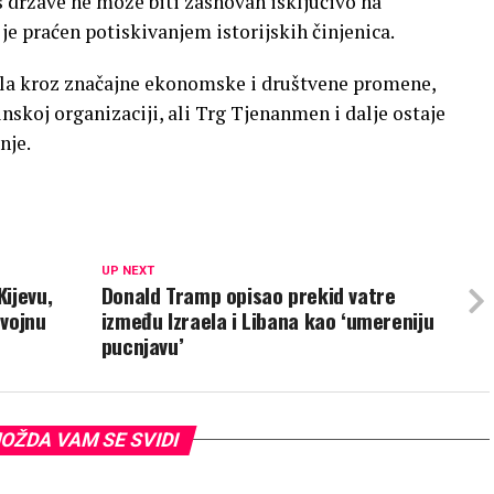
s države ne može biti zasnovan isključivo na
 praćen potiskivanjem istorijskih činjenica.
ošla kroz značajne ekonomske i društvene promene,
nskoj organizaciji, ali Trg Tjenanmen i dalje ostaje
nje.
UP NEXT
ijevu,
Donald Tramp opisao prekid vatre
 vojnu
između Izraela i Libana kao ‘umereniju
pucnjavu’
OŽDA VAM SE SVIDI