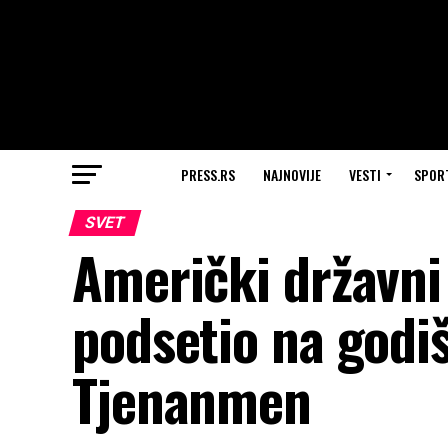
PRESS.RS
NAJNOVIJE
VESTI
SPOR
SVET
Američki državni
podsetio na godi
Tjenanmen