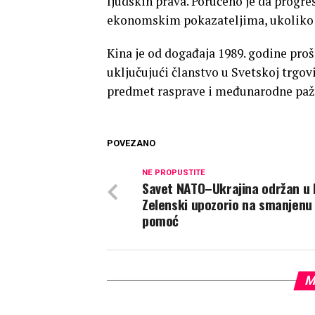
ljudskih prava. Poručeno je da progre
ekonomskim pokazateljima, ukoliko je
Kina je od događaja 1989. godine pr
uključujući članstvo u Svetskoj trgovi
predmet rasprave i međunarodne paž
POVEZANO
NE PROPUSTITE
Savet NATO–Ukrajina održan u K
Zelenski upozorio na smanjenu
pomoć
M