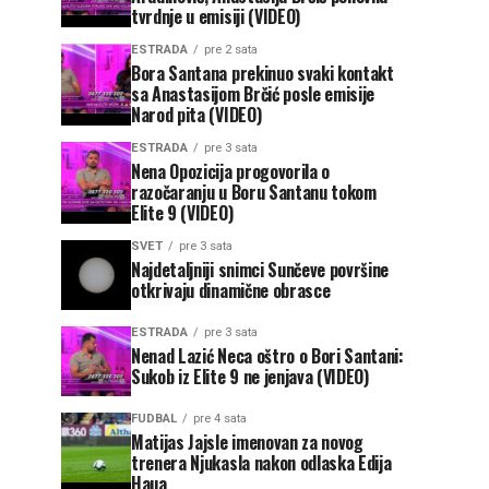
tvrdnje u emisiji (VIDEO)
ESTRADA
pre 2 sata
Bora Santana prekinuo svaki kontakt
sa Anastasijom Brčić posle emisije
Narod pita (VIDEO)
ESTRADA
pre 3 sata
Nena Opozicija progovorila o
razočaranju u Boru Santanu tokom
Elite 9 (VIDEO)
SVET
pre 3 sata
Najdetaljniji snimci Sunčeve površine
otkrivaju dinamične obrasce
ESTRADA
pre 3 sata
Nenad Lazić Neca oštro o Bori Santani:
Sukob iz Elite 9 ne jenjava (VIDEO)
FUDBAL
pre 4 sata
Matijas Jajsle imenovan za novog
trenera Njukasla nakon odlaska Edija
Haua