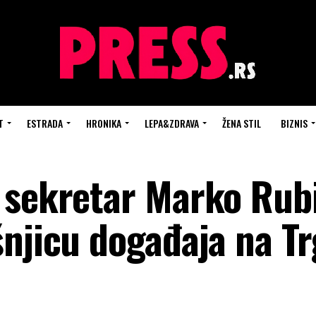
T
ESTRADA
HRONIKA
LEPA&ZDRAVA
ŽENA STIL
BIZNIS
 sekretar Marko Rub
šnjicu događaja na T