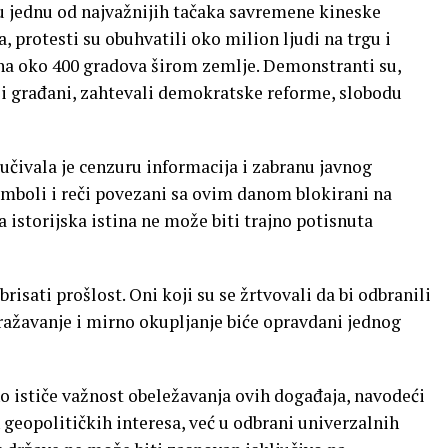
ju jednu od najvažnijih tačaka savremene kineske
 protesti su obuhvatili oko milion ljudi na trgu i
na oko 400 gradova širom zemlje. Demonstranti su,
i i građani, zahtevali demokratske reforme, slobodu
učivala je cenzuru informacija i zabranu javnog
simboli i reči povezani sa ovim danom blokirani na
da istorijska istina ne može biti trajno potisnuta
isati prošlost. Oni koji su se žrtvovali da bi odbranili
ražavanje i mirno okupljanje biće opravdani jednog
 ističe važnost obeležavanja ovih događaja, navodeći
h geopolitičkih interesa, već u odbrani univerzalnih