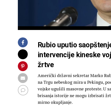
Rubio uputio saopšten
intervencije kineske vo
žrtve
Američki državni sekretar Marko Rub
na Trgu nebeskog mira u Pekingu, pod
vojske ugušili masovne proteste. U sa
brisanja istorije ne mogu izbrisati žr
mirno okupljanje.