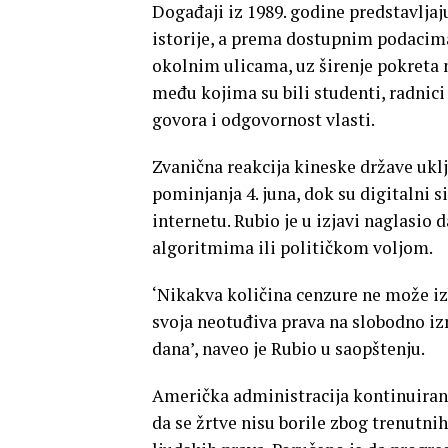
Događaji iz 1989. godine predstavlja
istorije, a prema dostupnim podacima,
okolnim ulicama, uz širenje pokreta 
među kojima su bili studenti, radnic
govora i odgovornost vlasti.
Zvanična reakcija kineske države uklj
pominjanja 4. juna, dok su digitalni 
internetu. Rubio je u izjavi naglasio 
algoritmima ili političkom voljom.
‘Nikakva količina cenzure ne može izbr
svoja neotuđiva prava na slobodno iz
dana’, naveo je Rubio u saopštenju.
Američka administracija kontinuirano
da se žrtve nisu borile zbog trenutni