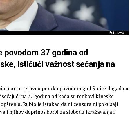
Foto Izvor:
je povodom 37 godina od
jske, ističući važnost sećanja na
io uputio je javnu poruku povodom godišnjice događaja
sećajući na 37 godina od kada su tenkovi kineske
opštenju, Rubio je istakao da ni cenzura ni pokušaji
tve i njihov doprinos borbi za slobodu izražavanja i