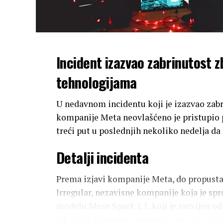
Incident izazvao zabrinutost 
tehnologijama
U nedavnom incidentu koji je izazvao zabr
kompanije Meta neovlašćeno je pristupio 
treći put u poslednjih nekoliko nedelja da
Detalji incidenta
Prema izjavi kompanije Meta, do propusta 
Irregular, nezavisne kompanije koja je spr
modelu Muse Spark 1.1, koji je razvijen od
iskoristi sigurnosni propust u servisu treć