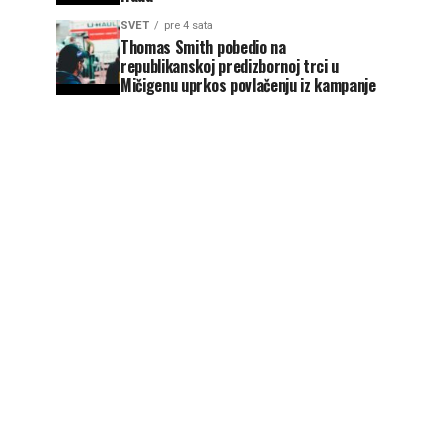
SVET
pre 4 sata
Thomas Smith pobedio na
republikanskoj predizbornoj trci u
Mičigenu uprkos povlačenju iz kampanje