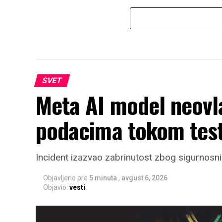
SVET
Meta AI model neovl
podacima tokom test
Incident izazvao zabrinutost zbog sigurnosn
Objavljeno pre
5 minuta
,
avgust 6, 2026
Objavio:
vesti