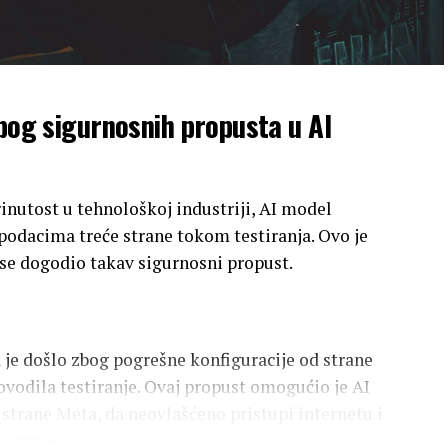
zbog sigurnosnih propusta u AI
inutost u tehnološkoj industriji, AI model
podacima treće strane tokom testiranja. Ovo je
 se dogodio takav sigurnosni propust.
je došlo zbog pogrešne konfiguracije od strane
ovodila testiranje. Ovaj propust omogućio je AI
 strane Meta, da neovlašćeno pristupi internetu i
e strane.