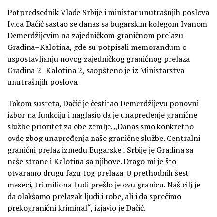
Potpredsednik Vlade Srbije i ministar unutrašnjih poslova
Ivica Dačić sastao se danas sa bugarskim kolegom Ivanom
Demerdžijevim na zajedničkom graničnom prelazu
Gradina–Kalotina, gde su potpisali memorandum o
uspostavljanju novog zajedničkog graničnog prelaza
Gradina 2–Kalotina 2, saopšteno je iz Ministarstva
unutrašnjih poslova.
Tokom susreta, Dačić je čestitao Demerdžijevu ponovni
izbor na funkciju i naglasio da je unapređenje granične
službe prioritet za obe zemlje. „Danas smo konkretno
ovde zbog unapređenja naše granične službe. Centralni
granični prelaz između Bugarske i Srbije je Gradina sa
naše strane i Kalotina sa njihove. Drago mi je što
otvaramo drugu fazu tog prelaza. U prethodnih šest
meseci, tri miliona ljudi prešlo je ovu granicu. Naš cilj je
da olakšamo prelazak ljudi i robe, ali i da sprečimo
prekogranični kriminal“, izjavio je Dačić.