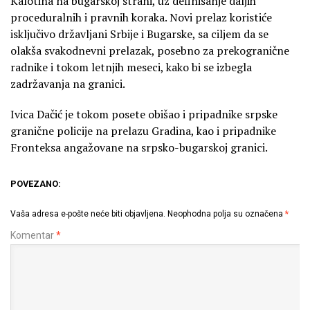
Kalotina na bugarskoj strani, uz definisanje daljih
proceduralnih i pravnih koraka. Novi prelaz koristiće
isključivo državljani Srbije i Bugarske, sa ciljem da se
olakša svakodnevni prelazak, posebno za prekogranične
radnike i tokom letnjih meseci, kako bi se izbegla
zadržavanja na granici.
Ivica Dačić je tokom posete obišao i pripadnike srpske
granične policije na prelazu Gradina, kao i pripadnike
Fronteksa angažovane na srpsko-bugarskoj granici.
POVEZANO:
Vaša adresa e-pošte neće biti objavljena.
Neophodna polja su označena
*
Komentar
*