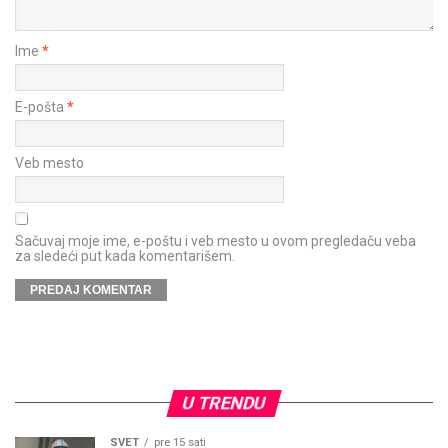
Ime
*
E-pošta
*
Veb mesto
Sačuvaj moje ime, e-poštu i veb mesto u ovom pregledaču veba
za sledeći put kada komentarišem.
U TRENDU
SVET
pre 15 sati