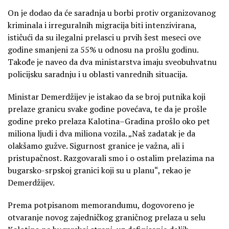
On je dodao da će saradnja u borbi protiv organizovanog
kriminala i irreguralnih migracija biti intenzivirana,
ističući da su ilegalni prelasci u prvih šest meseci ove
godine smanjeni za 55% u odnosu na prošlu godinu.
Takođe je naveo da dva ministarstva imaju sveobuhvatnu
policijsku saradnju i u oblasti vanrednih situacija.
Ministar Demerdžijev je istakao da se broj putnika koji
prelaze granicu svake godine povećava, te da je prošle
godine preko prelaza Kalotina–Gradina prošlo oko pet
miliona ljudi i dva miliona vozila. „Naš zadatak je da
olakšamo gužve. Sigurnost granice je važna, ali i
pristupačnost. Razgovarali smo i o ostalim prelazima na
bugarsko-srpskoj granici koji su u planu“, rekao je
Demerdžijev.
Prema potpisanom memorandumu, dogovoreno je
otvaranje novog zajedničkog graničnog prelaza u selu