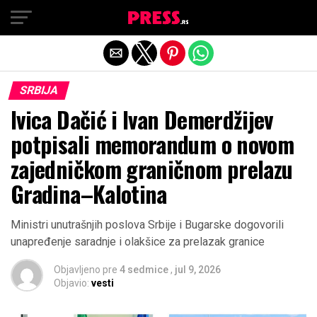
Exit mobile version
SRBIJA
Ivica Dačić i Ivan Demerdžijev
potpisali memorandum o novom
zajedničkom graničnom prelazu
Gradina–Kalotina
Ministri unutrašnjih poslova Srbije i Bugarske dogovorili
unapređenje saradnje i olakšice za prelazak granice
Objavljeno pre
4 sedmice
,
jul 9, 2026
Objavio:
vesti