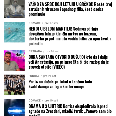
VAŽNO ZA SRBE KOJI LETUJU U GRČKOJ! Raste broj
zaraženih virusom Zapadnog Nila, šest osoba
preminulo
DOMAĆE
pre 17 sati
HEROJ U BELOM MANTILU! Sedmogodišnja
devojčica bila je klinički mrtva na bazenu,
doktorka je pet minuta vodila bitku za njen život i
pobedila
ESTRADA
pre 16 sati
BORA SANTANA OTVORIO DUŠU! Otkrio da i dalje
voli Anastasiju, pa priznao šta bi bio razlog da je
zauvek otpiše (VIDEO)
FUDBAL
pre 21 sat
Partizan dočekuje Tobol u trećem kolu
kvalifikacija za Ligu konferencije
DOMAĆE
pre 19 sati
DRAMA U 3 UJUTRU! Bomba eksplodirala ispred
zgrade na Zvezdari, mladić tvrdi: „Ponovo sam bio
meta!“