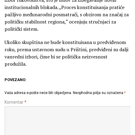
institucionalnih blokada. „Proces konstituisanja pratiće
pažljivo međunarodni posmatrači, s obzirom na značaj za
političku stabilnost regiona,“ ocenjuju stručnjaci za
politički sistem.
Ukoliko skupština ne bude konstituisana u predviđenom
roku, prema ustavnom sudu u Prištini, predviđeni su dalji
vanredni izbori, čime bi se politička neizvesnost
produžila.
POVEZANO:
Vaša adresa e-pošte neće biti objavljena.
Neophodna polja su označena
*
Komentar
*