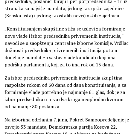
predsednika, poslanici biraju i pet potpredsednika – tri iz
stranaka sa najviše mandata, jednog iz srpske zajednice
(Srpska lista) i jednog iz ostalih nevećinskih zajednica.
„Konstituisanjem skupštine stiču se uslovi za formiranje
nove vlade i izbor predsednika privremenih institucija,“
navodi se u saopštenju centralne izborne komisije. Vršilac
dužnosti predsednika privremenih institucija potom
dodeljuje mandat za sastav vlade kandidatu koji ima
podršku parlamenta, koji za to ima rok od 15 dana.
Za izbor predsednika privremenih institucija skupština
raspolaže rokom od 60 dana od dana konstituisanja, a za
formiranje vlade potrebno je najmanje 61 glas, dok je za
izbor predsednika u prva dva kruga neophodan kvorum
od najmanje 80 poslanika.
Na izborima održanim 7. juna, Pokret Samoopredeljenje je
osvojio 53 mandata, Demokratska partija Kosova 22,
Demokratski savez Kosova 18, a Alijansa za budućnost