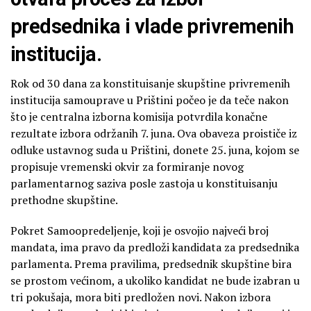
predsednika i vlade privremenih
institucija.
Rok od 30 dana za konstituisanje skupštine privremenih
institucija samouprave u Prištini počeo je da teče nakon
što je centralna izborna komisija potvrdila konačne
rezultate izbora održanih 7. juna. Ova obaveza proističe iz
odluke ustavnog suda u Prištini, donete 25. juna, kojom se
propisuje vremenski okvir za formiranje novog
parlamentarnog saziva posle zastoja u konstituisanju
prethodne skupštine.
Pokret Samoopredeljenje, koji je osvojio najveći broj
mandata, ima pravo da predloži kandidata za predsednika
parlamenta. Prema pravilima, predsednik skupštine bira
se prostom većinom, a ukoliko kandidat ne bude izabran u
tri pokušaja, mora biti predložen novi. Nakon izbora