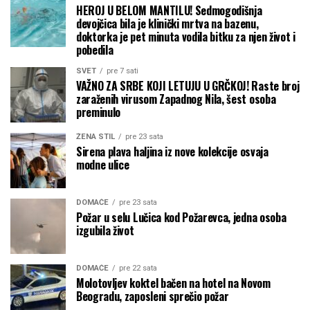
HEROJ U BELOM MANTILU! Sedmogodišnja
devojčica bila je klinički mrtva na bazenu,
doktorka je pet minuta vodila bitku za njen život i
pobedila
SVET
pre 7 sati
VAŽNO ZA SRBE KOJI LETUJU U GRČKOJ! Raste broj
zaraženih virusom Zapadnog Nila, šest osoba
preminulo
ŽENA STIL
pre 23 sata
Sirena plava haljina iz nove kolekcije osvaja
modne ulice
DOMAĆE
pre 23 sata
Požar u selu Lučica kod Požarevca, jedna osoba
izgubila život
DOMAĆE
pre 22 sata
Molotovljev koktel bačen na hotel na Novom
Beogradu, zaposleni sprečio požar