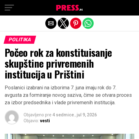
Exit mobile version
POLITIKA
Počeo rok za konstituisanje
skupštine privremenih
institucija u Prištini
Poslanici izabrani na izborima 7. juna imaju rok do 7.
avgusta za formiranje novog saziva, čime se otvara proces
za izbor predsednika i vlade privremenih institucija.
Objavljeno pre
4 sedmice
,
jul 9, 2026
Objavio:
vesti