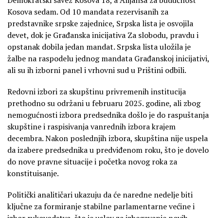
Kosova sedam. Od 10 mandata rezervisanih za
predstavnike srpske zajednice, Srpska lista je osvojila
devet, dok je Građanska inicijativa Za slobodu, pravdu i
opstanak dobila jedan mandat. Srpska lista uložila je
žalbe na raspodelu jednog mandata Građanskoj inicijativi,
ali su ih izborni panel i vrhovni sud u Prištini odbili.
Redovni izbori za skupštinu privremenih institucija
prethodno su održani u februaru 2025. godine, ali zbog
nemogućnosti izbora predsednika došlo je do raspuštanja
skupštine i raspisivanja vanrednih izbora krajem
decembra. Nakon poslednjih izbora, skupština nije uspela
da izabere predsednika u predviđenom roku, što je dovelo
do nove pravne situacije i početka novog roka za
konstituisanje.
Politički analitičari ukazuju da će naredne nedelje biti
ključne za formiranje stabilne parlamentarne većine i
izbor rukovodstva, što je uslov za izbegavanje novih