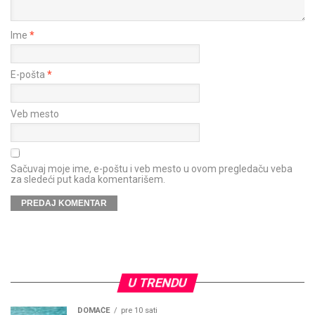
Ime
*
E-pošta
*
Veb mesto
Sačuvaj moje ime, e-poštu i veb mesto u ovom pregledaču veba
za sledeći put kada komentarišem.
U TRENDU
DOMAĆE
pre 10 sati