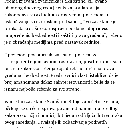
Prema izjavama zvaničnika iz Skupštine, cilj ovako
obimnog dnevnog reda je efikasnija adaptacija
zakonodavstva aktuelnim društvenim potrebama i
usklađivanje sa evropskim praksama. „Ovo zasedanje je
prilika da kroz široku raspravu poslanici doprinesu
unapređenju bezbednosti i zaštiti prava građana“, rečeno
je u obraćanju medijima pred nastavak sednice.
Opozicioni poslanici ukazali su na potrebu za
transparentnijom javnom raspravom, posebno kada su u
pitanju zakonska rešenja koja direktno utiču na prava
građana i bezbednost. Predstavnici vlasti istakli su da je
broj amandmana dokaz zainteresovanosti i želje da se
iznađu najbolja rešenja za sve strane.
Vanredno zasedanje Skupštine Srbije započeto je 6. jula, a
očekuje se da će rasprava po amandmanima na predlog
zakona o oružju i municiji biti jedan od ključnih trenutaka
ovog zasedanja. Usvajanje ili odbacivanje podnetih