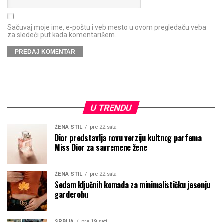
Sačuvaj moje ime, e-poštu i veb mesto u ovom pregledaču veba
za sledeći put kada komentarišem.
U TRENDU
ŽENA STIL
pre 22 sata
Dior predstavlja novu verziju kultnog parfema
Miss Dior za savremene žene
ŽENA STIL
pre 22 sata
Sedam ključnih komada za minimalističku jesenju
garderobu
SRBIJA
pre 19 sati