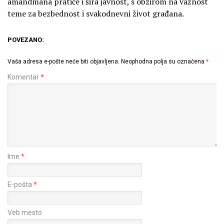
amandmana pratiće i šira javnost, s obzirom na važnost
teme za bezbednost i svakodnevni život građana.
POVEZANO:
Vaša adresa e-pošte neće biti objavljena.
Neophodna polja su označena
*
Komentar
*
Ime
*
E-pošta
*
Veb mesto