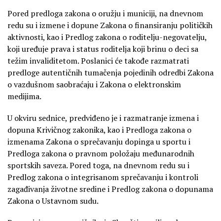
Pored predloga zakona o oružju i municiji, na dnevnom
redu su i izmene i dopune Zakona o finansiranju političkih
aktivnosti, kao i Predlog zakona o roditelju-negovatelju,
koji uređuje prava i status roditelja koji brinu o deci sa
težim invaliditetom. Poslanici će takođe razmatrati
predloge autentičnih tumačenja pojedinih odredbi Zakona
o vazdušnom saobraćaju i Zakona o elektronskim
medijima.
U okviru sednice, predviđeno je i razmatranje izmena i
dopuna Krivičnog zakonika, kao i Predloga zakona o
izmenama Zakona o sprečavanju dopinga u sportu i
Predloga zakona o pravnom položaju međunarodnih
sportskih saveza. Pored toga, na dnevnom redu su i
Predlog zakona o integrisanom sprečavanju i kontroli
zagađivanja životne sredine i Predlog zakona o dopunama
Zakona o Ustavnom sudu.