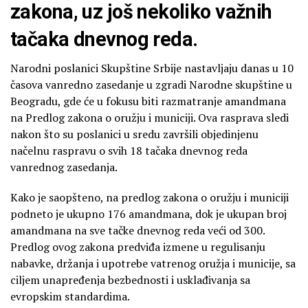
zakona, uz još nekoliko važnih
tačaka dnevnog reda.
Narodni poslanici Skupštine Srbije nastavljaju danas u 10
časova vanredno zasedanje u zgradi Narodne skupštine u
Beogradu, gde će u fokusu biti razmatranje amandmana
na Predlog zakona o oružju i municiji. Ova rasprava sledi
nakon što su poslanici u sredu završili objedinjenu
načelnu raspravu o svih 18 tačaka dnevnog reda
vanrednog zasedanja.
Kako je saopšteno, na predlog zakona o oružju i municiji
podneto je ukupno 176 amandmana, dok je ukupan broj
amandmana na sve tačke dnevnog reda veći od 300.
Predlog ovog zakona predviđa izmene u regulisanju
nabavke, držanja i upotrebe vatrenog oružja i municije, sa
ciljem unapređenja bezbednosti i usklađivanja sa
evropskim standardima.