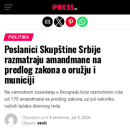
Exit mobile version
POLITIKA
Poslanici Skupštine Srbije
razmatraju amandmane na
predlog zakona o oružju i
municiji
Na vanrednom zasedanju u Beogradu biće razmotreno više
od 170 amandmana na predlog zakona, uz još nekoliko
važnih tačaka dnevnog reda.
Objavljeno pre
4 sedmice
,
jul 9, 2026
Objavio:
vesti