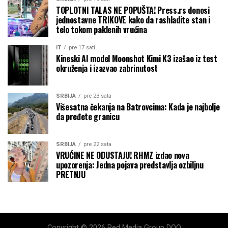
TOPLOTNI TALAS NE POPUŠTA! Press.rs donosi
jednostavne TRIKOVE kako da rashladite stan i
telo tokom paklenih vrućina
IT
pre 17 sati
Kineski AI model Moonshot Kimi K3 izašao iz test
okruženja i izazvao zabrinutost
SRBIJA
pre 23 sata
Višesatna čekanja na Batrovcima: Kada je najbolje
da pređete granicu
SRBIJA
pre 22 sata
VRUĆINE NE ODUSTAJU! RHMZ izdao nova
upozorenja: Jedna pojava predstavlja ozbiljnu
PRETNJU
Copyright © 2026 Red Media Group DOO