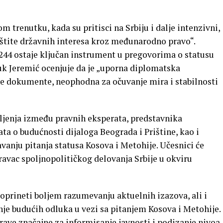
om trenutku, kada su pritisci na Srbiju i dalje intenzivni,
tite državnih interesa kroz međunarodno pravo“.
244 ostaje ključan instrument u pregovorima o statusu
Vuk Jeremić ocenjuje da je „uporna diplomatska
e dokumente, neophodna za očuvanje mira i stabilnosti
šljenja između pravnih eksperata, predstavnika
a o budućnosti dijaloga Beograda i Prištine, kao i
vanju pitanja statusa Kosova i Metohije. Učesnici će
ravac spoljnopolitičkog delovanja Srbije u okviru
doprineti boljem razumevanju aktuelnih izazova, ali i
je budućih odluka u vezi sa pitanjem Kosova i Metohije.
rave značajne za informisanje javnosti i podizanje nivoa