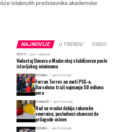
ešće istaknutih predstavnika akademske
NAJNOVIJE
U TRENDU
VIDEO
VESTI
pre 1 sekund
Vodostaj Dunava u Mađarskoj stabilizovan posle
istorijskog minimuma
FUDBAL
pre 4 minuta
Ferran Torres na meti PSG-a,
Barselona traži najmanje 50 miliona
evra
DOMAĆE
pre 5 minuta
Rad na vrućini dobija zakonske
smernice, poslodavci obavezni da
prilagode uslove
FUDBAL
pre 9 minuta