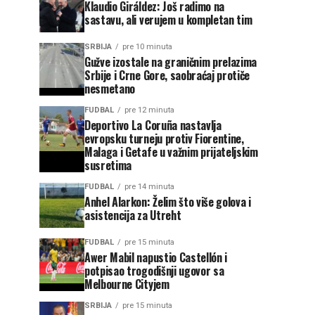
Klaudio Giráldez: Još radimo na
sastavu, ali verujem u kompletan tim
SRBIJA
pre 10 minuta
Gužve izostale na graničnim prelazima
Srbije i Crne Gore, saobraćaj protiče
nesmetano
FUDBAL
pre 12 minuta
Deportivo La Coruña nastavlja
evropsku turneju protiv Fiorentine,
Malaga i Getafe u važnim prijateljskim
susretima
FUDBAL
pre 14 minuta
Anhel Alarkon: Želim što više golova i
asistencija za Utreht
FUDBAL
pre 15 minuta
Awer Mabil napustio Castellón i
potpisao trogodišnji ugovor sa
Melbourne Cityjem
SRBIJA
pre 15 minuta