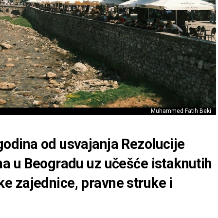
Muhammed Fatih Beki
odina od usvajanja Rezolucije
na u Beogradu uz učešće istaknutih
 zajednice, pravne struke i