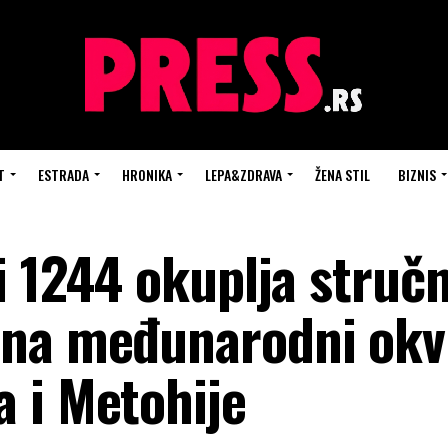
T
ESTRADA
HRONIKA
LEPA&ZDRAVA
ŽENA STIL
BIZNIS
i 1244 okuplja struč
na međunarodni okvi
 i Metohije