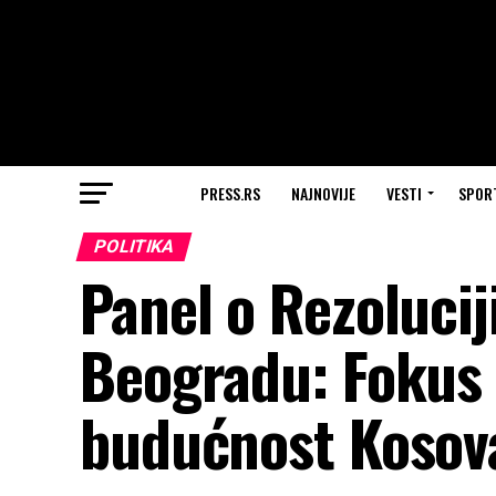
PRESS.RS
NAJNOVIJE
VESTI
SPOR
POLITIKA
Panel o Rezolucij
Beogradu: Fokus 
budućnost Kosova