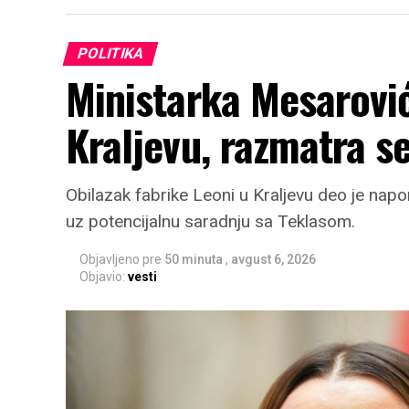
POLITIKA
Ministarka Mesarović
Kraljevu, razmatra s
Obilazak fabrike Leoni u Kraljevu deo je napor
uz potencijalnu saradnju sa Teklasom.
Objavljeno pre
50 minuta
,
avgust 6, 2026
Objavio:
vesti