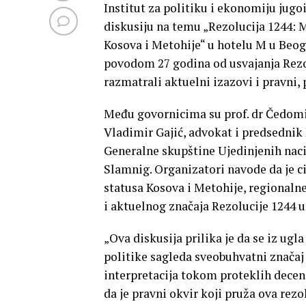
Institut za politiku i ekonomiju jugo
diskusiju na temu „Rezolucija 1244: 
Kosova i Metohije“ u hotelu M u Beog
povodom 27 godina od usvajanja Rezol
razmatrali aktuelni izazovi i pravni,
Među govornicima su prof. dr Čedomir
Vladimir Gajić, advokat i predsednik 
Generalne skupštine Ujedinjenih naci
Slamnig. Organizatori navode da je 
statusa Kosova i Metohije, regionaln
i aktuelnog značaja Rezolucije 1244
„Ova diskusija prilika je da se iz ug
politike sagleda sveobuhvatni značaj R
interpretacija tokom proteklih deceni
da je pravni okvir koji pruža ova rezo