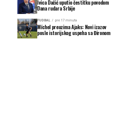
Ivica Dačić uputio čestitku povodom
Dana rudara Srbije
FUDBAL
pre 17 minuta
Míchel preuzima Ajaks: Novi izazov
posle istorijskog uspeha sa Đironom