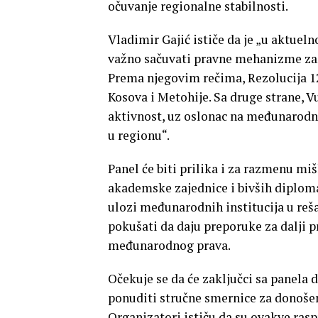
očuvanje regionalne stabilnosti.
Vladimir Gajić ističe da je „u aktueln
važno sačuvati pravne mehanizme zaš
Prema njegovim rečima, Rezolucija 1
Kosova i Metohije. Sa druge strane, 
aktivnost, uz oslonac na međunarodn
u regionu“.
Panel će biti prilika i za razmenu mi
akademske zajednice i bivših diplomat
ulozi međunarodnih institucija u reša
pokušati da daju preporuke za dalji p
međunarodnog prava.
Očekuje se da će zaključci sa panela 
ponuditi stručne smernice za donošen
Organizatori ističu da su ovakve rasp