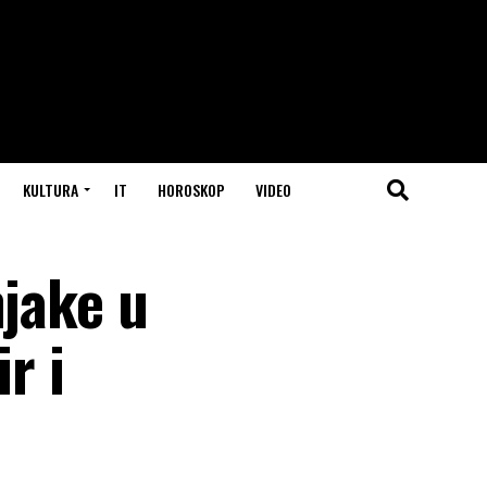
KULTURA
IT
HOROSKOP
VIDEO
njake u
r i