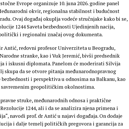
istočne Evrope organizuje 10. juna 2026. godine panel
Međunarodni okvir, regionalna stabilnost i budućnost
radu. Ovaj događaj okuplja vodeće stručnjake kako bi se,
ucije 1244 Saveta bezbednosti Ujedinjenih nacija,
 politički i regionalni značaj ovog dokumenta.
 Antić, redovni profesor Univerziteta u Beogradu,
Narodne stranke, kao i Vuk Jeremić, bivši predsednik
ja i iskusni diplomata. Panelom će moderirati Silvija
cilj skupa da se otvore pitanja međunarodnopravnog
e bezbednosti i perspektiva u odnosima na Balkanu, kao
 u savremenim geopolitičkim okolnostima.
la pravne struke, međunarodnih odnosa i praktične
ezolucije 1244, ali i da se analizira njena primena i
ja“, navodi prof. dr Antić u najavi događaja. On dodaje
lucija i dalje temelj političkih pregovora i garancija za