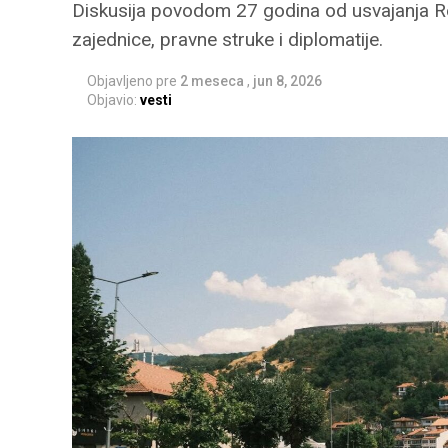
Diskusija povodom 27 godina od usvajanja R
zajednice, pravne struke i diplomatije.
Objavljeno pre
2 meseca
,
jun 8, 2026
Objavio:
vesti