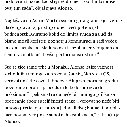
malo vratiš nazad kad stigneš do nje. Tako funkcioniše
ovaj tim sada“, objašnjava Alonso.
Naglašava da Aston Martin svesno gura granice jer veruje
da će upravo taj pristup doneti veći potencijal u
budućnosti: „Guramo bolid do limita svuda znajući da
bismo mogli koristiti poznatiju konfiguraciju radi većeg
instant učinka, ali sledimo ovu filozofiju jer verujemo da
ćemo tako otključati više performansi uskoro.“
Što se tiče same trke u Monaku, Alonso ističe važnost
slobodnih treninga za procenu šansi: „Ako ste u Q3,
verovatno ćete osvojiti bodove. Ali prvo moramo graditi
poverenje i pratiti proceduru kako bismo izvukli
maksimum.“ Ipak smatra da neće biti mnogo prilika za
preticanje zbog specifičnosti staze: „Verovatno neće biti
mnogo preticanja – možda jedno ili dva; konačni poredak
biće poznat već posle subotnjih kvalifikacija,“ zaključio je
Alonso.