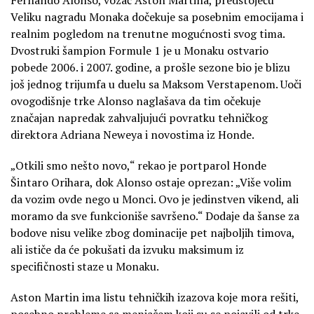
Veliku nagradu Monaka dočekuje sa posebnim emocijama i
realnim pogledom na trenutne mogućnosti svog tima.
Dvostruki šampion Formule 1 je u Monaku ostvario
pobede 2006. i 2007. godine, a prošle sezone bio je blizu
još jednog trijumfa u duelu sa Maksom Verstapenom. Uoči
ovogodišnje trke Alonso naglašava da tim očekuje
značajan napredak zahvaljujući povratku tehničkog
direktora Adriana Neweya i novostima iz Honde.
„Otkili smo nešto novo,“ rekao je portparol Honde
Šintaro Orihara, dok Alonso ostaje oprezan: „Više volim
da vozim ovde nego u Monci. Ovo je jedinstven vikend, ali
moramo da sve funkcioniše savršeno.“ Dodaje da šanse za
bodove nisu velike zbog dominacije pet najboljih timova,
ali ističe da će pokušati da izvuku maksimum iz
specifičnosti staze u Monaku.
Aston Martin ima listu tehničkih izazova koje mora rešiti,
posebno probleme sa menjačem koji su se pojavili od trke