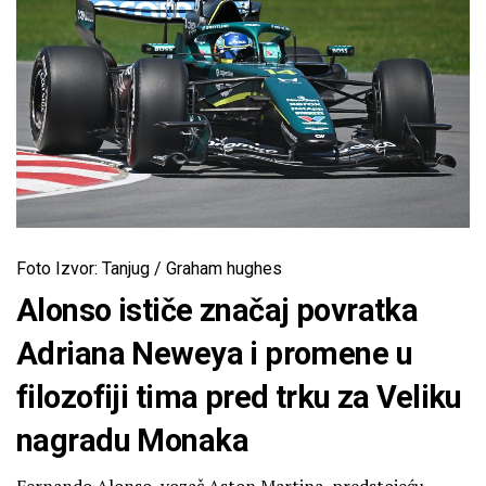
Foto Izvor: Tanjug / Graham hughes
Alonso ističe značaj povratka
Adriana Neweya i promene u
filozofiji tima pred trku za Veliku
nagradu Monaka
Fernando Alonso, vozač Aston Martina, predstojeću