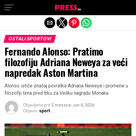
Exit mobile version
OSTALI SPORTOVI
Fernando Alonso: Pratimo
filozofiju Adriana Neweya za veći
napredak Aston Martina
Alonso ističe značaj povratka Adriana Neweya i promene u
filozofiji tima pred trku za Veliku nagradu Monaka
Objavljeno pre
2 meseca
,
jun 4, 2026
Objavio:
sport