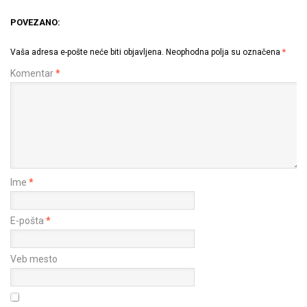
POVEZANO:
Vaša adresa e-pošte neće biti objavljena.
Neophodna polja su označena
*
Komentar
*
Ime
*
E-pošta
*
Veb mesto