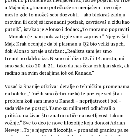
u Majamiju. „Imamo poteškoće sa menjačem i ovo nije
mesto gde to možeš sebi dozvoliti – ako blokiraš zadnju
osovinu ili dobiješ iznenadni potisak, završavaš u zidu kao
putnik“, istakao je Alonso i dodao: „To moramo popraviti
– Monako će nam pokazati gde smo zapravo.“ Njegov šef
Majk Krak ocenjuje da bi plasman u Q2 bio veliki uspeh,
dok Alonso ostaje uzdržan: „Realista sam jer smo
trenutno daleko iza. Nismo ni blizu 13. ili 14. mesta; mi
smo sada oko 20. ili 21., tako da nas čeka ozbiljan skok, ali
radimo na svim detaljima još od Kanade.“
Vozač iz Španije otkriva i detalje o tehničkim promenama
na bolidu: „Tražili smo četiri različite pozicije sedišta i
problem koji sam imao u Kanadi – neprijatnost i bol –
sada više ne postoji. Tamo su milimetri odlučivali o
pritisku na živac što znatno utiče na osetljivost tokom
vožnje.“ Sve to deo je nove filozofije koju donosi Adrian
Newey: „To je njegova filozofija – pronađeš granicu pa se