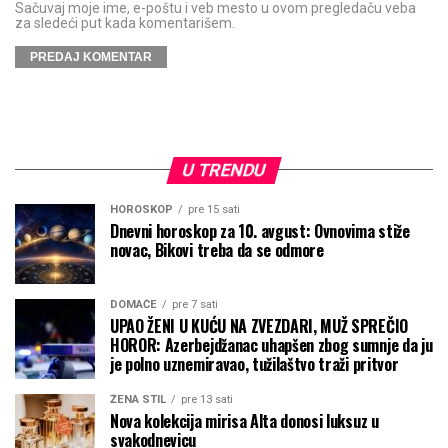
Sačuvaj moje ime, e-poštu i veb mesto u ovom pregledaču veba
za sledeći put kada komentarišem.
U TRENDU
HOROSKOP
pre 15 sati
Dnevni horoskop za 10. avgust: Ovnovima stiže
novac, Bikovi treba da se odmore
DOMAĆE
pre 7 sati
UPAO ŽENI U KUĆU NA ZVEZDARI, MUŽ SPREČIO
HOROR: Azerbejdžanac uhapšen zbog sumnje da ju
je polno uznemiravao, tužilaštvo traži pritvor
ŽENA STIL
pre 13 sati
Nova kolekcija mirisa Alta donosi luksuz u
svakodnevicu