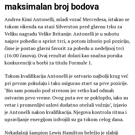
maksimalan broj bodova
Andrea Kimi Antonelli, mladi vozač Mercedesa, istakao se
tokom vikenda na stazi Silverston pred glavnu trku za
Veliku nagradu Velike Britanije. Antonelli je u subotu
najpre pobedio u sprint trci, a potom izborio pol poziciju,
čime je postao glavni favorit za pobedu u nedeljnoj trci
(16:00 časova). Ovaj rezultat dolazi kao snažna poruka
konkurenciji u borbi za titulu Formule 1.
Tokom kvalifikacija Antonelli je ostvario najbolji krug već
pri prvom pokušaju i tako osigurao start sa prve pozicije.
‘Bio sam pomalo pod stresom jer retko kad odmah
ostvarim prvo vreme. Ovog puta sve se poklopilo, iako su
vetar i promenljivi uslovi dodatno otežali vožnju’, izjavio
je Antonelli nakon kvalifikacija. Njegova kontrola ritma i
upravljanje energijom izdvojili su ga tokom celog dana.
Nekadašnji šampion Lewis Hamilton beležio je slabiji