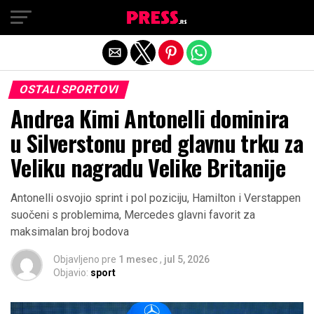
Exit mobile version
OSTALI SPORTOVI
Andrea Kimi Antonelli dominira
u Silverstonu pred glavnu trku za
Veliku nagradu Velike Britanije
Antonelli osvojio sprint i pol poziciju, Hamilton i Verstappen
suočeni s problemima, Mercedes glavni favorit za
maksimalan broj bodova
Objavljeno pre
1 mesec
,
jul 5, 2026
Objavio:
sport