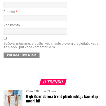
E-pošta
*
Veb mesto
Sačuvaj moje ime, e-poštu i veb mesto u ovom pregledaču veba
za sledeći put kada komentarišem.
U TRENDU
ŽENA STIL
pre 24 sata
Hejli Biber donosi trend plavih noktiju kao letnji
modni hit