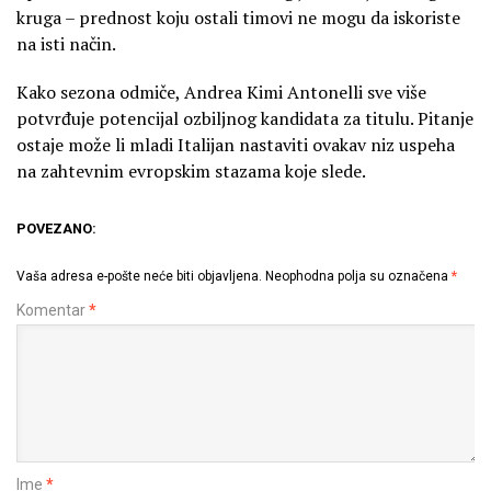
kruga – prednost koju ostali timovi ne mogu da iskoriste
na isti način.
Kako sezona odmiče, Andrea Kimi Antonelli sve više
potvrđuje potencijal ozbiljnog kandidata za titulu. Pitanje
ostaje može li mladi Italijan nastaviti ovakav niz uspeha
na zahtevnim evropskim stazama koje slede.
POVEZANO:
Vaša adresa e-pošte neće biti objavljena.
Neophodna polja su označena
*
Komentar
*
Ime
*