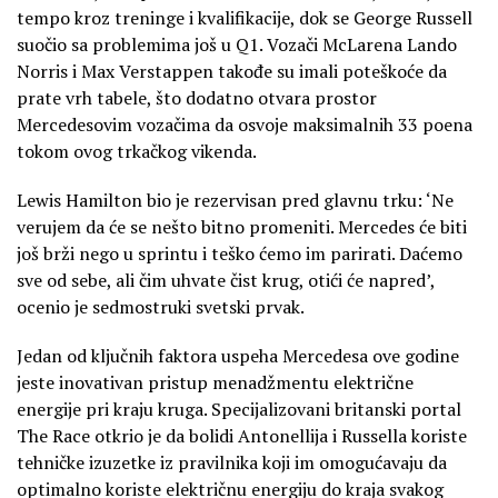
tempo kroz treninge i kvalifikacije, dok se George Russell
suočio sa problemima još u Q1. Vozači McLarena Lando
Norris i Max Verstappen takođe su imali poteškoće da
prate vrh tabele, što dodatno otvara prostor
Mercedesovim vozačima da osvoje maksimalnih 33 poena
tokom ovog trkačkog vikenda.
Lewis Hamilton bio je rezervisan pred glavnu trku: ‘Ne
verujem da će se nešto bitno promeniti. Mercedes će biti
još brži nego u sprintu i teško ćemo im parirati. Daćemo
sve od sebe, ali čim uhvate čist krug, otići će napred’,
ocenio je sedmostruki svetski prvak.
Jedan od ključnih faktora uspeha Mercedesa ove godine
jeste inovativan pristup menadžmentu električne
energije pri kraju kruga. Specijalizovani britanski portal
The Race otkrio je da bolidi Antonellija i Russella koriste
tehničke izuzetke iz pravilnika koji im omogućavaju da
optimalno koriste električnu energiju do kraja svakog