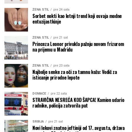
ŽENA STIL
pre 24 sata
Sorbet nokti kao letnji trend koji osvaja modne
entuzijastkinje
ŽENA STIL
pre 21 sat
Princeza Leonor privukla pažnju novom frizurom
na prijemu u Madridu
ŽENA STIL
pre 23 sata
Najbolje senke za oči za tamnu kožu: Vodič za
isticanje prirodne lepote
DOMAĆE
pre 22 sata
STRAVIČNA NESREĆA KOD ŠAPCA! Kamion udario
radnike, policija zatvorila put
SRBIJA
pre 21 sat
Novi lekovi znatno jeftiniji od 17. avgusta, država