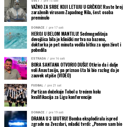
SVET
pre 15 sati
VAŽNO ZA SRBE KOJI LETUJU U GRČKOJ! Raste broj
zaraženih virusom Zapadnog Nila, šest osoba
preminulo
DOMAĆE
pre 17 sati
HEROJ U BELOM MANTILU! Sedmogodišnja
devojčica bila je klinički mrtva na bazenu,
doktorka je pet minuta vodila bitku za njen život i
pobedila
ESTRADA
pre 16 sati
BORA SANTANA OTVORIO DUŠU! Otkrio da i dalje
voli Anastasiju, pa priznao šta bi bio razlog da je
zauvek otpiše (VIDEO)
FUDBAL
pre 21 sat
Partizan dočekuje Tobol u trećem kolu
kvalifikacija za Ligu konferencije
DOMAĆE
pre 19 sati
DRAMA U 3 UJUTRU! Bomba eksplodirala ispred
zgrade na Zvezdari, mladić tvrdi: „Ponovo sam bio