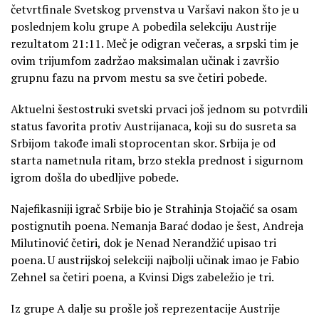
četvrtfinale Svetskog prvenstva u Varšavi nakon što je u
poslednjem kolu grupe A pobedila selekciju Austrije
rezultatom 21:11. Meč je odigran večeras, a srpski tim je
ovim trijumfom zadržao maksimalan učinak i završio
grupnu fazu na prvom mestu sa sve četiri pobede.
Aktuelni šestostruki svetski prvaci još jednom su potvrdili
status favorita protiv Austrijanaca, koji su do susreta sa
Srbijom takođe imali stoprocentan skor. Srbija je od
starta nametnula ritam, brzo stekla prednost i sigurnom
igrom došla do ubedljive pobede.
Najefikasniji igrač Srbije bio je Strahinja Stojačić sa osam
postignutih poena. Nemanja Barać dodao je šest, Andreja
Milutinović četiri, dok je Nenad Nerandžić upisao tri
poena. U austrijskoj selekciji najbolji učinak imao je Fabio
Zehnel sa četiri poena, a Kvinsi Digs zabeležio je tri.
Iz grupe A dalje su prošle još reprezentacije Austrije