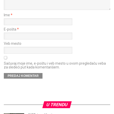
Ime
*
E-pošta
*
Veb mesto
Sačuvaj moje ime, e-poštu i veb mesto u ovom pregledaču veba
za sledeći put kada komentarišem.
U TRENDU