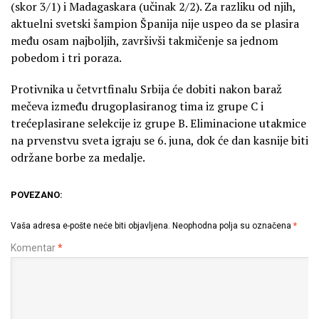
(skor 3/1) i Madagaskara (učinak 2/2). Za razliku od njih,
aktuelni svetski šampion Španija nije uspeo da se plasira
među osam najboljih, završivši takmičenje sa jednom
pobedom i tri poraza.
Protivnika u četvrtfinalu Srbija će dobiti nakon baraž
mečeva između drugoplasiranog tima iz grupe C i
trećeplasirane selekcije iz grupe B. Eliminacione utakmice
na prvenstvu sveta igraju se 6. juna, dok će dan kasnije biti
održane borbe za medalje.
POVEZANO:
Vaša adresa e-pošte neće biti objavljena.
Neophodna polja su označena
*
Komentar
*