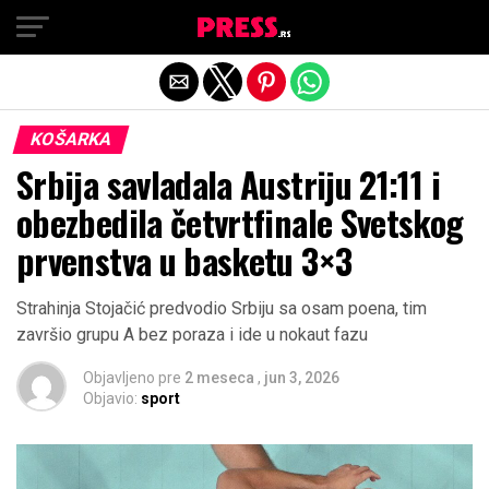
Exit mobile version
KOŠARKA
Srbija savladala Austriju 21:11 i
obezbedila četvrtfinale Svetskog
prvenstva u basketu 3×3
Strahinja Stojačić predvodio Srbiju sa osam poena, tim
završio grupu A bez poraza i ide u nokaut fazu
Objavljeno pre
2 meseca
,
jun 3, 2026
Objavio:
sport