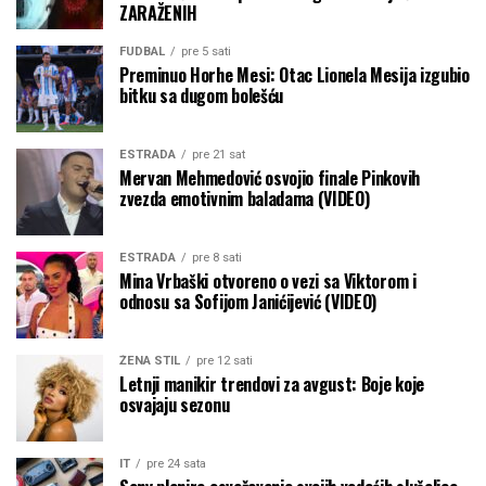
ZARAŽENIH
FUDBAL
pre 5 sati
Preminuo Horhe Mesi: Otac Lionela Mesija izgubio
bitku sa dugom bolešću
ESTRADA
pre 21 sat
Mervan Mehmedović osvojio finale Pinkovih
zvezda emotivnim baladama (VIDEO)
ESTRADA
pre 8 sati
Mina Vrbaški otvoreno o vezi sa Viktorom i
odnosu sa Sofijom Janićijević (VIDEO)
ŽENA STIL
pre 12 sati
Letnji manikir trendovi za avgust: Boje koje
osvajaju sezonu
IT
pre 24 sata