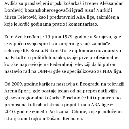
Avdića su proslavljeni srpski košarkaš i trener Aleksandar
Đorđević, bosanskohercegovački igrači Jusuf Nurkić i
Mirza Teletović, kao i predstavnici ABA lige, takmičenja
koje je Avdić godinama pratio i komentarisao.
Edin Avdić rođen je 19. juna 1979. godine u Sarajevu, gde
je započeo svoju sportsku karijeru igrajući za mlađe
selekcije KK Bosna. Nakon što je diplomirao novinarstvo
na Fakultetu političkih nauka, svoje prve profesionalne
korake napravio je na Federalnoj televiziji da bi potom
nastavio rad na OBN-u gde se specijalizovao za NBA ligu.
Od 2009. godine karijeru nastavlja u Beogradu na televiziji
Arena Sport, gde postaje jedan od najprepoznatljivijih
glasova regionalne košarke. Posebno će biti upamćen po
prenosima kultnih utakmica poput finala ABA lige iz
2010. godine između Partizana i Cibone, koje je odlučeno
istorijskom trojkom Dušana Kecmana.