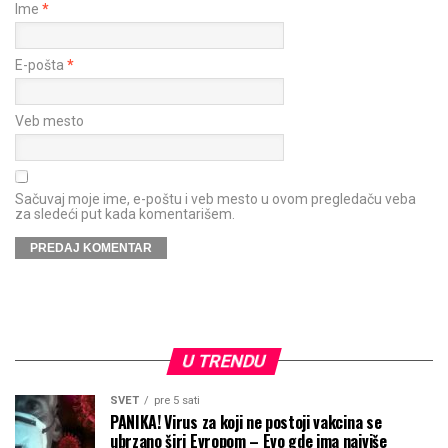
Ime
*
E-pošta
*
Veb mesto
Sačuvaj moje ime, e-poštu i veb mesto u ovom pregledaču veba
za sledeći put kada komentarišem.
U TRENDU
SVET
pre 5 sati
PANIKA! Virus za koji ne postoji vakcina se
ubrzano širi Evropom – Evo gde ima najviše