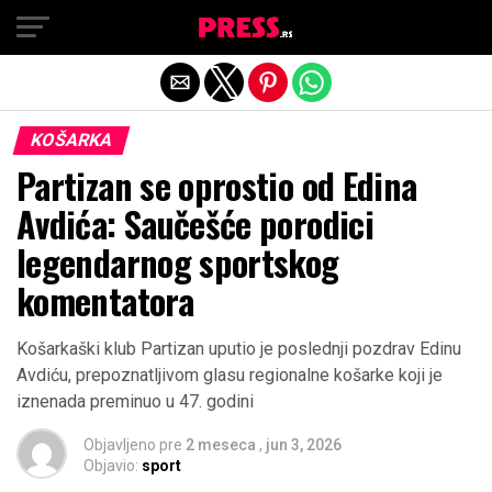
Exit mobile version
KOŠARKA
Partizan se oprostio od Edina
Avdića: Saučešće porodici
legendarnog sportskog
komentatora
Košarkaški klub Partizan uputio je poslednji pozdrav Edinu
Avdiću, prepoznatljivom glasu regionalne košarke koji je
iznenada preminuo u 47. godini
Objavljeno pre
2 meseca
,
jun 3, 2026
Objavio:
sport