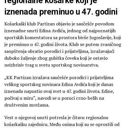
regionalne košarke koji je
iznenada preminuo u 47. godini
Košarkaški klub Partizan objavio je saučešće povodom
iznenadne smrti Edina Avdića, jednog od najpoznatijih
sportskih komentatora sa prostora bivše Jugoslavije, koji
je preminuo u 47. godini života. Klub se putem zvaničnog
saopštenja obratio porodici i prijateljima, izražavajući
duboko žaljenje zbog gubitka čoveka koji je ostavio
neizbrisiv trag u svetu sportskog novinarstva.
„KK Partizan izražava saučešće porodici i prijateljima
velikog sportskog novinara Edina Avdića koji je danas
iznenada napustio ovaj svet u 47. godini života. Edine,
počivaj u miru“, navodi se u poruci crno-belih na
društvenim mrežama.
Vest o njegovoj smrti potresla je čitavu regionalnu
košarkašku zajednicu. Među onima koji su se oprostili od