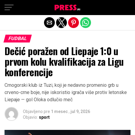
Exit mobile version
FUDBAL
Dečić poražen od Liepaje 1:0 u
prvom kolu kvalifikacija za Ligu
konferencije
Crnogorski klub iz Tuzi, koji je nedavno promenio grb u
crveno-crne boje, nije iskoristio igrača više protiv letonske
Liepaje — gol Oloka odlučio meč
Objavljeno pre
1 mesec
,
jul 9, 2026
Objavio:
sport