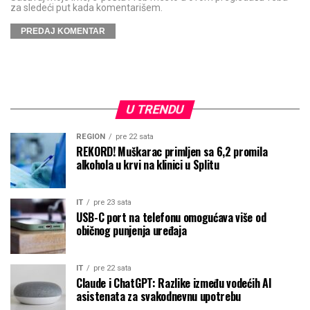
za sledeći put kada komentarišem.
U TRENDU
REGION
pre 22 sata
REKORD! Muškarac primljen sa 6,2 promila
alkohola u krvi na klinici u Splitu
IT
pre 23 sata
USB-C port na telefonu omogućava više od
običnog punjenja uređaja
IT
pre 22 sata
Claude i ChatGPT: Razlike između vodećih AI
asistenata za svakodnevnu upotrebu