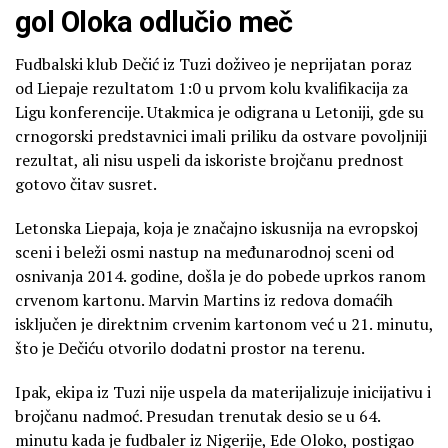
gol Oloka odlučio meč
Fudbalski klub Dečić iz Tuzi doživeo je neprijatan poraz
od Liepaje rezultatom 1:0 u prvom kolu kvalifikacija za
Ligu konferencije. Utakmica je odigrana u Letoniji, gde su
crnogorski predstavnici imali priliku da ostvare povoljniji
rezultat, ali nisu uspeli da iskoriste brojčanu prednost
gotovo čitav susret.
Letonska Liepaja, koja je značajno iskusnija na evropskoj
sceni i beleži osmi nastup na međunarodnoj sceni od
osnivanja 2014. godine, došla je do pobede uprkos ranom
crvenom kartonu. Marvin Martins iz redova domaćih
isključen je direktnim crvenim kartonom već u 21. minutu,
što je Dečiću otvorilo dodatni prostor na terenu.
Ipak, ekipa iz Tuzi nije uspela da materijalizuje inicijativu i
brojčanu nadmoć. Presudan trenutak desio se u 64.
minutu kada je fudbaler iz Nigerije, Ede Oloko, postigao