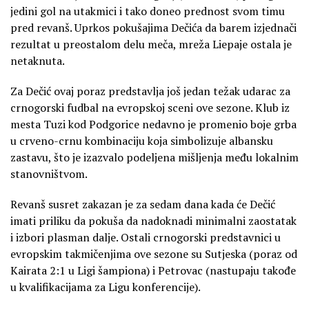
jedini gol na utakmici i tako doneo prednost svom timu
pred revanš. Uprkos pokušajima Dečića da barem izjednači
rezultat u preostalom delu meča, mreža Liepaje ostala je
netaknuta.
Za Dečić ovaj poraz predstavlja još jedan težak udarac za
crnogorski fudbal na evropskoj sceni ove sezone. Klub iz
mesta Tuzi kod Podgorice nedavno je promenio boje grba
u crveno-crnu kombinaciju koja simbolizuje albansku
zastavu, što je izazvalo podeljena mišljenja među lokalnim
stanovništvom.
Revanš susret zakazan je za sedam dana kada će Dečić
imati priliku da pokuša da nadoknadi minimalni zaostatak
i izbori plasman dalje. Ostali crnogorski predstavnici u
evropskim takmičenjima ove sezone su Sutjeska (poraz od
Kairata 2:1 u Ligi šampiona) i Petrovac (nastupaju takođe
u kvalifikacijama za Ligu konferencije).