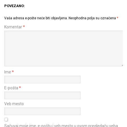
POVEZANO:
Vaša adresa e-pošte neće biti objavljena.
Neophodna polja su označena
*
Komentar
*
Ime
*
E-pošta
*
Veb mesto
Sačuvaj moje ime, e-poštu i veb mesto u ovom pregledaču veba