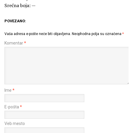
Srećna boja: —
POVEZANO:
Vaša adresa e-pošte neće biti objavljena.
Neophodna polja su označena
*
Komentar
*
Ime
*
E-pošta
*
Veb mesto