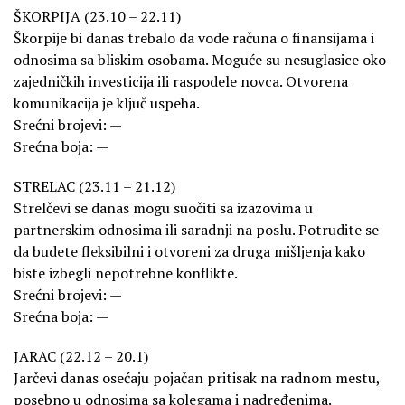
ŠKORPIJA (23.10 – 22.11)
Škorpije bi danas trebalo da vode računa o finansijama i
odnosima sa bliskim osobama. Moguće su nesuglasice oko
zajedničkih investicija ili raspodele novca. Otvorena
komunikacija je ključ uspeha.
Srećni brojevi: —
Srećna boja: —
STRELAC (23.11 – 21.12)
Strelčevi se danas mogu suočiti sa izazovima u
partnerskim odnosima ili saradnji na poslu. Potrudite se
da budete fleksibilni i otvoreni za druga mišljenja kako
biste izbegli nepotrebne konflikte.
Srećni brojevi: —
Srećna boja: —
JARAC (22.12 – 20.1)
Jarčevi danas osećaju pojačan pritisak na radnom mestu,
posebno u odnosima sa kolegama i nadređenima.