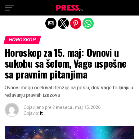
Exit mobile version
HOROSKOP
Horoskop za 15. maj: Ovnovi u
sukobu sa šefom, Vage uspešne
sa pravnim pitanjima
Ovnovi mogu očekivati tenzije na poslu, dok Vage briljiraju u
rešavanju pravnih izazova
Objavljeno pre
3 meseca
,
maj 15, 2026
Objavio:
it