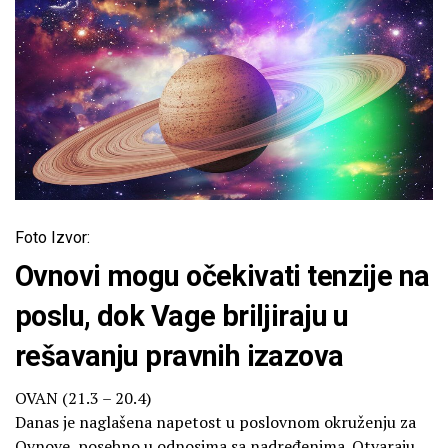
Foto Izvor:
Ovnovi mogu očekivati tenzije na
poslu, dok Vage briljiraju u
rešavanju pravnih izazova
OVAN (21.3 – 20.4)
Danas je naglašena napetost u poslovnom okruženju za
Ovnove, posebno u odnosima sa nadređenima. Otvaraju