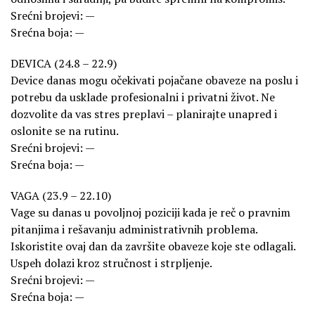
Srećni brojevi: —
Srećna boja: —
DEVICA (24.8 – 22.9)
Device danas mogu očekivati pojačane obaveze na poslu i
potrebu da usklade profesionalni i privatni život. Ne
dozvolite da vas stres preplavi – planirajte unapred i
oslonite se na rutinu.
Srećni brojevi: —
Srećna boja: —
VAGA (23.9 – 22.10)
Vage su danas u povoljnoj poziciji kada je reč o pravnim
pitanjima i rešavanju administrativnih problema.
Iskoristite ovaj dan da završite obaveze koje ste odlagali.
Uspeh dolazi kroz stručnost i strpljenje.
Srećni brojevi: —
Srećna boja: —