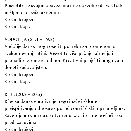
Posvetite se svojim obavezama i ne dozvolite da vas tuđe
mišljenje previše uznemiri.
Srećni brojevi: —
Srećna boja: —
VODOLIJA (21.1 – 19.2)
Vodolije danas mogu osetiti potrebu za promenom u
svakodnevnoj rutini. Posvetite više pažnje zdravlju i
pronađite vreme za odmor. Kreativni projekti mogu vam
doneti zadovoljstvo.
Srećni brojevi: —
Srećna boja: —
RIBE (20.2 – 20.3)
Ribe su danas emotivnije nego inače i sklone
preispitivanju odnosa sa porodicom i bliskim prijateljima.
Savetujemo vam da se otvoreno izrazite i ne povlačite se
pred izazovima.
Srećni brojevi: —