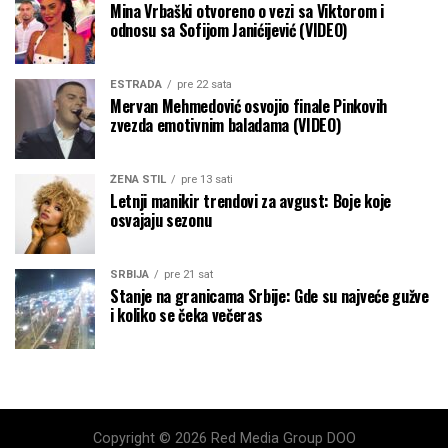
Mina Vrbaški otvoreno o vezi sa Viktorom i
odnosu sa Sofijom Janićijević (VIDEO)
ESTRADA
pre 22 sata
Mervan Mehmedović osvojio finale Pinkovih
zvezda emotivnim baladama (VIDEO)
ŽENA STIL
pre 13 sati
Letnji manikir trendovi za avgust: Boje koje
osvajaju sezonu
SRBIJA
pre 21 sat
Stanje na granicama Srbije: Gde su najveće gužve
i koliko se čeka večeras
Copyright © 2026 Red Media Group DOO