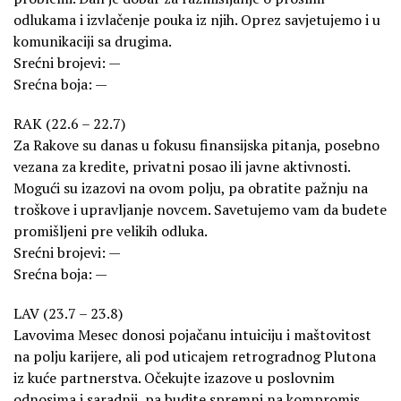
odlukama i izvlačenje pouka iz njih. Oprez savjetujemo i u
komunikaciji sa drugima.
Srećni brojevi: —
Srećna boja: —
RAK (22.6 – 22.7)
Za Rakove su danas u fokusu finansijska pitanja, posebno
vezana za kredite, privatni posao ili javne aktivnosti.
Mogući su izazovi na ovom polju, pa obratite pažnju na
troškove i upravljanje novcem. Savetujemo vam da budete
promišljeni pre velikih odluka.
Srećni brojevi: —
Srećna boja: —
LAV (23.7 – 23.8)
Lavovima Mesec donosi pojačanu intuiciju i maštovitost
na polju karijere, ali pod uticajem retrogradnog Plutona
iz kuće partnerstva. Očekujte izazove u poslovnim
odnosima i saradnji, pa budite spremni na kompromis.