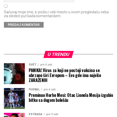
Sačuvaj moje ime, e-poštu i veb mesto u ovom pregledaču veba
za sledeći put kada komentarišem.
U TRENDU
SVET
pre 6 sati
PANIKA! Virus za koji ne postoji vakcina se
ubrzano širi Evropom – Evo gde ima najviše
ZARAŽENIH
FUDBAL
pre 6 sati
Preminuo Horhe Mesi: Otac Lionela Mesija izgubio
bitku sa dugom bolešću
ESTRADA
pre 9 sati