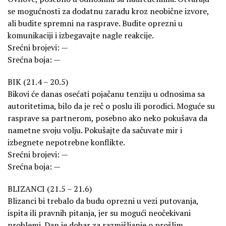
se mogućnosti za dodatnu zaradu kroz neobične izvore,
ali budite spremni na rasprave. Budite oprezni u
komunikaciji i izbegavajte nagle reakcije.
Srećni brojevi: —
Srećna boja: —
BIK (21.4 – 20.5)
Bikovi će danas osećati pojačanu tenziju u odnosima sa
autoritetima, bilo da je reč o poslu ili porodici. Moguće su
rasprave sa partnerom, posebno ako neko pokušava da
nametne svoju volju. Pokušajte da sačuvate mir i
izbegnete nepotrebne konflikte.
Srećni brojevi: —
Srećna boja: —
BLIZANCI (21.5 – 21.6)
Blizanci bi trebalo da budu oprezni u vezi putovanja,
ispita ili pravnih pitanja, jer su mogući neočekivani
problemi. Dan je dobar za razmišljanje o prošlim