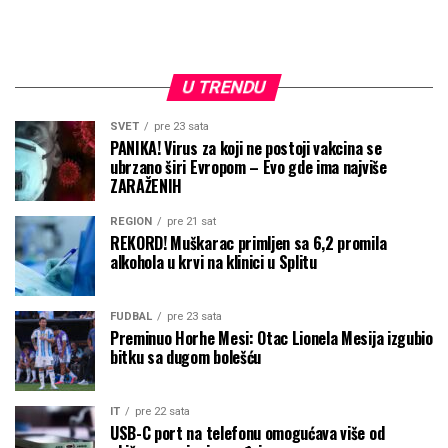
U TRENDU
SVET
pre 23 sata
PANIKA! Virus za koji ne postoji vakcina se
ubrzano širi Evropom – Evo gde ima najviše
ZARAŽENIH
REGION
pre 21 sat
REKORD! Muškarac primljen sa 6,2 promila
alkohola u krvi na klinici u Splitu
FUDBAL
pre 23 sata
Preminuo Horhe Mesi: Otac Lionela Mesija izgubio
bitku sa dugom bolešću
IT
pre 22 sata
USB-C port na telefonu omogućava više od