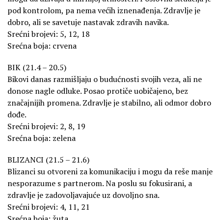
pod kontrolom, pa nema većih iznenađenja. Zdravlje je
dobro, ali se savetuje nastavak zdravih navika.
Srećni brojevi: 5, 12, 18
Srećna boja: crvena
BIK (21.4 – 20.5)
Bikovi danas razmišljaju o budućnosti svojih veza, ali ne
donose nagle odluke. Posao protiče uobičajeno, bez
značajnijih promena. Zdravlje je stabilno, ali odmor dobro
dođe.
Srećni brojevi: 2, 8, 19
Srećna boja: zelena
BLIZANCI (21.5 – 21.6)
Blizanci su otvoreni za komunikaciju i mogu da reše manje
nesporazume s partnerom. Na poslu su fokusirani, a
zdravlje je zadovoljavajuće uz dovoljno sna.
Srećni brojevi: 4, 11, 21
Srećna boja: žuta