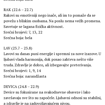
RAK (22.6 – 22.7)
Rakovi su emotivniji nego inače, ali im to pomaže da se
povežu s bliskim osobama. Na poslu nema većih promena.
Savetuje se lagana fizička aktivnost.
Srećni brojevi: 7, 13, 22
Srećna boja: bela
LAV (23.7 – 23.8)
Lavovi su danas puni energije i spremni za nove izazove. U
ljubavi vlada harmonija, dok posao zahteva nešto više
truda. Zdravlje je dobro, ali izbegavajte preterivanja.
Srećni brojevi: 1, 9, 14
Srećna boja: narandžasta
DEVICA (24.8 – 22.9)
Device su fokusirane na svakodnevne obaveze i lako
završavaju sve što su započele. Ljubavni odnosi su stabilni,
a zdravlje je na zadovoljavajućem nivou.