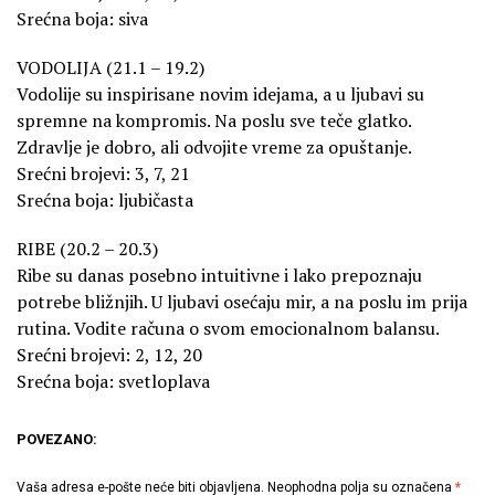
Srećna boja: siva
VODOLIJA (21.1 – 19.2)
Vodolije su inspirisane novim idejama, a u ljubavi su
spremne na kompromis. Na poslu sve teče glatko.
Zdravlje je dobro, ali odvojite vreme za opuštanje.
Srećni brojevi: 3, 7, 21
Srećna boja: ljubičasta
RIBE (20.2 – 20.3)
Ribe su danas posebno intuitivne i lako prepoznaju
potrebe bližnjih. U ljubavi osećaju mir, a na poslu im prija
rutina. Vodite računa o svom emocionalnom balansu.
Srećni brojevi: 2, 12, 20
Srećna boja: svetloplava
POVEZANO:
Vaša adresa e-pošte neće biti objavljena.
Neophodna polja su označena
*