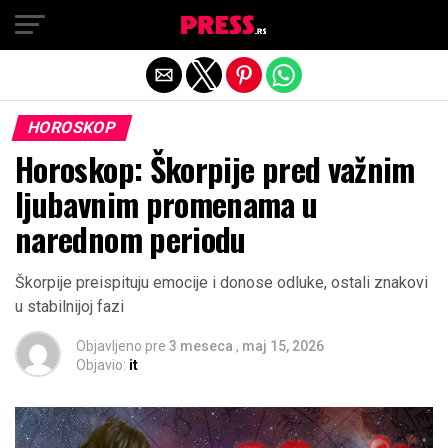
Exit mobile version
HOROSKOP
Horoskop: Škorpije pred važnim
ljubavnim promenama u
narednom periodu
Škorpije preispituju emocije i donose odluke, ostali znakovi
u stabilnijoj fazi
Objavljeno pre
3 meseca
,
maj 15, 2026
Objavio:
it