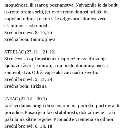
mogućnosti ili starog poznanstva. Najvažnije je da budu
iskrene prema sebi, jer ovo vreme donosi priliku da
započnu odnos koji im više odgovara i donosi veću
stabilnost i iskrenost.
Srećni brojevi: 8, 16, 23
Srećna boja: tamnoplava
STRELAC (23.11 – 21.12)
Strelčevi su optimistični i raspoloženi za druženje.
Ljubavni život je miran, a na poslu dominira osećaj
zadovoljstva. Održavajte aktivan način života.
Srećni brojevi: 5, 13, 24
Srećna boja: tirkizna
JARAC (22.12 – 20.1)
Jarčevi danas mogu da se oslone na podršku partnera ili
porodice. Posao je u fazi stabilnosti, dok zdravlje traži
pažnju na sitne tegobe. Pronađite vremena za odmor.
Srećni brojevi: 6, 14, 18