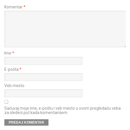
Komentar
*
Ime
*
E-pošta
*
Veb mesto
Sačuvaj moje ime, e-poštu i veb mesto u ovom pregledaču veba
za sledeći put kada komentarišem.