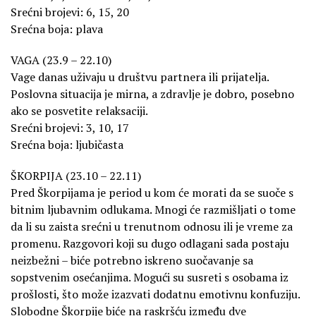
Srećni brojevi: 6, 15, 20
Srećna boja: plava
VAGA (23.9 – 22.10)
Vage danas uživaju u društvu partnera ili prijatelja.
Poslovna situacija je mirna, a zdravlje je dobro, posebno
ako se posvetite relaksaciji.
Srećni brojevi: 3, 10, 17
Srećna boja: ljubičasta
ŠKORPIJA (23.10 – 22.11)
Pred Škorpijama je period u kom će morati da se suoče s
bitnim ljubavnim odlukama. Mnogi će razmišljati o tome
da li su zaista srećni u trenutnom odnosu ili je vreme za
promenu. Razgovori koji su dugo odlagani sada postaju
neizbežni – biće potrebno iskreno suočavanje sa
sopstvenim osećanjima. Mogući su susreti s osobama iz
prošlosti, što može izazvati dodatnu emotivnu konfuziju.
Slobodne Škorpije biće na raskršću između dve