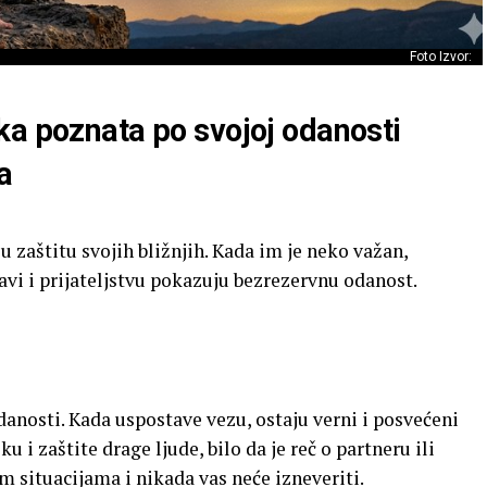
Foto Izvor:
ka poznata po svojoj odanosti
a
 u zaštitu svojih bližnjih. Kada im je neko važan,
bavi i prijateljstvu pokazuju bezrezervnu odanost.
odanosti. Kada uspostave vezu, ostaju verni i posvećeni
 i zaštite drage ljude, bilo da je reč o partneru ili
im situacijama i nikada vas neće izneveriti.