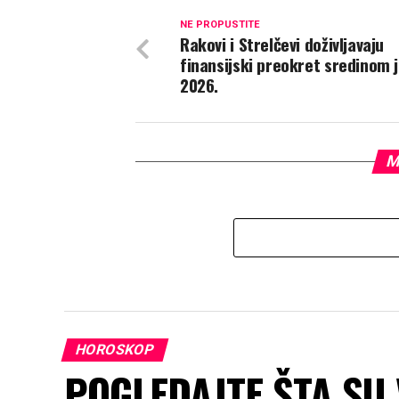
NE PROPUSTITE
Rakovi i Strelčevi doživljavaju
finansijski preokret sredinom 
2026.
M
HOROSKOP
POGLEDAJTE ŠTA SU