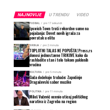
NAJNOVIJE
U TRENDU
VIDEO
FUDBAL
pre 17 sekundi
Ipswich Town troši rekordne sume na
pojačanja: Devet novih igrača za
povratak u elitu
SRBIJA
pre 2 minuta
TOPLOTNI TALAS NE POPUŠTA! Press.rs
donosi jednostavne TRIKOVE kako da
rashladite stan i telo tokom paklenih
vrućina
KULTURA
pre 5 minuta
Guča dočekuje trubače: Započinje
Dragačevski sabor muzike
POLITIKA
pre 11 minuta
Miloš Vučević ocenio uticaj političkog
narativa iz Zagreba na region