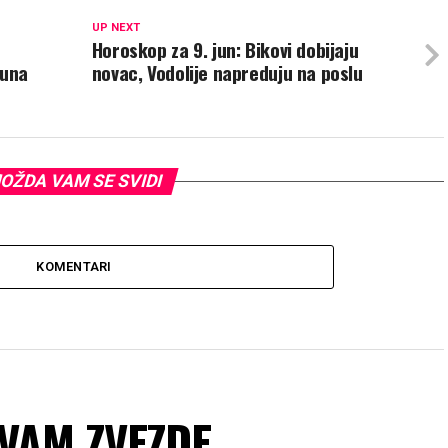
UP NEXT
Horoskop za 9. jun: Bikovi dobijaju
juna
novac, Vodolije napreduju na poslu
OŽDA VAM SE SVIDI
KOMENTARI
 VAM ZVEZDE