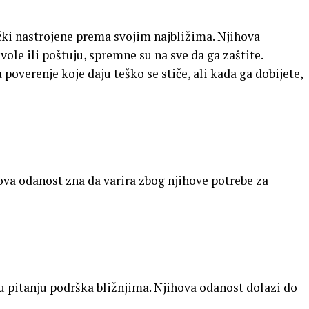
ički nastrojene prema svojim najbližima. Njihova
ole ili poštuju, spremne su na sve da ga zaštite.
 poverenje koje daju teško se stiče, ali kada ga dobijete,
jihova odanost zna da varira zbog njihove potrebe za
e u pitanju podrška bližnjima. Njihova odanost dolazi do