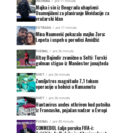
HRONIKA
pre 11 minuta
Majka i sin iz Beograda uhapšeni:
Osumnjičeni za planiranje likvidacije za
vračarski klan
ESTRADA
pre 11 minuta
Mina Naumović pokazala majku Zoru:
Lepota i uspeh u porodici Amidžić
FUDBAL
pre 26 minuta
Altay Bajindir zvanično u Selti: Turski
golman stigao iz Mančester junajteda
SVET
pre 26 minuta
Zemljotres magnitude 7,1 tokom
operacije u bolnici u Kumamotu
SVET
pre 26 minuta
Hantavirus andes otkriven kod putnika
iz Francuske, pojačan nadzor u Evropi
FUDBAL
pre 30 minuta
CONMEBOL šalje poruku FIFA-i: