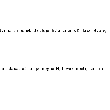
stvima, ali ponekad deluju distancirano. Kada se otvore,
emne da saslušaju i pomognu. Njihova empatija čini ih