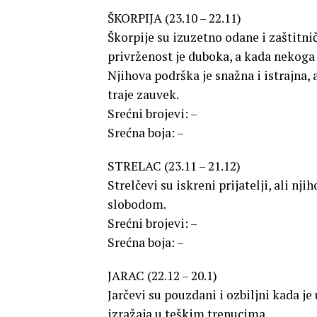
ŠKORPIJA (23.10 – 22.11)
Škorpije su izuzetno odane i zaštitn
privrženost je duboka, a kada nekoga v
Njihova podrška je snažna i istrajna, a
traje zauvek.
Srećni brojevi: –
Srećna boja: –
STRELAC (23.11 – 21.12)
Strelčevi su iskreni prijatelji, ali n
slobodom.
Srećni brojevi: –
Srećna boja: –
JARAC (22.12 – 20.1)
Jarčevi su pouzdani i ozbiljni kada j
izražaja u teškim trenucima.