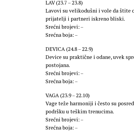
LAV (23.7 – 23.8)
Lavovi su velikodušni i vole da štite
prijatelji i partneri iskreno bliski.
Srećni brojevi: –
Srećna boja: –
DEVICA (24.8 – 22.9)
Device su praktične i odane, uvek sp
postojana.
Srećni brojevi: –
Srećna boja: –
VAGA (23.9 – 22.10)
Vage teže harmoniji i često su posre
podršku u teškim trenucima.
Srećni brojevi: –
Srećna boja: –