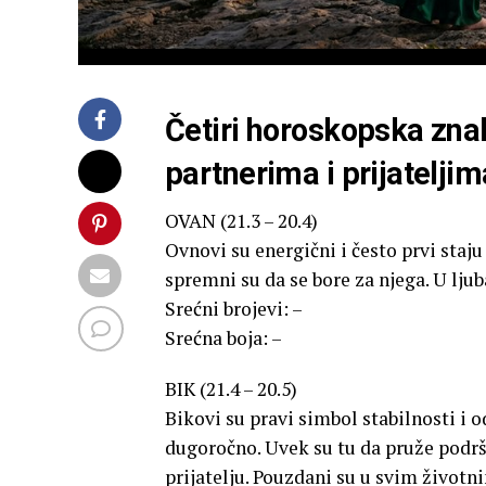
Četiri horoskopska zna
partnerima i prijateljim
OVAN (21.3 – 20.4)
Ovnovi su energični i često prvi staju
spremni su da se bore za njega. U lju
Srećni brojevi: –
Srećna boja: –
BIK (21.4 – 20.5)
Bikovi su pravi simbol stabilnosti i 
dugoročno. Uvek su tu da pruže podršku
prijatelju. Pouzdani su u svim životn