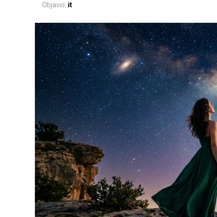
Objavio:
it