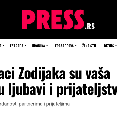
T
ESTRADA
HRONIKA
LEPA&ZDRAVA
ŽENA STIL
BIZNIS
aci Zodijaka su vaša
ljubavi i prijateljst
anosti partnerima i prijateljima