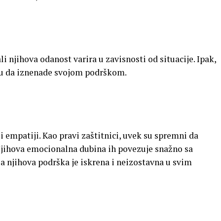
ali njihova odanost varira u zavisnosti od situacije. Ipak,
ju da iznenade svojom podrškom.
i empatiji. Kao pravi zaštitnici, uvek su spremni da
Njihova emocionalna dubina ih povezuje snažno sa
a njihova podrška je iskrena i neizostavna u svim