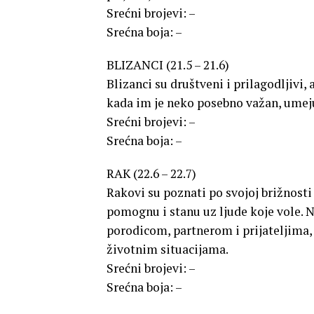
Srećni brojevi: –
Srećna boja: –
BLIZANCI (21.5 – 21.6)
Blizanci su društveni i prilagodljivi, 
kada im je neko posebno važan, ume
Srećni brojevi: –
Srećna boja: –
RAK (22.6 – 22.7)
Rakovi su poznati po svojoj brižnosti 
pomognu i stanu uz ljude koje vole. 
porodicom, partnerom i prijateljima, 
životnim situacijama.
Srećni brojevi: –
Srećna boja: –