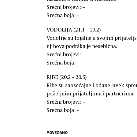
Srećni brojevi: –
Srećna boja: –
VODOLIJA (21.1 – 19.2)
Vodolije su lojalne u svojim prijatelj
njihova podrška je nesebična.
Srećni brojevi: –
Srećna boja: –
RIBE (20.2 – 20.3)
Ribe su saosećajne i odane, uvek spr
poželjnim prijateljima i partnerima.
Srećni brojevi: –
Srećna boja: –
POVEZANO