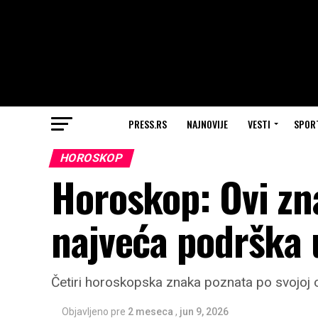
PRESS.RS
NAJNOVIJE
VESTI
SPOR
HOROSKOP
Horoskop: Ovi zn
najveća podrška u 
Četiri horoskopska znaka poznata po svojoj od
Objavljeno pre
2 meseca
,
jun 9, 2026