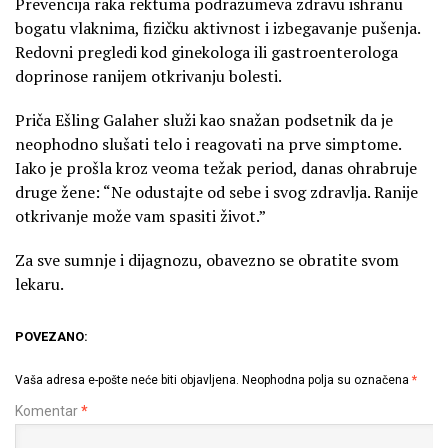
Prevencija raka rektuma podrazumeva zdravu ishranu
bogatu vlaknima, fizičku aktivnost i izbegavanje pušenja.
Redovni pregledi kod ginekologa ili gastroenterologa
doprinose ranijem otkrivanju bolesti.
Priča Ešling Galaher služi kao snažan podsetnik da je
neophodno slušati telo i reagovati na prve simptome.
Iako je prošla kroz veoma težak period, danas ohrabruje
druge žene: “Ne odustajte od sebe i svog zdravlja. Ranije
otkrivanje može vam spasiti život.”
Za sve sumnje i dijagnozu, obavezno se obratite svom
lekaru.
POVEZANO:
Vaša adresa e-pošte neće biti objavljena.
Neophodna polja su označena
*
Komentar
*