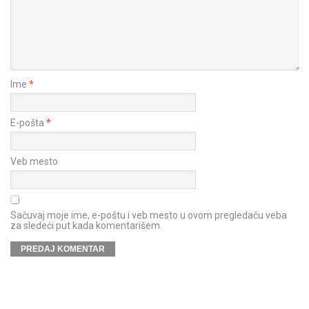
Ime
*
E-pošta
*
Veb mesto
Sačuvaj moje ime, e-poštu i veb mesto u ovom pregledaču veba
za sledeći put kada komentarišem.