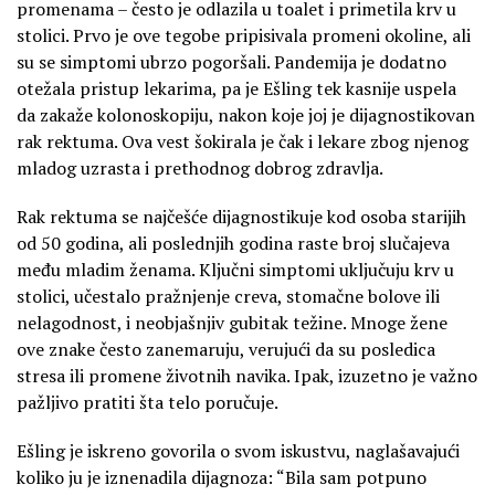
promenama – često je odlazila u toalet i primetila krv u
stolici. Prvo je ove tegobe pripisivala promeni okoline, ali
su se simptomi ubrzo pogoršali. Pandemija je dodatno
otežala pristup lekarima, pa je Ešling tek kasnije uspela
da zakaže kolonoskopiju, nakon koje joj je dijagnostikovan
rak rektuma. Ova vest šokirala je čak i lekare zbog njenog
mladog uzrasta i prethodnog dobrog zdravlja.
Rak rektuma se najčešće dijagnostikuje kod osoba starijih
od 50 godina, ali poslednjih godina raste broj slučajeva
među mladim ženama. Ključni simptomi uključuju krv u
stolici, učestalo pražnjenje creva, stomačne bolove ili
nelagodnost, i neobjašnjiv gubitak težine. Mnoge žene
ove znake često zanemaruju, verujući da su posledica
stresa ili promene životnih navika. Ipak, izuzetno je važno
pažljivo pratiti šta telo poručuje.
Ešling je iskreno govorila o svom iskustvu, naglašavajući
koliko ju je iznenadila dijagnoza: “Bila sam potpuno