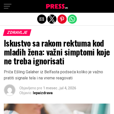
Exit mobile version
ZDRAVLJE
Iskustvo sa rakom rektuma kod
mladih žena: važni simptomi koje
ne treba ignorisati
Priča Ešling Galaher iz Belfasta podseća koliko je važno
pratiti signale tela i na vreme reagovati
Objavljeno pre
1 mesec
,
jul 4, 2026
Objavio:
lepaizdrava