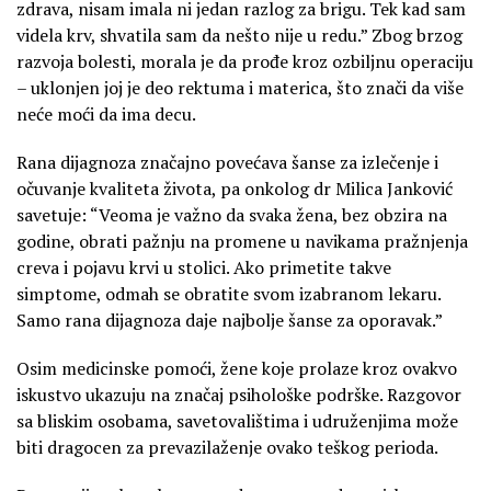
zdrava, nisam imala ni jedan razlog za brigu. Tek kad sam
videla krv, shvatila sam da nešto nije u redu.” Zbog brzog
razvoja bolesti, morala je da prođe kroz ozbiljnu operaciju
– uklonjen joj je deo rektuma i materica, što znači da više
neće moći da ima decu.
Rana dijagnoza značajno povećava šanse za izlečenje i
očuvanje kvaliteta života, pa onkolog dr Milica Janković
savetuje: “Veoma je važno da svaka žena, bez obzira na
godine, obrati pažnju na promene u navikama pražnjenja
creva i pojavu krvi u stolici. Ako primetite takve
simptome, odmah se obratite svom izabranom lekaru.
Samo rana dijagnoza daje najbolje šanse za oporavak.”
Osim medicinske pomoći, žene koje prolaze kroz ovakvo
iskustvo ukazuju na značaj psihološke podrške. Razgovor
sa bliskim osobama, savetovalištima i udruženjima može
biti dragocen za prevazilaženje ovako teškog perioda.