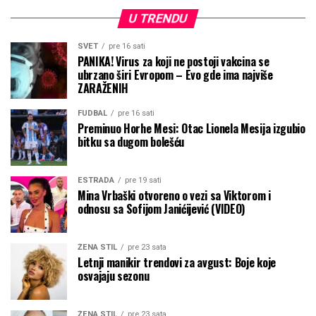
U TRENDU
SVET
pre 16 sati
PANIKA! Virus za koji ne postoji vakcina se
ubrzano širi Evropom – Evo gde ima najviše
ZARAŽENIH
FUDBAL
pre 16 sati
Preminuo Horhe Mesi: Otac Lionela Mesija izgubio
bitku sa dugom bolešću
ESTRADA
pre 19 sati
Mina Vrbaški otvoreno o vezi sa Viktorom i
odnosu sa Sofijom Janićijević (VIDEO)
ŽENA STIL
pre 23 sata
Letnji manikir trendovi za avgust: Boje koje
osvajaju sezonu
ŽENA STIL
pre 23 sata