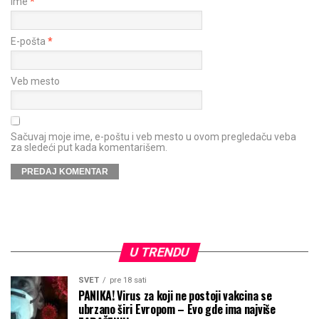
Ime
*
E-pošta
*
Veb mesto
Sačuvaj moje ime, e-poštu i veb mesto u ovom pregledaču veba
za sledeći put kada komentarišem.
U TRENDU
SVET
pre 18 sati
PANIKA! Virus za koji ne postoji vakcina se
ubrzano širi Evropom – Evo gde ima najviše