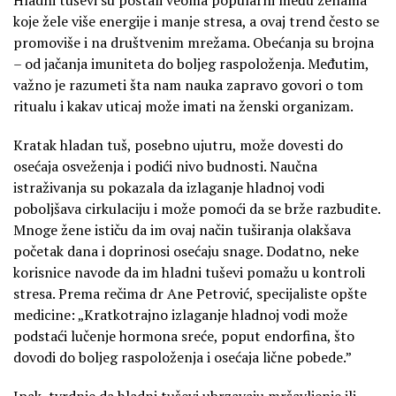
koje žele više energije i manje stresa, a ovaj trend često se
promoviše i na društvenim mrežama. Obećanja su brojna
– od jačanja imuniteta do boljeg raspoloženja. Međutim,
važno je razumeti šta nam nauka zapravo govori o tom
ritualu i kakav uticaj može imati na ženski organizam.
Kratak hladan tuš, posebno ujutru, može dovesti do
osećaja osveženja i podići nivo budnosti. Naučna
istraživanja su pokazala da izlaganje hladnoj vodi
poboljšava cirkulaciju i može pomoći da se brže razbudite.
Mnoge žene ističu da im ovaj način tuširanja olakšava
početak dana i doprinosi osećaju snage. Dodatno, neke
korisnice navode da im hladni tuševi pomažu u kontroli
stresa. Prema rečima dr Ane Petrović, specijaliste opšte
medicine: „Kratkotrajno izlaganje hladnoj vodi može
podstaći lučenje hormona sreće, poput endorfina, što
dovodi do boljeg raspoloženja i osećaja lične pobede.”
Ipak, tvrdnje da hladni tuševi ubrzavaju mršavljenje ili