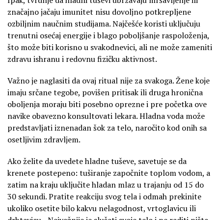
značajno jačaju imunitet nisu dovoljno potkrepljene
ozbiljnim naučnim studijama. Najčešće koristi uključuju
trenutni osećaj energije i blago poboljšanje raspoloženja,
što može biti korisno u svakodnevici, ali ne može zameniti
zdravu ishranu i redovnu fizičku aktivnost.
Važno je naglasiti da ovaj ritual nije za svakoga. Žene koje
imaju srčane tegobe, povišen pritisak ili druga hronična
oboljenja moraju biti posebno oprezne i pre početka ove
navike obavezno konsultovati lekara. Hladna voda može
predstavljati iznenadan šok za telo, naročito kod onih sa
osetljivim zdravljem.
Ako želite da uvedete hladne tuševe, savetuje se da
krenete postepeno: tuširanje započnite toplom vodom, a
zatim na kraju uključite hladan mlaz u trajanju od 15 do
30 sekundi. Pratite reakciju svog tela i odmah prekinite
ukoliko osetite bilo kakvu nelagodnost, vrtoglavicu ili
drhtavicu. „Najvažnije je slušati svoje telo i ne raditi ništa