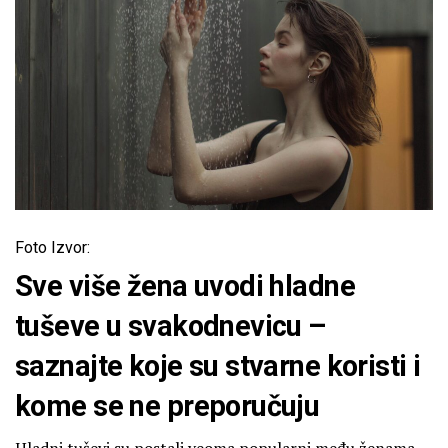
Foto Izvor:
Sve više žena uvodi hladne
tuševe u svakodnevicu –
saznajte koje su stvarne koristi i
kome se ne preporučuju
Hladni tuševi su postali veoma popularni među ženama