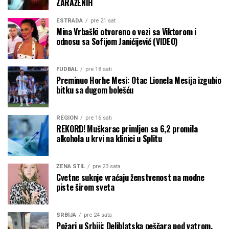
ZARAŽENIH
ESTRADA
pre 21 sat
Mina Vrbaški otvoreno o vezi sa Viktorom i
odnosu sa Sofijom Janićijević (VIDEO)
FUDBAL
pre 18 sati
Preminuo Horhe Mesi: Otac Lionela Mesija izgubio
bitku sa dugom bolešću
REGION
pre 16 sati
REKORD! Muškarac primljen sa 6,2 promila
alkohola u krvi na klinici u Splitu
ŽENA STIL
pre 23 sata
Cvetne suknje vraćaju ženstvenost na modne
piste širom sveta
SRBIJA
pre 24 sata
Požari u Srbiji: Deliblatska peščara pod vatrom,