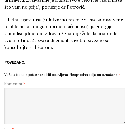
što vam ne prija”, poručuje dr Petrović.
Hladni tuševi nisu čudotvorno rešenje za sve zdravstvene
probleme, ali mogu doprineti jačem osećaju energije i
samodiscipline kod zdravih žena koje žele da unaprede
svoju rutinu. Za svaku dilemu ili savet, obavezno se
konsultujte sa lekarom.
POVEZANO:
Vaša adresa e-pošte neće biti objavljena.
Neophodna polja su označena
*
Komentar
*