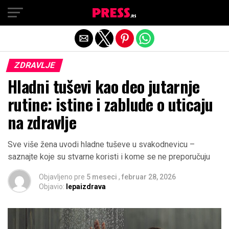
Exit mobile version
ZDRAVLJE
Hladni tuševi kao deo jutarnje
rutine: istine i zablude o uticaju
na zdravlje
Sve više žena uvodi hladne tuševe u svakodnevicu –
saznajte koje su stvarne koristi i kome se ne preporučuju
Objavljeno pre
5 meseci
,
februar 28, 2026
Objavio:
lepaizdrava