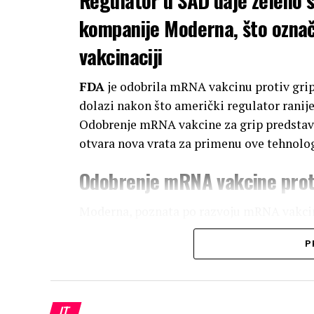
kompanije Moderna, što ozna
vakcinaciji
FDA
je odobrila mRNA vakcinu protiv grip
dolazi nakon što američki regulator ranije
Odobrenje mRNA vakcine za grip predstavlj
otvara nova vrata za primenu ove tehnolog
Odobrenje mRNA vakcine prot
Moderna, poznata po razvoju mRNA vakcin
na grip. Do sada su tradicionalne vakcine p
P
proteinske podjedinice. mRNA tehnologija
materijal koji kodira specifične proteine 
efikasnije da prepozna i odgovori na infekc
IT