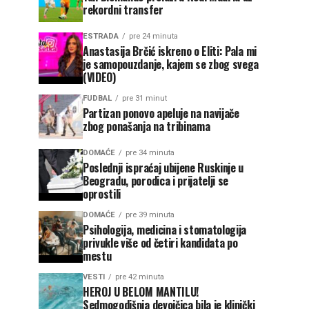
rekordni transfer
ESTRADA
pre 24 minuta
Anastasija Brčić iskreno o Eliti: Pala mi
je samopouzdanje, kajem se zbog svega
(VIDEO)
FUDBAL
pre 31 minut
Partizan ponovo apeluje na navijače
zbog ponašanja na tribinama
DOMAĆE
pre 34 minuta
Poslednji ispraćaj ubijene Ruskinje u
Beogradu, porodica i prijatelji se
oprostili
DOMAĆE
pre 39 minuta
Psihologija, medicina i stomatologija
privukle više od četiri kandidata po
mestu
VESTI
pre 42 minuta
HEROJ U BELOM MANTILU!
Sedmogodišnja devojčica bila je klinički