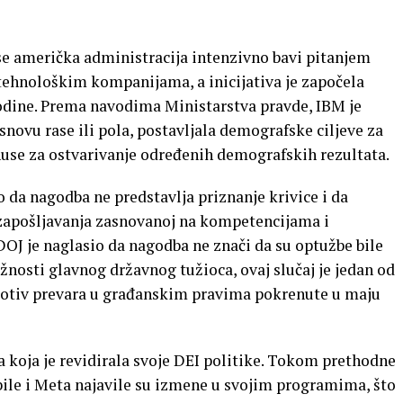
se američka administracija intenzivno bavi pitanjem
tehnološkim kompanijama, a inicijativa je započela
odine. Prema navodima Ministarstva pravde, IBM je
snovu rase ili pola, postavljala demografske ciljeve za
onuse za ostvarivanje određenih demografskih rezultata.
o da nagodba ne predstavlja priznanje krivice i da
 zapošljavanja zasnovanoj na kompetencijama i
DOJ je naglasio da nagodba ne znači da su optužbe bile
nosti glavnog državnog tužioca, ovaj slučaj je jedan od
 protiv prevara u građanskim pravima pokrenute u maju
 koja je revidirala svoje DEI politike. Tokom prethodne
ile i Meta najavile su izmene u svojim programima, što