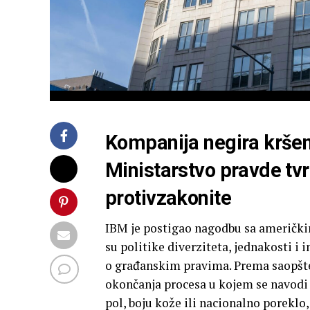
Kompanija negira kršen
Ministarstvo pravde tvrd
protivzakonite
IBM je postigao nagodbu sa američki
su politike diverziteta, jednakosti i
o građanskim pravima. Prema saopšten
okončanja procesa u kojem se navodi 
pol, boju kože ili nacionalno porekl