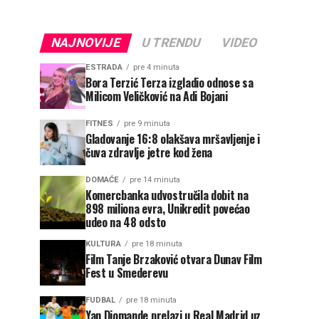
NAJNOVIJE
U TRENDU
VIDEO
ESTRADA
pre 4 minuta
Bora Terzić Terza izgladio odnose sa
Milicom Veličković na Adi Bojani
FITNES
pre 9 minuta
Gladovanje 16:8 olakšava mršavljenje i
čuva zdravlje jetre kod žena
DOMAĆE
pre 14 minuta
Komercbanka udvostručila dobit na
898 miliona evra, Unikredit povećao
udeo na 48 odsto
KULTURA
pre 18 minuta
Film Tanje Brzaković otvara Dunav Film
Fest u Smederevu
FUDBAL
pre 18 minuta
Yan Diomande prelazi u Real Madrid uz