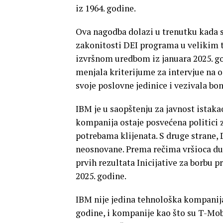
iz 1964. godine.
Ova nagodba dolazi u trenutku kada 
zakonitosti DEI programa u velikim 
izvršnom uredbom iz januara 2025. g
menjala kriterijume za intervjue na o
svoje poslovne jedinice i vezivala b
IBM je u saopštenju za javnost istaka
kompanija ostaje posvećena politici
potrebama klijenata. S druge strane, 
neosnovane. Prema rečima vršioca duž
prvih rezultata Inicijative za borbu
2025. godine.
IBM nije jedina tehnološka kompanija
godine, i kompanije kao što su T-Mob