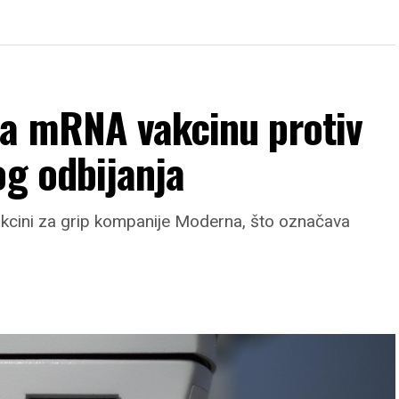
a mRNA vakcinu protiv
og odbijanja
kcini za grip kompanije Moderna, što označava