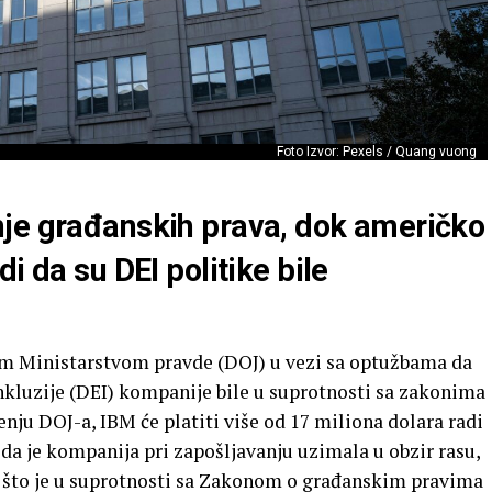
Foto Izvor: Pexels / Quang vuong
je građanskih prava, dok američko
i da su DEI politike bile
m Ministarstvom pravde (DOJ) u vezi sa optužbama da
 inkluzije (DEI) kompanije bile u suprotnosti sa zakonima
ju DOJ-a, IBM će platiti više od 17 miliona dolara radi
da je kompanija pri zapošljavanju uzimala u obzir rasu,
o, što je u suprotnosti sa Zakonom o građanskim pravima