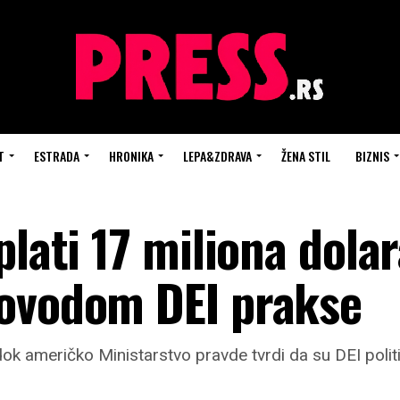
T
ESTRADA
HRONIKA
LEPA&ZDRAVA
ŽENA STIL
BIZNIS
plati 17 miliona dolar
povodom DEI prakse
k američko Ministarstvo pravde tvrdi da su DEI politi