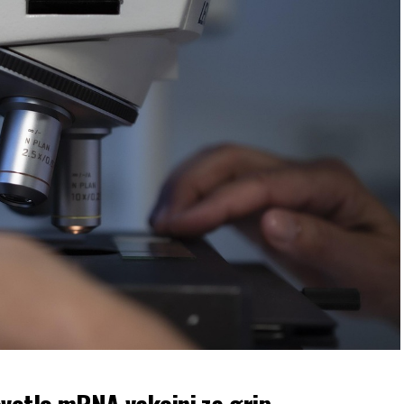
vetlo mRNA vakcini za grip