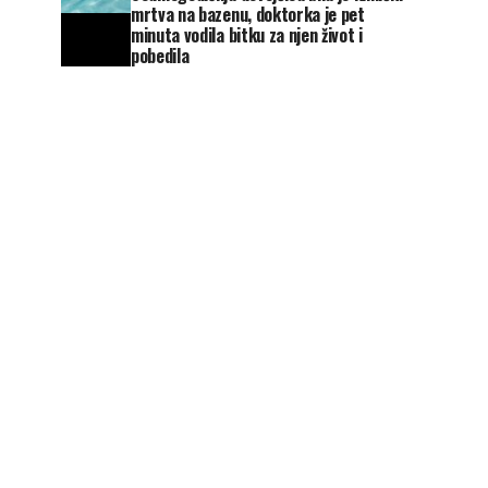
mrtva na bazenu, doktorka je pet
minuta vodila bitku za njen život i
pobedila