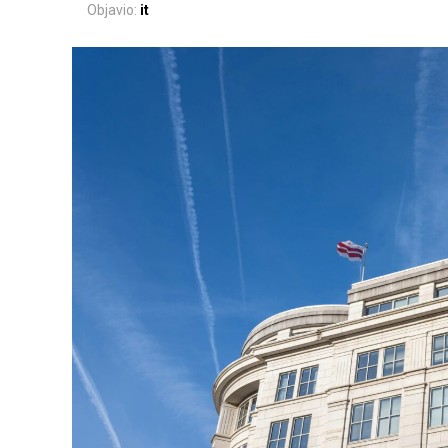
Objavio:
it