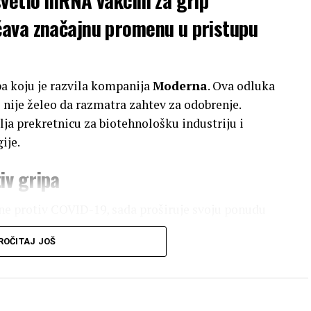
čava značajnu promenu u pristupu
a koju je razvila kompanija
Moderna
. Ova odluka
 nije želeo da razmatra zahtev za odobrenje.
a prekretnicu za biotehnološku industriju i
ije.
iv gripa
e protiv COVID-19, sada proširuje svoju ponudu
rotiv gripa koristile inaktivisane viruse ili
ROČITAJ JOŠ
 funkcioniše tako što organizam prima genetski
virusa gripa. Na taj način imuni sistem može
iju.