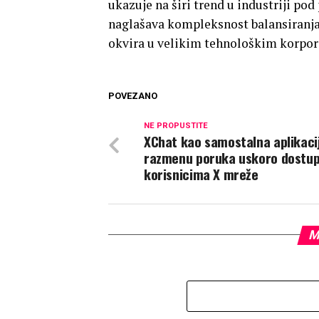
ukazuje na širi trend u industriji po
naglašava kompleksnost balansiranja 
okvira u velikim tehnološkim korpor
POVEZANO
NE PROPUSTITE
XChat kao samostalna aplikaci
razmenu poruka uskoro dostu
korisnicima X mreže
M