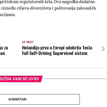
d pritiskom regulatornih tela. Ova nagodba dodatno
između ciljeva diverziteta i poštovanja zakonskih
acijama.
UP NEXT
ja za
Holandija prva u Evropi odobrila Tesla
pan
Full Self-Driving Supervised sistem
OŽDA VAM SE SVIDI
KOMENTARI