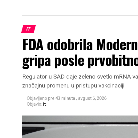
IT
FDA odobrila Modern
gripa posle prvobitn
Regulator u SAD daje zeleno svetlo mRNA va
značajnu promenu u pristupu vakcinaciji
Objavljeno pre
43 minuta
,
avgust 6, 2026
Objavio:
it