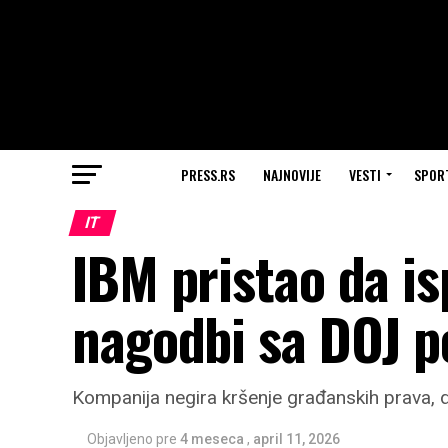
PRESS.RS
NAJNOVIJE
VESTI
SPOR
IT
IBM pristao da is
nagodbi sa DOJ 
Kompanija negira kršenje građanskih prava, do
Objavljeno pre
4 meseca
,
april 11, 2026