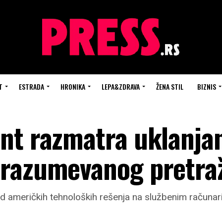
T
ESTRADA
HRONIKA
LEPA&ZDRAVA
ŽENA STIL
BIZNIS
nt razmatra uklanja
drazumevanog pretra
 od američkih tehnoloških rešenja na službenim računa