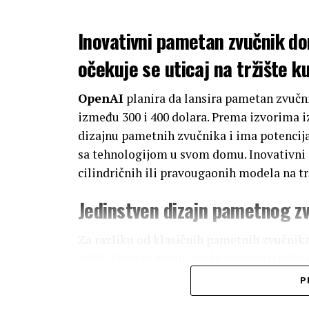
Inovativni pametan zvučnik do
očekuje se uticaj na tržište 
OpenAI
planira da lansira pametan zvučni
između 300 i 400 dolara. Prema izvorima iz
dizajnu pametnih zvučnika i ima potencija
sa tehnologijom u svom domu. Inovativni 
cilindričnih ili pravougaonih modela na tr
Jedinstven dizajn pametnog z
Za razliku od klasičnih pametnih zvučni
oblik. Ovakav dizajn može doprineti boljoj
što uređaj odstupa od tradicionalnih form
P
enterijere. Pored toga, cena između 300 i 4