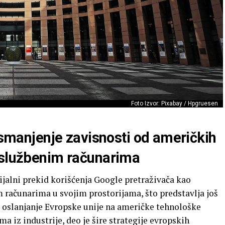
Foto Izvor: Pixabay / Hpgruesen
u smanjenje zavisnosti od američkih
 službenim računarima
ijalni prekid korišćenja Google pretraživača kao
računarima u svojim prostorijama, što predstavlja još
i oslanjanje Evropske unije na američke tehnološke
ma iz industrije, deo je šire strategije evropskih