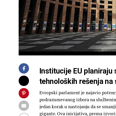
Institucije EU planiraj
tehnoloških rešenja na
Evropski parlament je najavio potenc
podrazumevanog izbora na službenim 
jedan korak u nastojanju da se smanj
gigante. Ova inicijativa, prema izvori