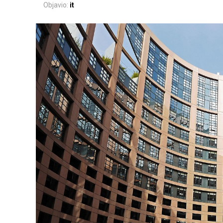
Objavio:
it