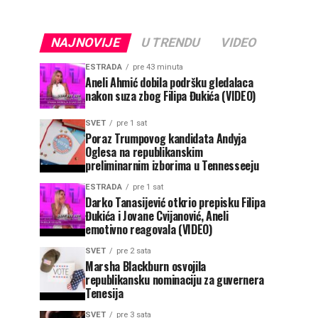
NAJNOVIJE
U TRENDU
VIDEO
ESTRADA
pre 43 minuta
Aneli Ahmić dobila podršku gledalaca
nakon suza zbog Filipa Đukića (VIDEO)
SVET
pre 1 sat
Poraz Trumpovog kandidata Andyja
Oglesa na republikanskim
preliminarnim izborima u Tennesseeju
ESTRADA
pre 1 sat
Darko Tanasijević otkrio prepisku Filipa
Đukića i Jovane Cvijanović, Aneli
emotivno reagovala (VIDEO)
SVET
pre 2 sata
Marsha Blackburn osvojila
republikansku nominaciju za guvernera
Tenesija
SVET
pre 3 sata