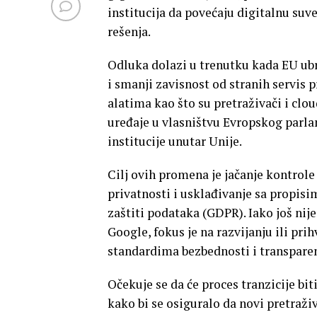
institucija da povećaju digitalnu suv
rešenja.
Odluka dolazi u trenutku kada EU ubr
i smanji zavisnost od stranih servis 
alatima kao što su pretraživači i clou
uređaje u vlasništvu Evropskog parla
institucije unutar Unije.
Cilj ovih promena je jačanje kontrol
privatnosti i usklađivanje sa propisi
zaštiti podataka (GDPR). Iako još nij
Google, fokus je na razvijanju ili pri
standardima bezbednosti i transparen
Očekuje se da će proces tranzicije bit
kako bi se osiguralo da novi pretraž