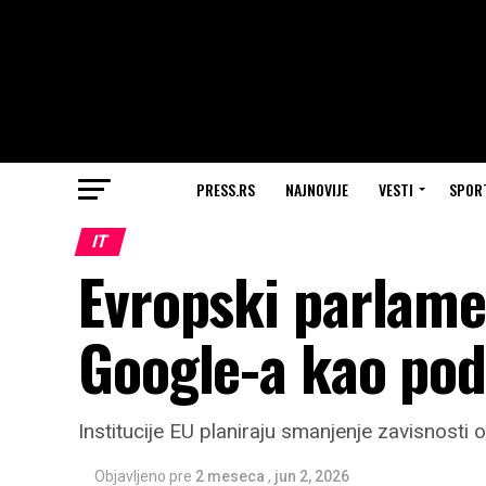
PRESS.RS
NAJNOVIJE
VESTI
SPOR
IT
Evropski parlame
Google-a kao po
Institucije EU planiraju smanjenje zavisnosti
Objavljeno pre
2 meseca
,
jun 2, 2026