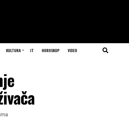
KULTURA
IT
HOROSKOP
VIDEO
nje
živača
rima