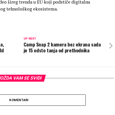
e deo šireg trenda u EU koji podstiče digitalnu
skog tehnološkog ekosistema.
UP NEXT
a,
Camp Snap 2 kamera bez ekrana sada
ld
je 15 odsto tanja od prethodnika
OŽDA VAM SE SVIDI
KOMENTARI