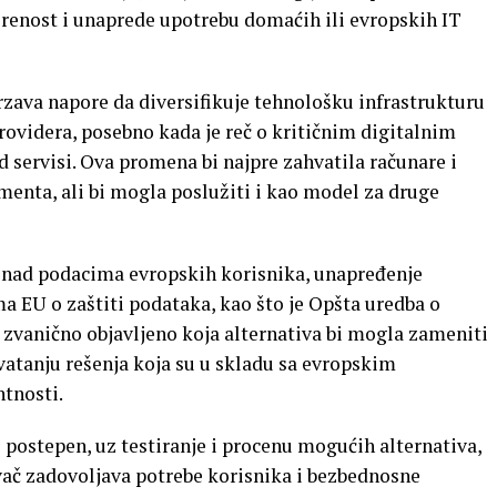
erenost i unaprede upotrebu domaćih ili evropskih IT
zava napore da diversifikuje tehnološku infrastrukturu
providera, posebno kada je reč o kritičnim digitalnim
d servisi. Ova promena bi najpre zahvatila računare i
menta, ali bi mogla poslužiti i kao model za druge
e nad podacima evropskih korisnika, unapređenje
ma EU o zaštiti podataka, kao što je Opšta uredba o
e zvanično objavljeno koja alternativa bi mogla zameniti
hvatanju rešenja koja su u skladu sa evropskim
tnosti.
i postepen, uz testiranje i procenu mogućih alternativa,
ivač zadovoljava potrebe korisnika i bezbednosne