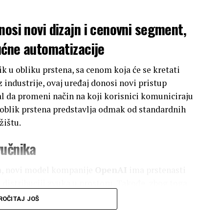
nosi novi dizajn i cenovni segment,
kućne automatizacije
k u obliku prstena, sa cenom koja će se kretati
 industrije, ovaj uređaj donosi novi pristup
l da promeni način na koji korisnici komuniciraju
oblik prstena predstavlja odmak od standardnih
žištu.
vučnika
ka, novi model kompanije
OpenAI
ima prstenasti
 distribuciji zvuka u prostoru. Takođe, zbog toga
i, moguće je da će se lakše uklapati u savremene
ROČITAJ JOŠ
00 dolara pozicionira proizvod u viši srednji