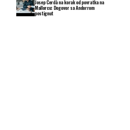
Josep Cerdà na korak od povratka na
Mallorcu: Dogovor sa Andorrom
postignut