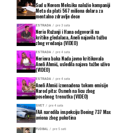
Sud u Novom Meksiku naložio kompaniji
Meta da plati 567 miliona dolara za
mentalno zdravlje dece
ESTRADA
pre 3 sata
Nerio Ružanji i Hana odgovorili na
kritike gledalaca, Aneli najavila tužbu
zbog vređanja (VIDEO)
ESTRADA
pre 4 sata
Neriova baka Nada javno kritikovala
Aneli Ahmić, usledila najava tužbe uživo
(VIDEO)
ESTRADA
pre 4 sata
Aneli Ahmić iznenađena tokom emisije
Narod pita: Osmeh na licu zbog
posebnog trenutka (VIDEO)
SVET
pre 4 sata
FAA naredila inspekciju Boeing 737 Max
aviona zbog pukotina
FUDBAL
pre 5 sati