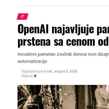
IT
OpenAI najavljuje pa
prstena sa cenom od
Inovativni pametan zvučnik donosi novi dizajn
automatizacije
Objavljeno pre
6 sati
,
avgust 6, 2026
Objavio:
it