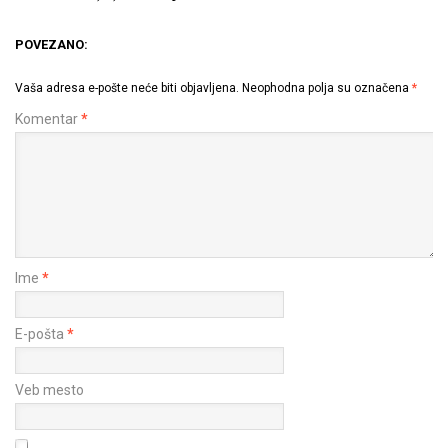
POVEZANO:
Vaša adresa e-pošte neće biti objavljena.
Neophodna polja su označena
*
Komentar
*
Ime
*
E-pošta
*
Veb mesto