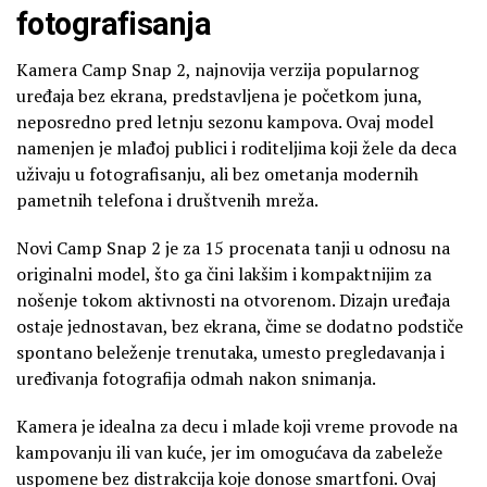
fotografisanja
Kamera Camp Snap 2, najnovija verzija popularnog
uređaja bez ekrana, predstavljena je početkom juna,
neposredno pred letnju sezonu kampova. Ovaj model
namenjen je mlađoj publici i roditeljima koji žele da deca
uživaju u fotografisanju, ali bez ometanja modernih
pametnih telefona i društvenih mreža.
Novi Camp Snap 2 je za 15 procenata tanji u odnosu na
originalni model, što ga čini lakšim i kompaktnijim za
nošenje tokom aktivnosti na otvorenom. Dizajn uređaja
ostaje jednostavan, bez ekrana, čime se dodatno podstiče
spontano beleženje trenutaka, umesto pregledavanja i
uređivanja fotografija odmah nakon snimanja.
Kamera je idealna za decu i mlade koji vreme provode na
kampovanju ili van kuće, jer im omogućava da zabeleže
uspomene bez distrakcija koje donose smartfoni. Ovaj