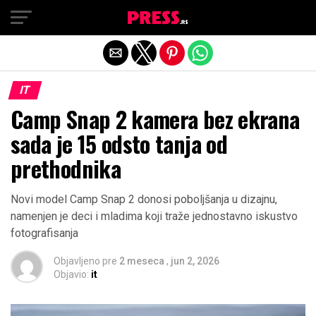
Exit mobile version
IT
Camp Snap 2 kamera bez ekrana
sada je 15 odsto tanja od
prethodnika
Novi model Camp Snap 2 donosi poboljšanja u dizajnu,
namenjen je deci i mladima koji traže jednostavno iskustvo
fotografisanja
Objavljeno pre
2 meseca
,
jun 2, 2026
Objavio:
it