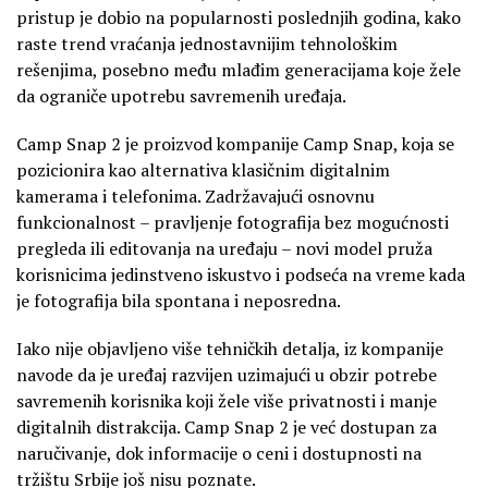
pristup je dobio na popularnosti poslednjih godina, kako
raste trend vraćanja jednostavnijim tehnološkim
rešenjima, posebno među mlađim generacijama koje žele
da ograniče upotrebu savremenih uređaja.
Camp Snap 2 je proizvod kompanije Camp Snap, koja se
pozicionira kao alternativa klasičnim digitalnim
kamerama i telefonima. Zadržavajući osnovnu
funkcionalnost – pravljenje fotografija bez mogućnosti
pregleda ili editovanja na uređaju – novi model pruža
korisnicima jedinstveno iskustvo i podseća na vreme kada
je fotografija bila spontana i neposredna.
Iako nije objavljeno više tehničkih detalja, iz kompanije
navode da je uređaj razvijen uzimajući u obzir potrebe
savremenih korisnika koji žele više privatnosti i manje
digitalnih distrakcija. Camp Snap 2 je već dostupan za
naručivanje, dok informacije o ceni i dostupnosti na
tržištu Srbije još nisu poznate.