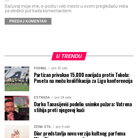
Sačuvaj moje ime, e-poštu i veb mesto u ovom pregledaču veba
za sledeći put kada komentarišem.
U TRENDU
FUDBAL
pre 20 sati
Partizan privukao 15.000 navijača protiv Tobola:
Poseta na meču kvalifikacija za Ligu konferencija
ESTRADA
pre 24 sata
Darko Tanasijević podelio snimke požara: Vatrena
stihija preti njegovoj kući
ŽENA STIL
pre 9 sati
Dior predstavlja novu verziju kultnog parfema