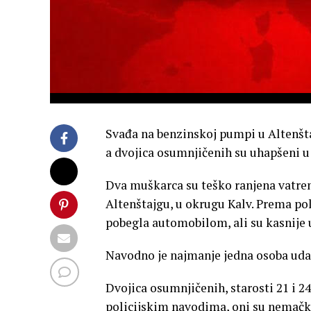
Svađa na benzinskoj pumpi u Altenšta
a dvojica osumnjičenih su uhapšeni u
Dva muškarca su teško ranjena vatr
Altenštajgu, u okrugu Kalv. Prema pol
pobegla automobilom, ali su kasnije 
Navodno je najmanje jedna osoba uda
Dvojica osumnjičenih, starosti 21 i 2
policijskim navodima, oni su nemačk