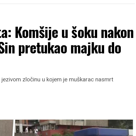
ta: Komšije u šoku nakon
Sin pretukao majku do
jezivom zločinu u kojem je muškarac nasmrt