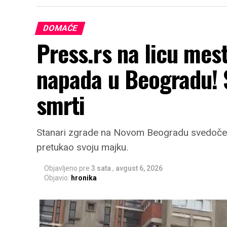
DOMAĆE
Press.rs na licu mes
napada u Beogradu! 
smrti
Stanari zgrade na Novom Beogradu svedoče 
pretukao svoju majku.
Objavljeno pre
3 sata
,
avgust 6, 2026
Objavio:
hronika