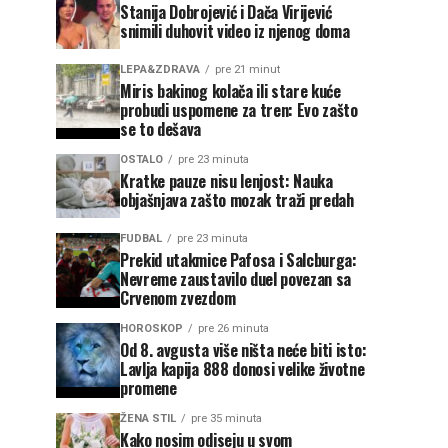
Stanija Dobrojević i Dača Virijević
snimili duhovit video iz njenog doma
LEPA&ZDRAVA
pre 21 minut
Miris bakinog kolača ili stare kuće
probudi uspomene za tren: Evo zašto
se to dešava
OSTALO
pre 23 minuta
Kratke pauze nisu lenjost: Nauka
objašnjava zašto mozak traži predah
FUDBAL
pre 23 minuta
Prekid utakmice Pafosa i Salcburga:
Nevreme zaustavilo duel povezan sa
Crvenom zvezdom
HOROSKOP
pre 26 minuta
Od 8. avgusta više ništa neće biti isto:
Lavlja kapija 888 donosi velike životne
promene
ŽENA STIL
pre 35 minuta
Kako nosim odiseju u svom