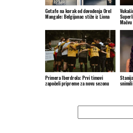
Getafe na korak od dovođenja Orel
Vukaši
Mangale: Belgijanac stiže iz Liona
Superl
Mačvu 
Primera Iberdrola: Prvi timovi
Stanija
započeli pripreme za novu sezonu
snimil