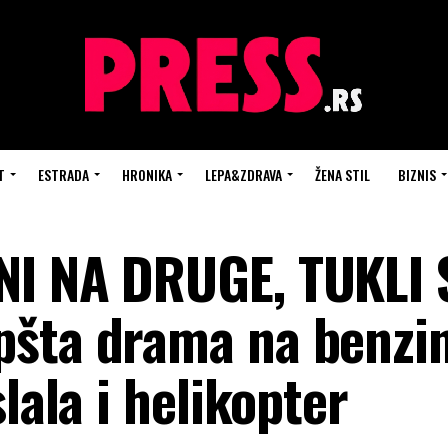
T
ESTRADA
HRONIKA
LEPA&ZDRAVA
ŽENA STIL
BIZNIS
NI NA DRUGE, TUKLI 
pšta drama na benzi
lala i helikopter