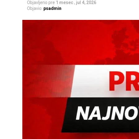
Objavljeno pre
1 mesec
,
jul 4, 2026
Objavio:
psadmin