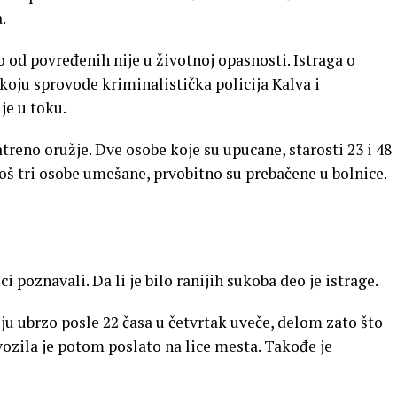
.
od povređenih nije u životnoj opasnosti. Istraga o
oju sprovode kriminalistička policija Kalva i
je u toku.
atreno oružje. Dve osobe koje su upucane, starosti 23 i 48
još tri osobe umešane, prvobitno su prebačene u bolnice.
ci poznavali. Da li je bilo ranijih sukoba deo je istrage.
ju ubrzo posle 22 časa u četvrtak uveče, delom zato što
vozila je potom poslato na lice mesta. Takođe je