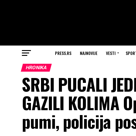
PRESS.RS
NAJNOVIJE
VESTI
SPOR
HRONIKA
SRBI PUCALI JED
GAZILI KOLIMA O
pumi, policija pos