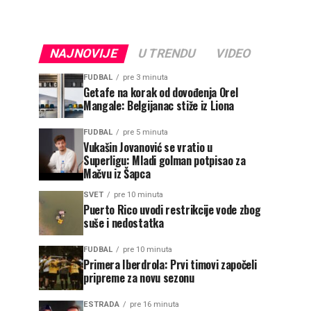
NAJNOVIJE
U TRENDU
VIDEO
FUDBAL
pre 3 minuta
Getafe na korak od dovođenja Orel
Mangale: Belgijanac stiže iz Liona
FUDBAL
pre 5 minuta
Vukašin Jovanović se vratio u
Superligu: Mladi golman potpisao za
Mačvu iz Šapca
SVET
pre 10 minuta
Puerto Rico uvodi restrikcije vode zbog
suše i nedostatka
FUDBAL
pre 10 minuta
Primera Iberdrola: Prvi timovi započeli
pripreme za novu sezonu
ESTRADA
pre 16 minuta