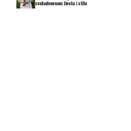
svakodnevnom životu i stilu