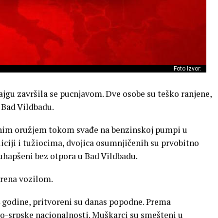
Foto Izvor:
jgu završila se pucnjavom. Dve osobe su teško ranjene,
 Bad Vildbadu.
enim oružjem tokom svađe na benzinskoj pumpi u
iciji i tužiocima, dvojica osumnjičenih su prvobitno
uhapšeni bez otpora u Bad Vildbadu.
rena vozilom.
4 godine, pritvoreni su danas popodne. Prema
o-srpske nacionalnosti. Muškarci su smešteni u