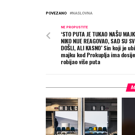
POVEZANO
NASLOVNA
NE PROPUSTITE
‘STO PUTA JE TUKAO NAŠU MAJK
NIKO NIJE REAGOVAO, SAD SU SV
DOŠLI, ALI KASNO’ Sin koji je ub
majku kod Prokuplja ima dosije
robijao više puta
M