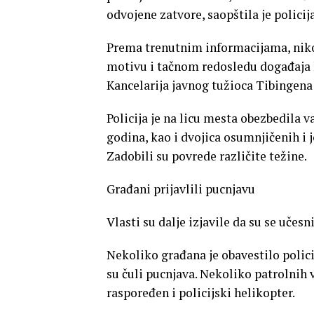
odvojene zatvore, saopštila je policija
Prema trenutnim informacijama, niko 
motivu i tačnom redosledu događaja k
Kancelarija javnog tužioca Tibingena 
Policija je na licu mesta obezbedila v
godina, kao i dvojica osumnjičenih i 
Zadobili su povrede različite težine.
Građani prijavlili pucnjavu
Vlasti su dalje izjavile da su se učesni
Nekoliko građana je obavestilo polici
su čuli pucnjava. Nekoliko patrolnih 
raspoređen i policijski helikopter.