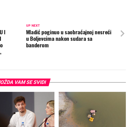
UP NEXT
U I
Mladić poginuo u saobraćajnoj nesreći
I
u Boljevcima nakon sudara sa
io
banderom
,
OŽDA VAM SE SVIDI