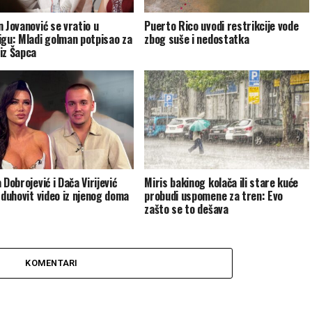
n Jovanović se vratio u
Puerto Rico uvodi restrikcije vode
igu: Mladi golman potpisao za
zbog suše i nedostatka
iz Šapca
 Dobrojević i Dača Virijević
Miris bakinog kolača ili stare kuće
i duhovit video iz njenog doma
probudi uspomene za tren: Evo
zašto se to dešava
KOMENTARI