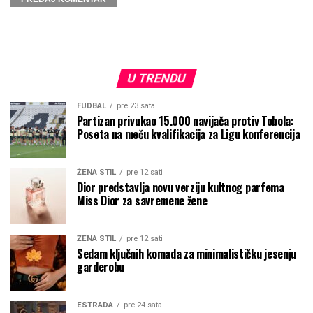
U TRENDU
FUDBAL
pre 23 sata
Partizan privukao 15.000 navijača protiv Tobola:
Poseta na meču kvalifikacija za Ligu konferencija
ŽENA STIL
pre 12 sati
Dior predstavlja novu verziju kultnog parfema
Miss Dior za savremene žene
ŽENA STIL
pre 12 sati
Sedam ključnih komada za minimalističku jesenju
garderobu
ESTRADA
pre 24 sata