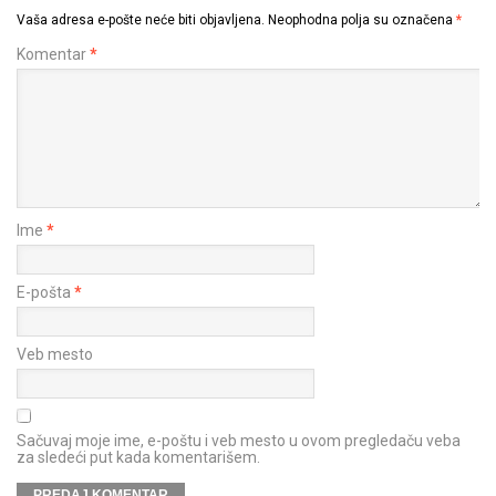
Vaša adresa e-pošte neće biti objavljena.
Neophodna polja su označena
*
Komentar
*
Ime
*
E-pošta
*
Veb mesto
Sačuvaj moje ime, e-poštu i veb mesto u ovom pregledaču veba
za sledeći put kada komentarišem.