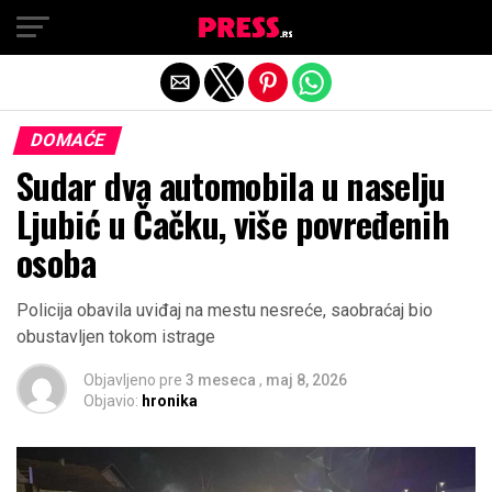
Exit mobile version
DOMAĆE
Sudar dva automobila u naselju
Ljubić u Čačku, više povređenih
osoba
Policija obavila uviđaj na mestu nesreće, saobraćaj bio
obustavljen tokom istrage
Objavljeno pre
3 meseca
,
maj 8, 2026
Objavio:
hronika