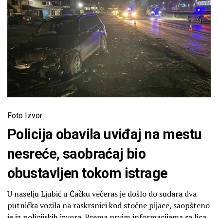
Foto Izvor:
Policija obavila uviđaj na mestu
nesreće, saobraćaj bio
obustavljen tokom istrage
U naselju Ljubić u Čačku večeras je došlo do sudara dva
putnička vozila na raskrsnici kod stočne pijace, saopšteno
je iz policijskih izvora. Prema prvim informacijama sa lica