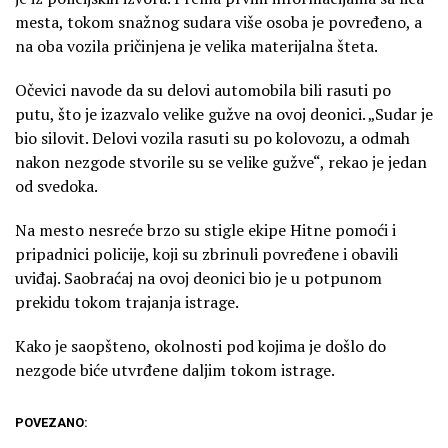
mesta, tokom snažnog sudara više osoba je povređeno, a
na oba vozila pričinjena je velika materijalna šteta.
Očevici navode da su delovi automobila bili rasuti po
putu, što je izazvalo velike gužve na ovoj deonici. „Sudar je
bio silovit. Delovi vozila rasuti su po kolovozu, a odmah
nakon nezgode stvorile su se velike gužve“, rekao je jedan
od svedoka.
Na mesto nesreće brzo su stigle ekipe Hitne pomoći i
pripadnici policije, koji su zbrinuli povređene i obavili
uviđaj. Saobraćaj na ovoj deonici bio je u potpunom
prekidu tokom trajanja istrage.
Kako je saopšteno, okolnosti pod kojima je došlo do
nezgode biće utvrđene daljim tokom istrage.
POVEZANO: