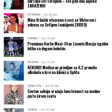
ubrzano širi Evropom – Evo gde ima najviše
ZARAŽENIH
ESTRADA
pre 20 sati
Mina Vrbaški otvoreno o vezi sa Viktorom i
odnosu sa Sofijom Janićijević (VIDEO)
FUDBAL
pre 18 sati
Preminuo Horhe Mesi: Otac Lionela Mesija izgubio
bitku sa dugom bolešću
REGION
pre 15 sati
REKORD! Muškarac primljen sa 6,2 promila
alkohola u krvi na klinici u Splitu
ŽENA STIL
pre 22 sata
Cvetne suknje vraćaju ženstvenost na modne
piste širom sveta
SRBIJA
pre 23 sata