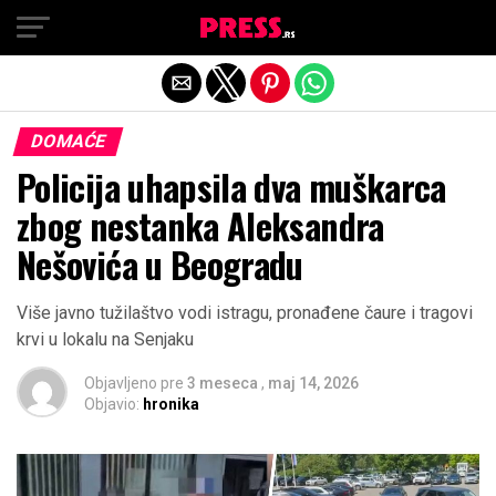
Exit mobile version
DOMAĆE
Policija uhapsila dva muškarca
zbog nestanka Aleksandra
Nešovića u Beogradu
Više javno tužilaštvo vodi istragu, pronađene čaure i tragovi
krvi u lokalu na Senjaku
Objavljeno pre
3 meseca
,
maj 14, 2026
Objavio:
hronika