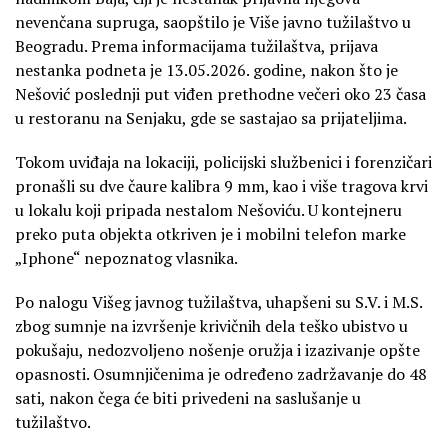
nevenčana supruga, saopštilo je Više javno tužilaštvo u
Beogradu. Prema informacijama tužilaštva, prijava
nestanka podneta je 13.05.2026. godine, nakon što je
Nešović poslednji put viđen prethodne večeri oko 23 časa
u restoranu na Senjaku, gde se sastajao sa prijateljima.
Tokom uviđaja na lokaciji, policijski službenici i forenzičari
pronašli su dve čaure kalibra 9 mm, kao i više tragova krvi
u lokalu koji pripada nestalom Nešoviću. U kontejneru
preko puta objekta otkriven je i mobilni telefon marke
„Iphone“ nepoznatog vlasnika.
Po nalogu Višeg javnog tužilaštva, uhapšeni su S.V. i M.S.
zbog sumnje na izvršenje krivičnih dela teško ubistvo u
pokušaju, nedozvoljeno nošenje oružja i izazivanje opšte
opasnosti. Osumnjičenima je određeno zadržavanje do 48
sati, nakon čega će biti privedeni na saslušanje u
tužilaštvo.