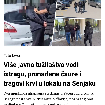
Foto Izvor:
Više javno tužilaštvo vodi
istragu, pronađene čaure i
tragovi krvi u lokalu na Senjaku
Dva muškarca uhapšena su danas u Beogradu u okviru
istrage nestanka Aleksandra Nešovića, poznatog pod
nadimkom Baja, čiji je nestanak prijavila njegova