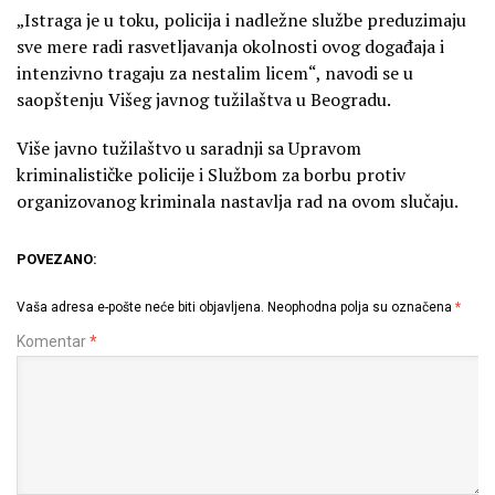
„Istraga je u toku, policija i nadležne službe preduzimaju
sve mere radi rasvetljavanja okolnosti ovog događaja i
intenzivno tragaju za nestalim licem“, navodi se u
saopštenju Višeg javnog tužilaštva u Beogradu.
Više javno tužilaštvo u saradnji sa Upravom
kriminalističke policije i Službom za borbu protiv
organizovanog kriminala nastavlja rad na ovom slučaju.
POVEZANO:
Vaša adresa e-pošte neće biti objavljena.
Neophodna polja su označena
*
Komentar
*