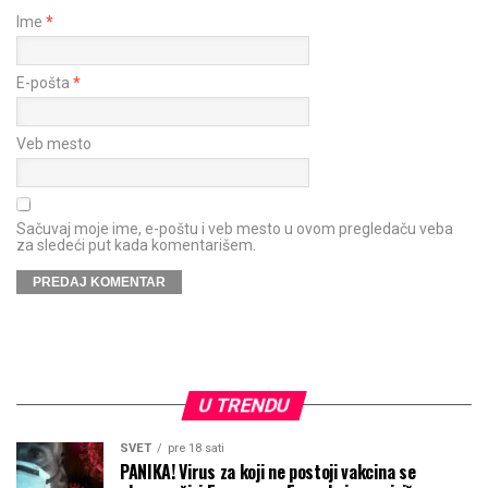
Ime
*
E-pošta
*
Veb mesto
Sačuvaj moje ime, e-poštu i veb mesto u ovom pregledaču veba
za sledeći put kada komentarišem.
U TRENDU
SVET
pre 18 sati
PANIKA! Virus za koji ne postoji vakcina se