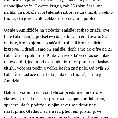
uzbudljivo veče. U ovom krugu, čak 25 takmičara ima
priliku da pokaže svoj talenat i izbori se za ulazak u veliko
finale, što je izazvalo veliko interesovanje publike.
Ognjen Amidžić je na početku emisije istakao značaj ove
faze takmičenja, podsetivši da je do sada emitovano 32
emisije, kroz koje su takmičari prolazili kroz različite
izazove. „Odradili smo 32 emisije, došli smo do cifre od 25
takmičara, i pobednik ‘Pinkovih zvezda’ večeras se nalazi
na ovoj bini, jedan od ovih takmičara će poneti tu laskavu
titulu. Večeras počinje velika borba za finale. Od ovih 25
takmičara ostaće njih 15 koji ulaze u finale“, rekao je
Amidžić.
Nakon uvodnih reči, voditelji su predstavili mentore i
članove žirija, koji su se pridružili svojim kandidatima,
spremni da ih podrže i svojim savetima doprinesu
nastupima. Gledaoci su s nestrpljenjem pratili prve
nastupe, jer je upravo ova emisija ključna za formiranje