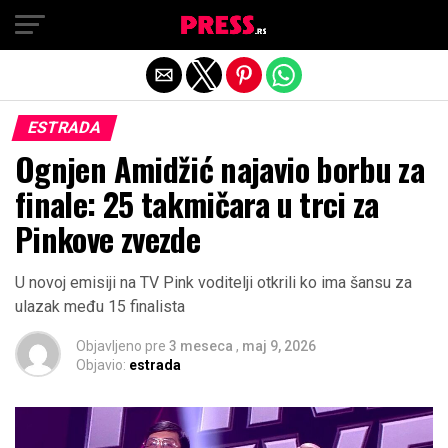
Exit mobile version
ESTRADA
Ognjen Amidžić najavio borbu za
finale: 25 takmičara u trci za
Pinkove zvezde
U novoj emisiji na TV Pink voditelji otkrili ko ima šansu za
ulazak među 15 finalista
Objavljeno pre
3 meseca
,
maj 9, 2026
Objavio:
estrada