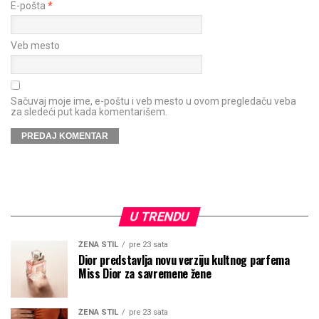
E-pošta
*
Veb mesto
Sačuvaj moje ime, e-poštu i veb mesto u ovom pregledaču veba
za sledeći put kada komentarišem.
U TRENDU
ŽENA STIL
pre 23 sata
Dior predstavlja novu verziju kultnog parfema
Miss Dior za savremene žene
ŽENA STIL
pre 23 sata