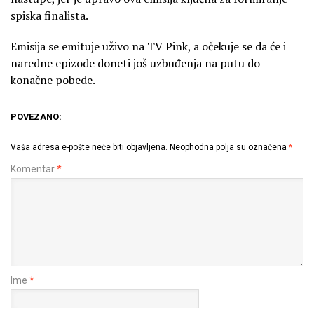
spiska finalista.
Emisija se emituje uživo na TV Pink, a očekuje se da će i
naredne epizode doneti još uzbuđenja na putu do
konačne pobede.
POVEZANO:
Vaša adresa e-pošte neće biti objavljena.
Neophodna polja su označena
*
Komentar
*
Ime
*