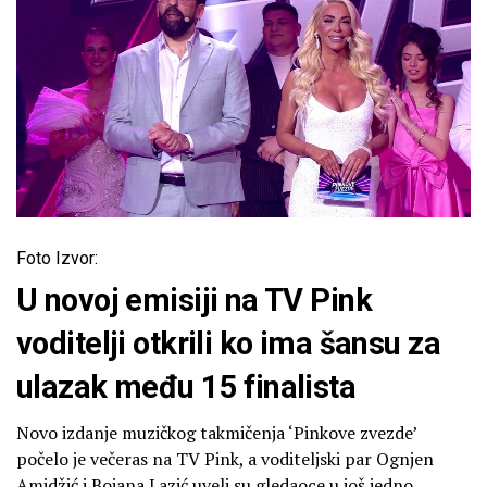
Foto Izvor:
U novoj emisiji na TV Pink
voditelji otkrili ko ima šansu za
ulazak među 15 finalista
Novo izdanje muzičkog takmičenja ‘Pinkove zvezde’
počelo je večeras na TV Pink, a voditeljski par Ognjen
Amidžić i Bojana Lazić uveli su gledaoce u još jedno