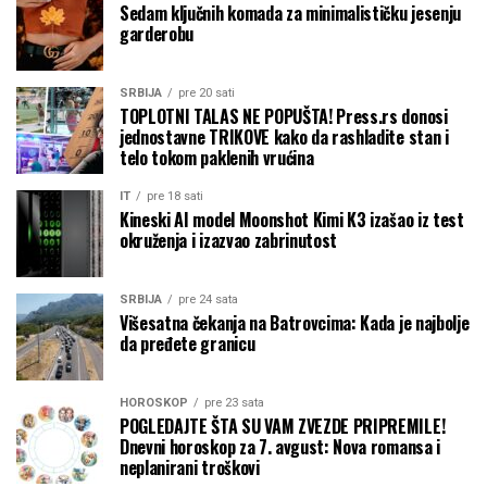
Sedam ključnih komada za minimalističku jesenju
garderobu
SRBIJA
pre 20 sati
TOPLOTNI TALAS NE POPUŠTA! Press.rs donosi
jednostavne TRIKOVE kako da rashladite stan i
telo tokom paklenih vrućina
IT
pre 18 sati
Kineski AI model Moonshot Kimi K3 izašao iz test
okruženja i izazvao zabrinutost
SRBIJA
pre 24 sata
Višesatna čekanja na Batrovcima: Kada je najbolje
da pređete granicu
HOROSKOP
pre 23 sata
POGLEDAJTE ŠTA SU VAM ZVEZDE PRIPREMILE!
Dnevni horoskop za 7. avgust: Nova romansa i
neplanirani troškovi